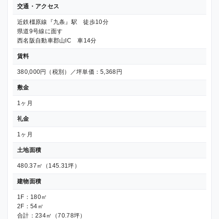
交通・アクセス
近鉄橿原線『九条』駅 徒歩10分
県道9号線に面す
西名阪自動車郡山IC 車14分
賃料
380,000円（税別）／坪単価：5,368円
敷金
1ヶ月
礼金
1ヶ月
土地面積
480.37㎡（145.31坪）
建物面積
1F：180㎡
2F：54㎡
合計：234㎡（70.78坪）