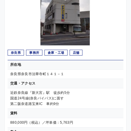
奈良県
事務所
倉庫・工場
店舗
所在地
奈良県奈良市法華寺町１４１－１
交通・アクセス
近鉄奈良線『新大宮』駅 徒歩約5分
国道24号線(奈良バイパス)に面す
第二阪奈道路宝来IC 車約9分
賃料
880,000円（税込）／坪単価：5,763円