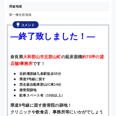
用途地域
第一種住居地域
コメント
—終了致しました！—
奈良県
大和郡山市北郡山町
の延床面積
約70坪の貸
店舗/事務所
です！
■ 近鉄橿原線九条駅徒歩10分
■ 県道9号線に面す
■ 西名阪自動車郡山IC車14分
■ 接骨院跡地
■ 駐車スペース有（10台以上）
県道9号線に面す接骨院の跡地！
クリニックや飲食店、事務所等にいかがでしょう