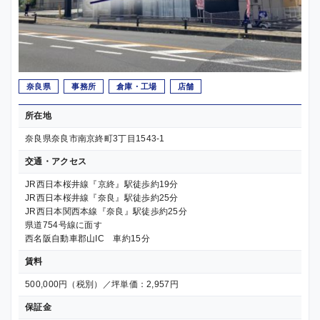
奈良県
事務所
倉庫・工場
店舗
所在地
奈良県奈良市南京終町3丁目1543-1
交通・アクセス
JR西日本桜井線『京終』駅徒歩約19分
JR西日本桜井線『奈良』駅徒歩約25分
JR西日本関西本線『奈良』駅徒歩約25分
県道754号線に面す
西名阪自動車郡山IC 車約15分
賃料
500,000円（税別）／坪単価：2,957円
保証金