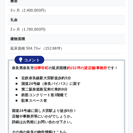
敷金
3ヶ月（2,400,000円）
礼金
2ヶ月（1,760,000円)
建物面積
延床面積 504.73㎡（152.68坪）
コメント
奈良県奈良市
法華寺町
の延床面積
約152坪の貸店舗/事務所
です！
■ 近鉄奈良線新大宮駅徒歩約5分
■ 国道24号線（奈良バイパス）に面す
■ 第二阪奈道路宝来IC車約9分
■ 鉄筋コンクリート造3階建て
■ 駐車スペース有
国道24号線に面し大宮駅より徒歩5分！
店舗や事務所等にいかがでしょうか。
詳細はお気軽にお問い合わせ下さい。
その他の奈良の物件情報はこちら