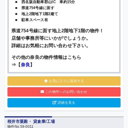
■ 西名阪自動車郡山IC 車約15分
■ 県道754号線に面す
■ 地上2階地下1階2建て
■ 駐車スペース有
県道754号線に面す地上2階地下1階の物件！
店舗や事務所等にいかがでしょうか。
詳細はお気軽にお問い合わせ下さい。
その他の奈良の物件情報はこちら
⇒【
奈良
】
お気に入りに追加する
この物件へのお問い合わせ
詳細を見る
桜井市粟殿・ 貸倉庫/工場
物件No.59-0011