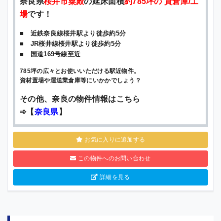
奈良県
桜井市粟殿
の延床面積
約785坪の 貸倉庫/工
場
です！
■ 近鉄奈良線桜井駅より徒歩約5分
■ JR桜井線桜井駅より徒歩約5分
■ 国道169号線至近
785坪の広々とお使いいただける駅近物件。
資材置場や運送業倉庫等にいかかでしょう？
その他、奈良の物件情報はこちら
➾【
奈良県
】
お気に入りに追加する
この物件へのお問い合わせ
詳細を見る