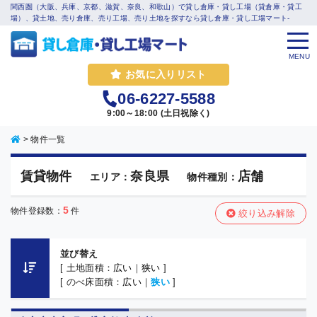
関西圏（大阪、兵庫、京都、滋賀、奈良、和歌山）で貸し倉庫・貸し工場（貸倉庫・貸工
場）、貸土地、売り倉庫、売り工場、売り土地を探すなら貸し倉庫・貸し工場マート-
MENU
お気に入りリスト
06-6227-5588
9:00～18:00 (土日祝除く)
>
物件一覧
賃貸物件
奈良県
店舗
エリア：
物件種別：
5
物件登録数：
件
絞り込み解除
並び替え
[ 土地面積：
広い
｜
狭い
]
[ のべ床面積：
広い
｜
狭い
]