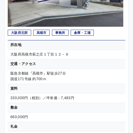
大阪府北部
高槻市
事務所
倉庫・工場
所在地
大阪府高槻市萩之庄１丁目１２－６
交通・アクセス
阪急京都線『高槻市』駅徒歩27分
国道171号線 約700ｍ
賃料
330,000円（税別）／坪単価：7,483円
敷金
660,000円
礼金