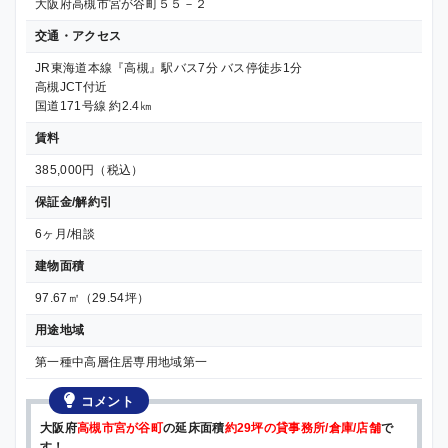
大阪府高槻市宮が谷町５５－２
交通・アクセス
JR東海道本線『高槻』駅バス7分 バス停徒歩1分
高槻JCT付近
国道171号線 約2.4㎞
賃料
385,000円（税込）
保証金/解約引
6ヶ月/相談
建物面積
97.67㎡（29.54坪）
用途地域
第一種中高層住居専用地域第一
コメント
大阪府
高槻市宮が谷町
の延床面積
約29坪の貸事務所/倉庫/店舗
で
す！