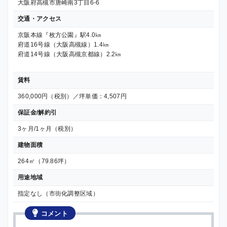
大阪府高槻市唐崎南3丁目6-6
交通・アクセス
京阪本線『枚方公園』駅4.0㎞
府道16号線（大阪高槻線）1.4㎞
府道14号線（大阪高槻京都線）2.2㎞
賃料
360,000円（税別）／坪単価：4,507円
保証金/解約引
3ヶ月/1ヶ月（税別）
建物面積
264㎡（79.86坪）
用途地域
指定なし（市街化調整区域）
コメント