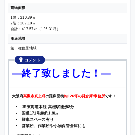
建物面積
1階：210.39㎡
2階：207.18㎡
合計：417.57㎡（126.31坪）
用途地域
第一種住居地域
コメント
—終了致しました！—
大阪府
高槻市真上町
の延床面積
約126坪の貸倉庫/事務所
です！
▪ JR東海道本線 高槻駅徒歩8分
▪ 国道171号線約1.8㎞
▪ 駐車スペース有り
▪ 営業所、作業所や小物保管倉庫にも