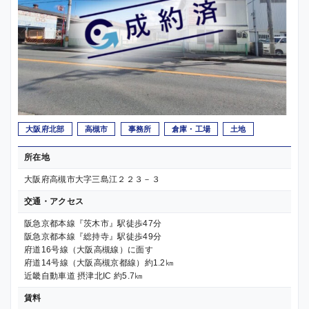
大阪府北部
高槻市
事務所
倉庫・工場
土地
所在地
大阪府高槻市大字三島江２２３－３
交通・アクセス
阪急京都本線『茨木市』駅徒歩47分
阪急京都本線『総持寺』駅徒歩49分
府道16号線（大阪高槻線）に面す
府道14号線（大阪高槻京都線）約1.2㎞
近畿自動車道 摂津北IC 約5.7㎞
賃料