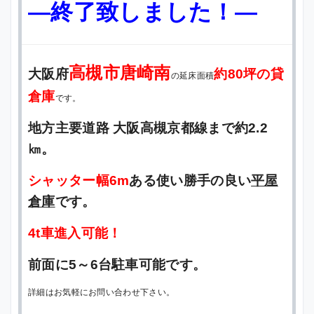
—終了致しました！—
高槻市唐崎南
大阪府
約80坪の貸
の延床面積
倉庫
です。
地方主要道路 大阪高槻京都線まで約2.2
㎞。
シャッター幅6m
ある使い勝手の良い
平屋
倉庫
です。
4t車進入可能！
前面に5～6台駐車可能です。
詳細はお気軽にお問い合わせ下さい。