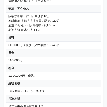
大阪府高槻市寿町１丁目３０ー１
交通・アクセス
阪急京都線『富田』駅徒歩18分
JR東海道本線『摂津富田』駅徒歩20分
府道16号線（大阪高槻線）約800ｍ
名神高速 茨木IC 約4.8㎞
賃料
600,000円（税別）／坪単価：6,746円
敷金
500,000円
礼金
1,500,000円（税込）
建物面積
延床面積 294㎡（88.93坪）
用途地域
第二種中高層住居専用地域