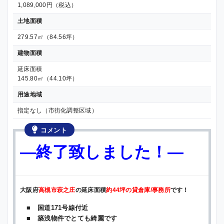
1,089,000円（税込）
土地面積
279.57㎡（84.56坪）
建物面積
延床面積
145.80㎡（44.10坪）
用途地域
指定なし（市街化調整区域）
コメント
—終了致しました！—
大阪府
高槻市萩之庄
の延床面積
約44坪の貸倉庫/事務所
です！
■ 国道171号線付近
■ 築浅物件でとても綺麗です