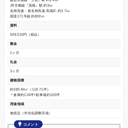
阪急京都線『上牧』駅 約2.4㎞
JR京都線『高槻』駅 約3㎞
名神高速・新名神高速 高槻IC 約2.7㎞
国道171号線 約800ｍ
賃料
509,520円（税込）
敷金
1ヶ月
礼金
3ヶ月
建物面積
約385.84㎡（116.71坪）
＊倉庫約116坪+駐車場約100坪
用途地域
無指定（市街化調整区域）
コメント