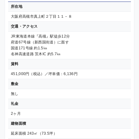
所在地
大阪府高槻市真上町２丁目１１－８
交通・アクセス
JR東海道本線『高槻』駅徒歩12分
府道67号線（新西国街道）に面す
国道171号線 約1.5㎞
名神高速道路 茨木IC 約5.7㎞
賃料
451,000円（税込）／坪単価：6,136円
敷金
無し
礼金
2ヶ月
建物面積
延床面積 243㎡（73.5坪）