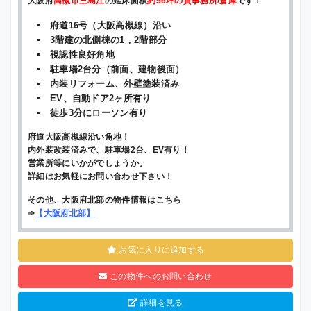
大阪府
高槻市三島江
の延床面積
約56坪の貸事務所/倉庫
です！
▪ 府道16号（大阪高槻線）沿い
▪ 3階建の北側棟の1，2階部分
▪ 視認性良好角地
▪ 駐車場2台分（前面、建物後面）
▪ 内装リフォーム、外壁塗装済み
▪ EV、自動ドア2ヶ所有り
▪ 徒歩3分にローソン有り
府道大阪高槻線沿い角地！
内外装改装済みで、駐車場2台、EV有り！
営業所等にいかがでしょうか。
詳細はお気軽にお問い合わせ下さい！
その他、大阪府北部の物件情報はこちら
➾
【
大阪府北部
】
お気に入りに追加する
この物件へのお問い合わせ
詳細を見る