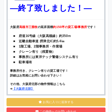
—終了致しました！—
大阪府
高槻市三箇牧
の延床面積
約150坪の貸工場/事務所
です！
■ 府道16号線（大阪高槻線）約350ｍ
■ 近畿自動車道 摂津北IC約5.4㎞
■ 1階工場、2階事務所・作業場
■ クレーン有り（残置物）
■ 事務所には東洋テック警備システム有り
■ 駐車場有
事務所付き、クレーン有りの貸工場です！
詳細はお気軽にお問い合わせ下さい！
その他、大阪府北部の物件情報はこちら
➾
【
大阪府北部
】
お気に入りに追加する
この物件へのお問い合わせ