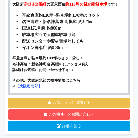
大阪府
高槻市道鵜町
の延床面積
約116坪の貸倉庫/駐車場
です！
▪ 平家倉庫約116坪+駐車場約100坪のセット
▪ 名神高速・新名神高速 高槻IC 約2.7㎞
▪ 国道171号線 約800ｍ
▪ 駐車場広々で大型車駐車可能
▪ 配送センターや資材置場としても
▪ イオン高槻店 約900ｍ
平屋倉庫と駐車場約100坪のセット貸し！
名神高速・新名神高速 高槻ICにアクセス良好！
詳細はお気軽にお問い合わせ下さい！
その他、大阪府北部の物件情報はこちら
➾
【
大阪府北部
】
お気に入りに追加する
この物件へのお問い合わせ
詳細を見る