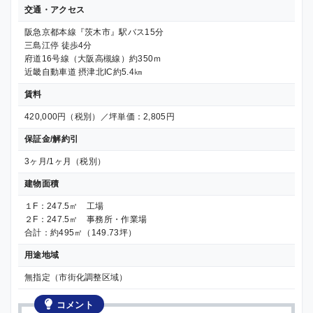
交通・アクセス
阪急京都本線『茨木市』駅バス15分
三島江停 徒歩4分
府道16号線（大阪高槻線）約350ｍ
近畿自動車道 摂津北IC約5.4㎞
賃料
420,000円（税別）／坪単価：2,805円
保証金/解約引
3ヶ月/1ヶ月（税別）
建物面積
１F：247.5㎡ 工場
２F：247.5㎡ 事務所・作業場
合計：約495㎡（149.73坪）
用途地域
無指定（市街化調整区域）
コメント