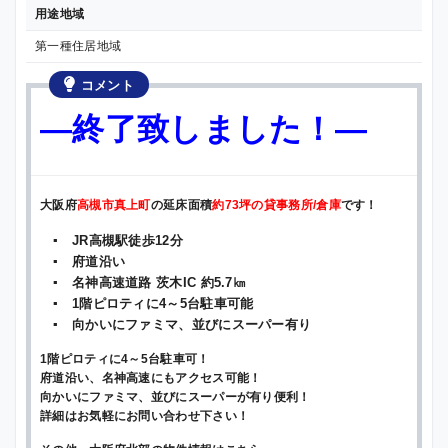
用途地域
第一種住居地域
コメント
—終了致しました！—
大阪府
高槻市真上町
の延床面積
約73坪の貸事務所/倉庫
です！
▪ JR高槻駅徒歩12分
▪ 府道沿い
▪ 名神高速道路 茨木IC 約5.7㎞
▪ 1階ピロティに4～5台駐車可能
▪ 向かいにファミマ、並びにスーパー有り
1階ピロティに4～5台駐車可！
府道沿い、名神高速にもアクセス可能！
向かいにファミマ、並びにスーパーが有り便利！
詳細はお気軽にお問い合わせ下さい！