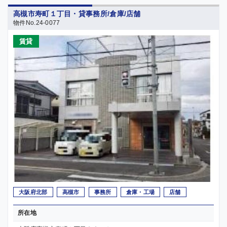
高槻市寿町１丁目・貸事務所/倉庫/店舗
物件No.24-0077
賃貸
大阪府北部
高槻市
事務所
倉庫・工場
店舗
所在地