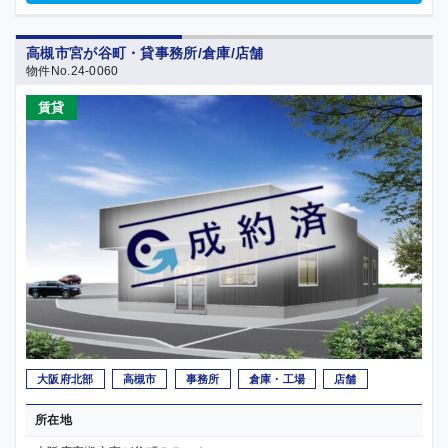
高槻市宮が谷町・貸事務所/倉庫/店舗
物件No.24-0060
賃貸
大阪府北部
高槻市
事務所
倉庫・工場
店舗
所在地