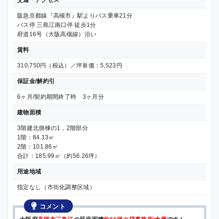
阪急京都線『高槻市』駅よりバス乗車21分
バス停 三島江南口停 徒歩1分
府道16号（大阪高槻線）沿い
賃料
310,750円（税込）／坪単価：5,523円
保証金/解約引
6ヶ月/契約期間終了時 3ヶ月分
建物面積
3階建北側棟の1，2階部分
1階：84.13㎡
2階：101.86㎡
合計：185.99㎡（約56.26坪）
用途地域
指定なし（市街化調整区域）
コメント