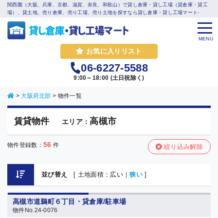
関西圏（大阪、兵庫、京都、滋賀、奈良、和歌山）で貸し倉庫・貸し工場（貸倉庫・貸工
場）、貸土地、売り倉庫、売り工場、売り土地を探すなら貸し倉庫・貸し工場マート-
MENU
お気に入りリスト
06-6227-5588
9:00～18:00 (土日祝除く)
>
大阪府北部
>
物件一覧
賃貸物件
高槻市
エリア：
56
物件登録数：
件
絞り込み解除
並び替え
[ 土地面積：
広い
｜
狭い
]
高槻市道鵜町６丁目・貸倉庫/駐車場
物件No.24-0076