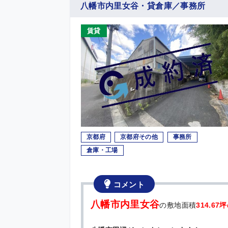
八幡市内里女谷・貸倉庫／事務所
賃貸
京都府
京都府その他
事務所
倉庫・工場
コメント
八幡市内里女谷
の敷地面積
314.6