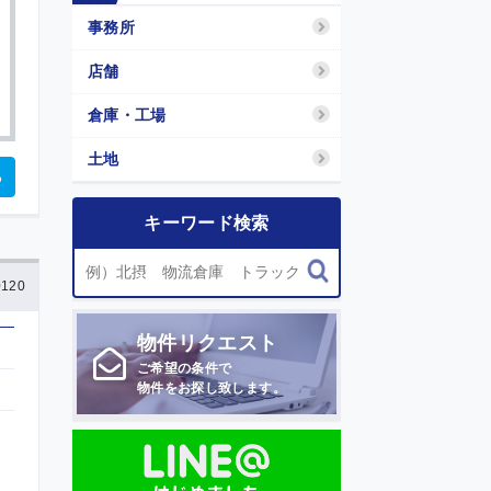
事務所
店舗
倉庫・工場
土地
る
キーワード検索
120
物件
リクエスト
ご希望の条件で
物件をお探し致します。