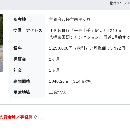
物件No.57-0
所在地
京都府八幡市内里女谷
交通・アクセス
ＪＲ片町線『松井山手』駅より2240ｍ
八幡京田辺ジャンクション、国道1号線す
賃料
1,250,000円（税別）／坪単価：3,972円
保証金
2ヶ月
礼金
1ヶ月
建物面積
1040.25㎡（314.67坪）
用途地域
工業地域
7坪の貸倉庫／事務所
です。