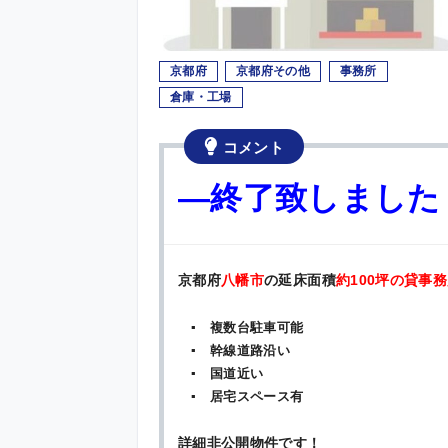
京都府
京都府その他
事務所
倉庫・工場
コメント
—終了致しました
京都府
八幡市
の延床面積
約100
坪の貸事務
▪ 複数台駐車可能
▪ 幹線道路沿い
▪ 国道近い
▪ 居宅スペース有
詳細非公開物件です！