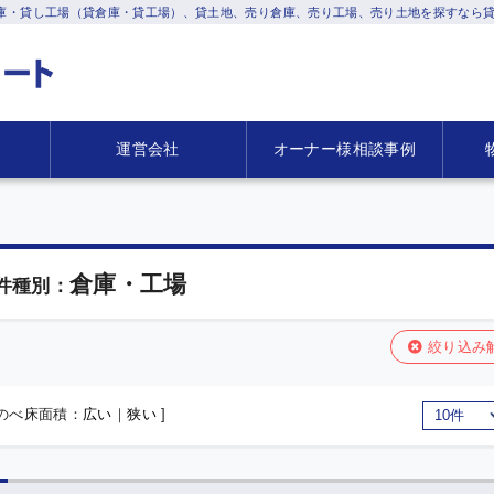
庫・貸し工場（貸倉庫・貸工場）、貸土地、売り倉庫、売り工場、売り土地を探すなら貸
運営会社
オーナー様相談事例
倉庫・工場
件種別：
絞り込み
 のべ床面積：
広い
｜
狭い
]