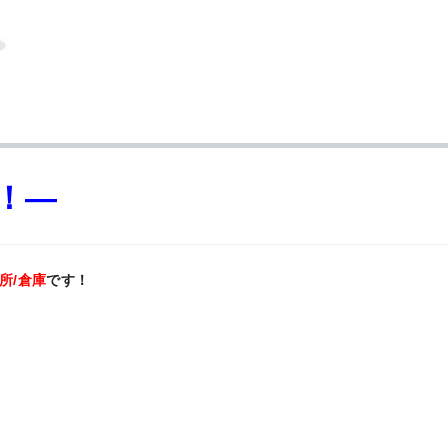
！—
所/倉庫
です！