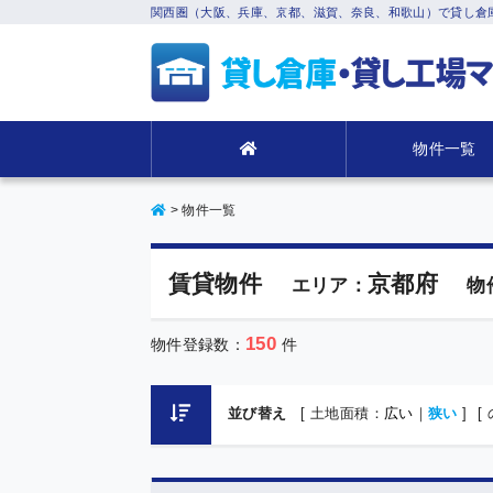
関西圏（大阪、兵庫、京都、滋賀、奈良、和歌山）で貸し倉
物件一覧
>
物件一覧
賃貸物件
京都府
エリア：
物
150
物件登録数：
件
並び替え
[ 土地面積：
広い
｜
狭い
]
[