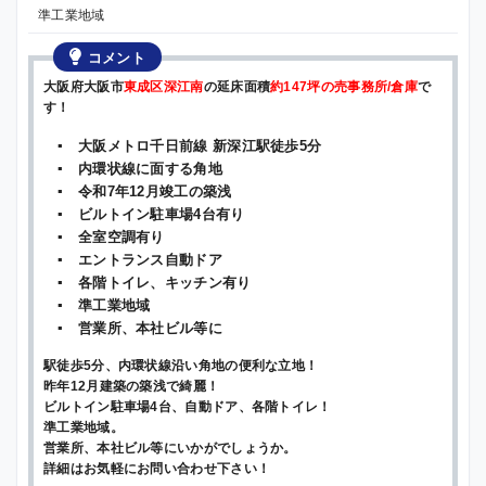
準工業地域
コメント
大阪府大阪市
東成区深江南
の延床面積
約147坪の売事務所/倉庫
で
す！
▪ 大阪メトロ千日前線 新深江駅徒歩5分
▪ 内環状線に面する角地
▪ 令和7年12月竣工の築浅
▪ ビルトイン駐車場4台有り
▪ 全室空調有り
▪ エントランス自動ドア
▪ 各階トイレ、キッチン有り
▪ 準工業地域
▪ 営業所、本社ビル等に
駅徒歩5分、内環状線沿い角地の便利な立地！
昨年12月建築の築浅で綺麗！
ビルトイン駐車場4台、自動ドア、各階トイレ！
準工業地域。
営業所、本社ビル等にいかがでしょうか。
詳細はお気軽にお問い合わせ下さい！