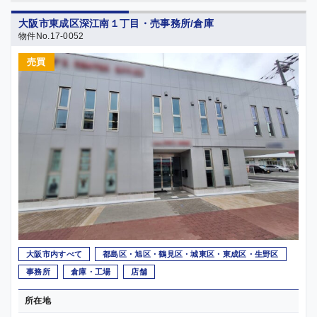
大阪市東成区深江南１丁目・売事務所/倉庫
物件No.17-0052
売買
大阪市内すべて
都島区・旭区・鶴見区・城東区・東成区・生野区
事務所
倉庫・工場
店舗
所在地