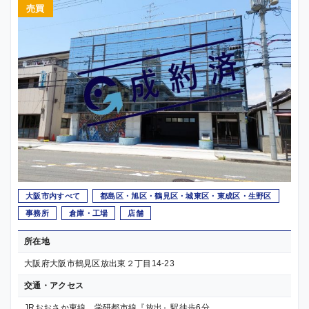
売買
大阪市内すべて
都島区・旭区・鶴見区・城東区・東成区・生野区
事務所
倉庫・工場
店舗
所在地
大阪府大阪市鶴見区放出東２丁目14-23
交通・アクセス
JRおおさか東線、学研都市線『放出』駅徒歩6分