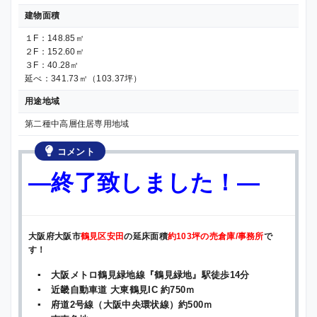
建物面積
１F：148.85㎡
２F：152.60㎡
３F：40.28㎡
延べ：341.73㎡（103.37坪）
用途地域
第二種中高層住居専用地域
コメント
—終了致しました！—
大阪府大阪市
鶴見区安田
の延床面積
約103坪の売倉庫/事務所
で
す！
▪ 大阪メトロ鶴見緑地線『鶴見緑地』駅徒歩14分
▪ 近畿自動車道 大東鶴見IC 約750ｍ
▪ 府道2号線（大阪中央環状線）約500ｍ