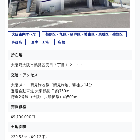
大阪市内すべて
都島区・旭区・鶴見区・城東区・東成区・生野区
事務所
倉庫・工場
店舗
所在地
大阪府大阪市鶴見区安田３丁目１２－１１
交通・アクセス
大阪メトロ鶴見緑地線『鶴見緑地』駅徒歩14分
近畿自動車道 大東鶴見IC 約750ｍ
府道2号線（大阪中央環状線）約500ｍ
売買価格
69,700,000円
土地面積
230.53㎡（69.73坪）