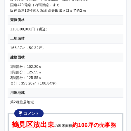
国道479号線（内環状線）すぐ
阪神高速13号東大阪線 高井田出入口まで約2㎞
売買価格
110,000,000円（税込）
土地面積
166.37㎡（50.32坪）
建物面積
1階部分：102.20㎡
2階部分：125.55㎡
3階部分：125.55㎡
合計：353.20㎡（106.84坪）
用途地域
第2種住居地域
コメント
鶴見区放出東
約106坪の売事務
の延床面積