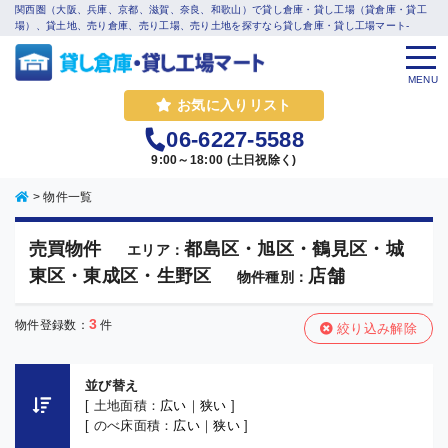
関西圏（大阪、兵庫、京都、滋賀、奈良、和歌山）で貸し倉庫・貸し工場（貸倉庫・貸工
場）、貸土地、売り倉庫、売り工場、売り土地を探すなら貸し倉庫・貸し工場マート-
MENU
お気に入りリスト
06-6227-5588
9:00～18:00 (土日祝除く)
>
物件一覧
売買物件
都島区・旭区・鶴見区・城
エリア：
東区・東成区・生野区
店舗
物件種別：
3
物件登録数：
件
絞り込み解除
並び替え
[ 土地面積：
広い
｜
狭い
]
[ のべ床面積：
広い
｜
狭い
]