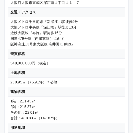
大阪府大阪市東成区深江南１丁目１１－７
交通・アクセス
大阪メトロ千日前線『新深江』駅徒歩5分
大阪メトロ中央線『深江橋』駅徒歩13分
近鉄大阪線『布施』駅徒歩16分
国道479号線（内環状線）に面す
阪神高速13号東大阪線 高井田IC 約2㎞
売買価格
548,000,000円（税込）
土地面積
250.95㎡（75.91坪）＊公簿
建物面積
1階：211.45㎡
2階：215.37㎡
その他：22.01㎡
合計：488.83㎡（147.87坪）
用途地域