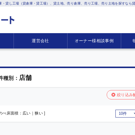
庫・貸し工場（貸倉庫・貸工場）、貸土地、売り倉庫、売り工場、売り土地を探すなら貸
運営会社
オーナー様相談事例
店舗
件種別：
絞り込み
 のべ床面積：
広い
｜
狭い
]