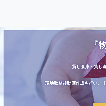
『
貸し倉庫・貸し
現地取材後動画作成も行い、【Yo