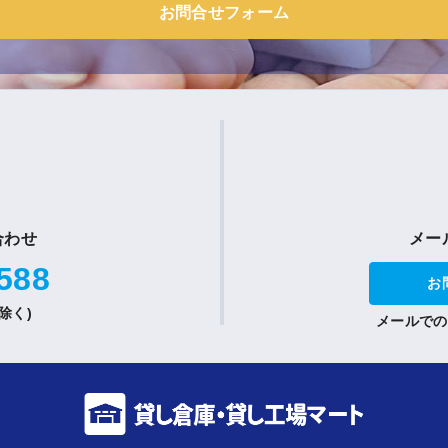
お問合せフォーム
合わせ
メー
588
お
祝除く)
メールでの