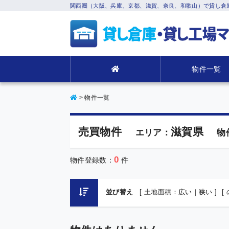
関西圏（大阪、兵庫、京都、滋賀、奈良、和歌山）で貸し倉
物件一覧
>
物件一覧
売買物件
滋賀県
エリア：
物
0
物件登録数：
件
並び替え
[ 土地面積：
広い
｜
狭い
]
[