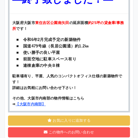
大阪府大阪市
東住吉区公園南矢田
の延床面積
約25坪の貸倉庫/事務
所
です！
■ 令和6年2月完成予定の新築物件
■ 国道479号線（長居公園通）約1.2㎞
■ 使い勝手の良い平屋
■ 前面空地に駐車スペース有り
■ 連棟倉庫の中央Ｂ棟
駐車場有り、平屋、人気のコンパクトオフィス仕様の新築物件で
す！
詳細はお気軽にお問い合わせ下さい！
その他、大阪市内南部の物件情報はこちら
➾
【
大阪市内南部
】
お気に入りに追加する
この物件へのお問い合わせ