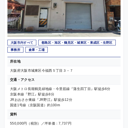
大阪市内すべて
都島区・旭区・鶴見区・城東区・東成区・生野区
事務所
倉庫・工場
所在地
大阪府大阪市城東区今福西５丁目３－７
交通・アクセス
大阪メトロ長堀鶴見緑地線・今里筋線『蒲生四丁目』駅徒歩6分
京阪本線『野江』駅徒歩8分
JRおおさか東線『JR野江』駅徒歩12分
国道1号線（京阪国道）約100m
賃料
550,000円（税別）／坪単価：7,737円