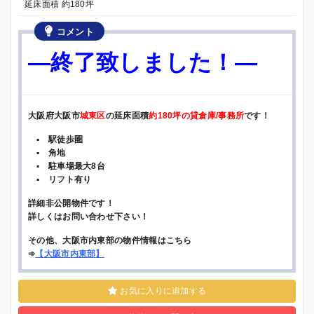
延床面積 約180坪
コメント
—終了致しました！—
大阪府大阪市
城東区
の延床面積
約180坪の貸倉庫/事務所
です！
▪ 駅徒歩圏
▪ 角地
▪ 駐車場最大8台
▪ リフト有り
詳細非公開物件です！
詳しくはお問い合わせ下さい！
その他、大阪市内東部の物件情報はこちら
➾
【
大阪市内東部
】
お気に入りに追加する