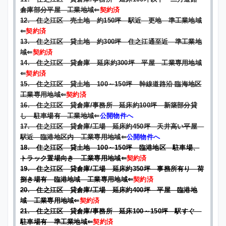
倉庫部分平屋 工業地域
⇐
契約済
12. 住之江区 売土地 約150坪 駅近 更地 準工業地域
⇐
契約済
13. 住之江区 貸土地 約300坪 住之江通至近 準工業地
域
⇐
契約済
14. 住之江区 貸倉庫 延床約300坪 平屋 工業専用地域
⇐
契約済
15. 住之江区 貸土地 100～150坪 幹線道路沿 臨海地区
工業専用地域
⇐
契約済
16. 住之江区 貸倉庫/事務所 延床約100坪 新築部分貸
し 駐車場有 工業地域
⇐
公開物件へ
17. 住之江区 貸倉庫/工場 延床約450坪 天井高い平屋
駅近 臨港地区内 工業専用地域
⇐
公開物件へ
18. 住之江区 貸土地 100～150坪 臨港地区 駐車場、
トラック置場向き 工業専用地域
⇐
契約済
19. 住之江区 貸倉庫/工場 延床約350坪 事務所有り 荷
捌き場有 臨港地域 工業専用地域
⇐
契約済
20. 住之江区 貸倉庫/工場 延床約400坪 平屋 臨港地
域 工業専用地域
⇐
契約済
21. 住之江区 貸倉庫/事務所 延床100～150坪 駅すぐ
駐車場有 準工業地域
⇐
契約済