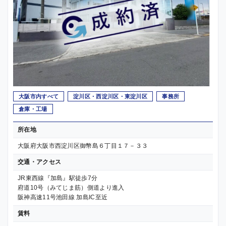
大阪市内すべて
淀川区・西淀川区・東淀川区
事務所
倉庫・工場
所在地
大阪府大阪市西淀川区御幣島６丁目１７－３３
交通・アクセス
JR東西線『加島』駅徒歩7分
府道10号（みてじま筋）側道より進入
阪神高速11号池田線 加島IC至近
賃料