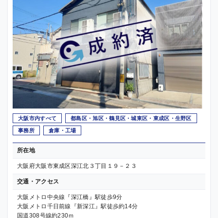
大阪市内すべて
都島区・旭区・鶴見区・城東区・東成区・生野区
事務所
倉庫・工場
所在地
大阪府大阪市東成区深江北３丁目１９－２３
交通・アクセス
大阪メトロ中央線『深江橋』駅徒歩9分
大阪メトロ千日前線『新深江』駅徒歩約14分
国道308号線約230ｍ