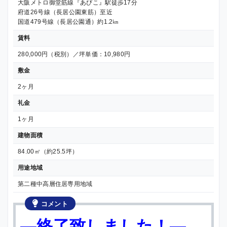
大阪メトロ御堂筋線『あびこ』駅徒歩17分
府道26号線（長居公園東筋）至近
国道479号線（長居公園通）約1.2㎞
賃料
280,000円（税別）／坪単価：10,980円
敷金
2ヶ月
礼金
1ヶ月
建物面積
84.00㎡（約25.5坪）
用途地域
第二種中高層住居専用地域
コメント
—終了致しました！—