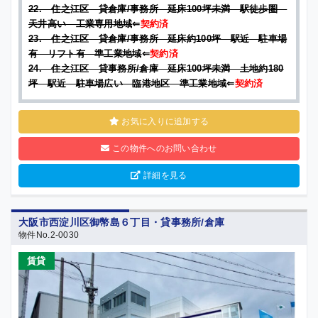
22. 住之江区 貸倉庫/事務所 延床100坪未満 駅徒歩圏
天井高い 工業専用地域
⇐
契約済
23. 住之江区 貸倉庫/事務所 延床約100坪 駅近 駐車場
有 リフト有 準工業地域
⇐
契約済
24. 住之江区 貸事務所/倉庫 延床100坪未満 土地約180
坪 駅近 駐車場広い 臨港地区 準工業地域
⇐
契約済
お気に入りに追加する
この物件へのお問い合わせ
詳細を見る
大阪市西淀川区御幣島６丁目・貸事務所/倉庫
物件No.2-0030
賃貸