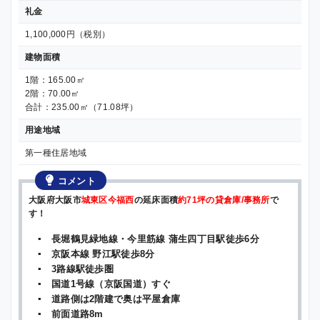
礼金
1,100,000円（税別）
建物面積
1階：165.00㎡
2階：70.00㎡
合計：235.00㎡（71.08坪）
用途地域
第一種住居地域
コメント
大阪府大阪市
城東区今福西
の延床面積
約71坪の貸倉庫/事務所
で
す！
▪ 長堀鶴見緑地線・今里筋線 蒲生四丁目駅徒歩6分
▪ 京阪本線 野江駅徒歩8分
▪ 3路線駅徒歩圏
▪ 国道1号線（京阪国道）すぐ
▪ 道路側は2階建で奥は平屋倉庫
▪ 前面道路8m