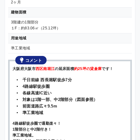
2ヶ月
建物面積
3階建の1階部分
１F：約83.06㎡（25.12坪）
用途地域
準工業地域
コメント
大阪府大阪市
西区南堀江
の延床面積
約25坪の貸倉庫
です！
▪ 千日前線 西長堀駅徒歩7分
▪ 4路線駅徒歩圏
▪ 各線高速IC近い
▪ 対象は1階一部、中2階部分（図面参照）
▪ 前面道路広々9.5m
▪ 準工業地域
4路線駅徒歩圏で通勤楽々！
1階部分と中2階付き！
準工業地域。