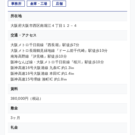
事務所
倉庫・工場
店舗
所在地
大阪府大阪市西区南堀江４丁目１２－４
交通・アクセス
大阪メトロ千日前線『西長堀』駅徒歩7分
大阪メトロ長堀鶴見緑地線『ドーム前千代崎』駅徒歩10分
南海高野線『汐見橋』駅徒歩10分
阪神なんば線・大阪メトロ千日前線『桜川』駅徒歩10分
阪神高速16号大阪港線 九条IC 約1.3㎞
阪神高速16号大阪港線 本田IC 約1.4㎞
阪神高速15号堺線 湊町IC 約1.8㎞
賃料
380,000円（税込）
敷金
3ヶ月
礼金