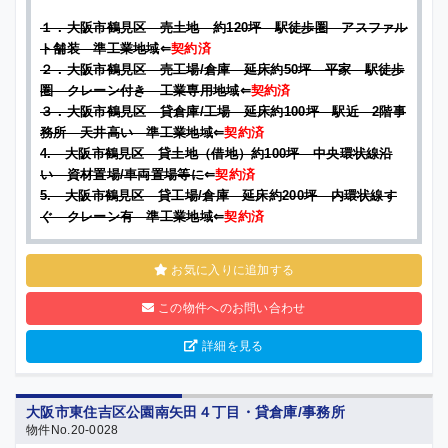
１．大阪市鶴見区 売土地 約120坪 駅徒歩圏 アスファル
ト舗装 準工業地域
⇐
契約済
２．大阪市鶴見区 売工場/倉庫 延床約50坪 平家 駅徒歩
圏 クレーン付き 工業専用地域
⇐
契約済
３．大阪市鶴見区 貸倉庫/工場 延床約100坪 駅近 2階事
務所 天井高い 準工業地域
⇐
契約済
4. 大阪市鶴見区 貸土地（借地）約100坪 中央環状線沿
い 資材置場/車両置場等に
⇐
契約済
5. 大阪市鶴見区 貸工場/倉庫 延床約200坪 内環状線す
ぐ クレーン有 準工業地域
⇐
契約済
お気に入りに追加する
この物件へのお問い合わせ
詳細を見る
大阪市東住吉区公園南矢田４丁目・貸倉庫/事務所
物件No.20-0028