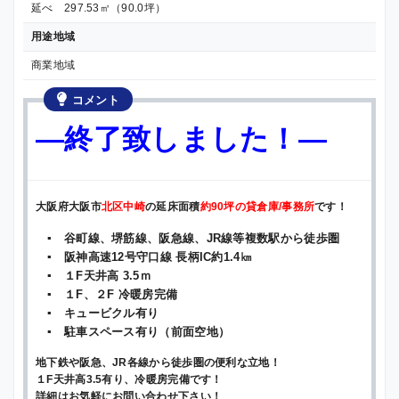
延べ 297.53㎡（90.0坪）
用途地域
商業地域
コメント
—終了致しました！—
大阪府大阪市
北区中崎
の延床面積
約90坪の貸倉庫/事務所
です！
▪ 谷町線、堺筋線、阪急線、JR線等複数駅から徒歩圏
▪ 阪神高速12号守口線 長柄IC約1.4㎞
▪ １F天井高 3.5ｍ
▪ １F、２F 冷暖房完備
▪ キュービクル有り
▪ 駐車スペース有り（前面空地）
地下鉄や阪急、JR各線から徒歩圏の便利な立地！
１F天井高3.5有り、冷暖房完備です！
詳細はお気軽にお問い合わせ下さい！