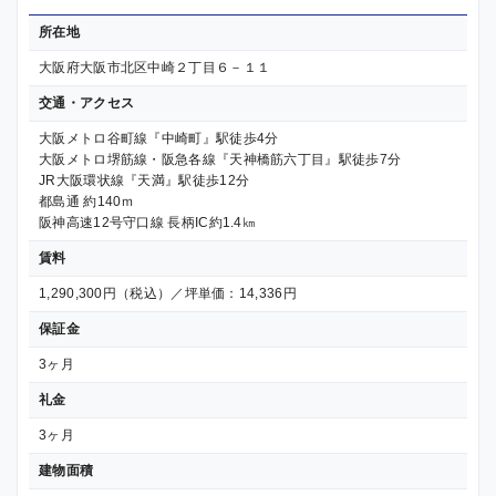
所在地
大阪府大阪市北区中崎２丁目６－１１
交通・アクセス
大阪メトロ谷町線『中崎町』駅徒歩4分
大阪メトロ堺筋線・阪急各線『天神橋筋六丁目』駅徒歩7分
JR大阪環状線『天満』駅徒歩12分
都島通 約140ｍ
阪神高速12号守口線 長柄IC約1.4㎞
賃料
1,290,300円（税込）／坪単価：14,336円
保証金
3ヶ月
礼金
3ヶ月
建物面積