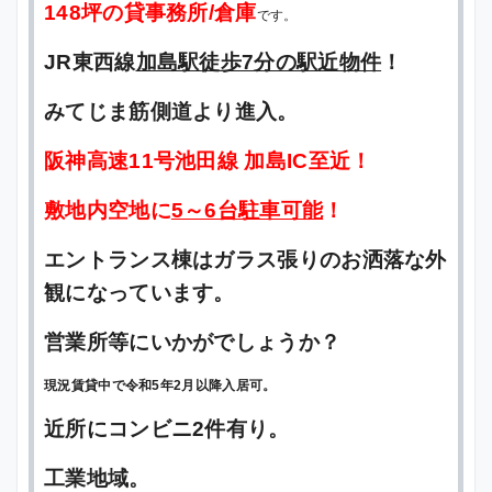
148坪の貸事務所/倉庫
です。
JR東西線
加島駅徒歩7分の駅近物件
！
みてじま筋側道より進入。
阪神高速11号池田線 加島IC至近！
敷地内空地に
5～6台駐車可能
！
エントランス棟はガラス張りのお洒落な外
観になっています。
営業所等にいかがでしょうか？
現況賃貸中で令和5年2月以降入居可。
近所にコンビニ2件有り。
工業地域。