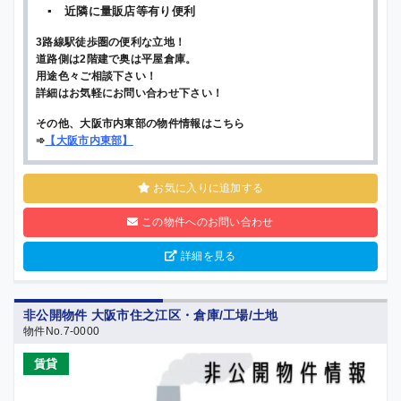
▪ 近隣に量販店等有り便利
3路線駅徒歩圏の便利な立地！
道路側は2階建で奥は平屋倉庫。
用途色々ご相談下さい！
詳細はお気軽にお問い合わせ下さい！
その他、大阪市内東部の物件情報はこちら
➾
【
大阪市内東部
】
お気に入りに追加する
この物件へのお問い合わせ
詳細を見る
非公開物件 大阪市住之江区・倉庫/工場/土地
物件No.7-0000
売買
賃貸