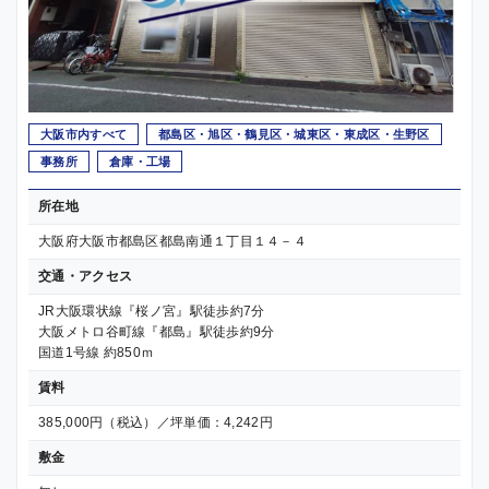
大阪市内すべて
都島区・旭区・鶴見区・城東区・東成区・生野区
事務所
倉庫・工場
所在地
大阪府大阪市都島区都島南通１丁目１４－４
交通・アクセス
JR大阪環状線『桜ノ宮』駅徒歩約7分
大阪メトロ谷町線『都島』駅徒歩約9分
国道1号線 約850ｍ
賃料
385,000円（税込）／坪単価：4,242円
敷金