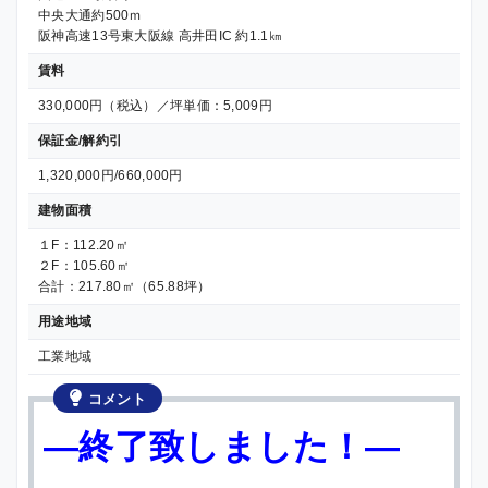
中央大通約500ｍ
阪神高速13号東大阪線 高井田IC 約1.1㎞
賃料
330,000円（税込）／坪単価：5,009円
保証金/解約引
1,320,000円/660,000円
建物面積
１F：112.20㎡
２F：105.60㎡
合計：217.80㎡（65.88坪）
用途地域
工業地域
コメント
—終了致しました！—