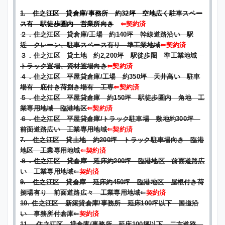
1. 住之江区 貸倉庫/事務所 約32坪 空地広く駐車スペー
ス有 駅徒歩圏内 営業所向き
⇐契約済
２．住之江区 貸倉庫/工場 約140坪 幹線道路沿い 駅
近 クレーン、駐車スペース有り 準工業地域
⇐契約済
３．住之江区 貸土地 約2,200坪 駅徒歩圏 準工業地域
トラック置場、資材置場向き
⇐契約済
４．住之江区 平屋貸倉庫/工場 約350坪 天井高い 駐車
場有 庇付き荷捌き場有 工専
⇐契約済
５．住之江区 平屋貸倉庫 約150坪 駅徒歩圏内 角地 工
業専用地域 臨港地区
⇐契約済
６．住之江区 平屋貸倉庫/トラック駐車場 敷地約300坪
前面道路広い 工業専用地域
⇐契約済
7. 住之江区 貸土地 約200坪 トラック駐車場向き 臨港
地区 工業専用地域
⇐契約済
８．住之江区 貸倉庫 延床約200坪 臨港地区 前面道路広
い 工業専用地域
⇐
契約済
9. 住之江区 貸倉庫 延床約450坪 臨港地区 屋根付き荷
捌場有り 前面道路広々 工業専用地域
⇐
契約済
10. 住之江区 新築貸倉庫/事務所 延床100坪以下 国道沿
い 事務所付倉庫
⇐
契約済
11. 住之江区 貸倉庫/事務所 延床100坪以下 二方道路