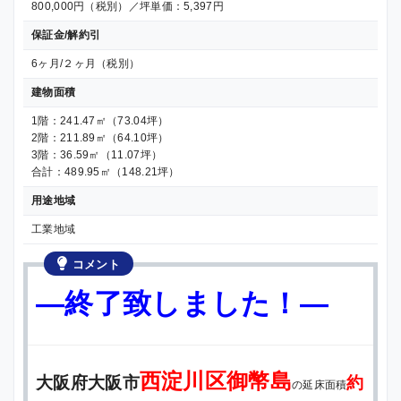
800,000円（税別）／坪単価：5,397円
保証金/解約引
6ヶ月/２ヶ月（税別）
建物面積
1階：241.47㎡（73.04坪）
2階：211.89㎡（64.10坪）
3階：36.59㎡（11.07坪）
合計：489.95㎡（148.21坪）
用途地域
工業地域
コメント
—終了致しました！—
西淀川区御幣島
大阪府大阪市
約
の延床面積