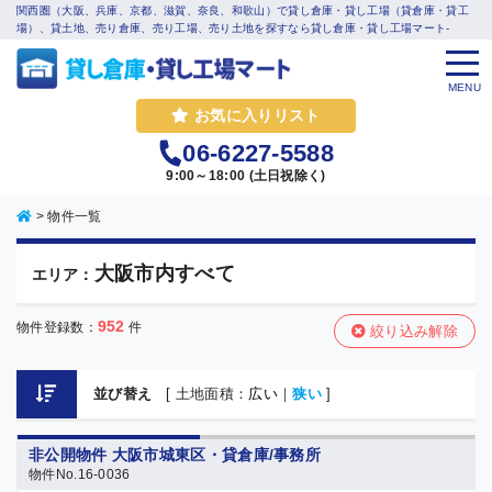
関西圏（大阪、兵庫、京都、滋賀、奈良、和歌山）で貸し倉庫・貸し工場（貸倉庫・貸工
場）、貸土地、売り倉庫、売り工場、売り土地を探すなら貸し倉庫・貸し工場マート-
MENU
お気に入りリスト
06-6227-5588
9:00～18:00 (土日祝除く)
>
物件一覧
大阪市内すべて
エリア：
952
物件登録数：
件
絞り込み解除
並び替え
[ 土地面積：
広い
｜
狭い
]
非公開物件 大阪市城東区・貸倉庫/事務所
物件No.16-0036