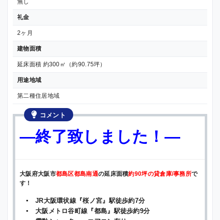
無し
礼金
2ヶ月
建物面積
延床面積 約300㎡（約90.75坪）
用途地域
第二種住居地域
コメント
—終了致しました！—
大阪府大阪市
都島区都島南通
の延床面積
約90坪の貸倉庫/事務所
で
す！
▪ JR大阪環状線『桜ノ宮』駅徒歩約7分
▪ 大阪メトロ谷町線『都島』駅徒歩約9分