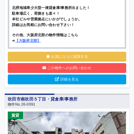
北摂地域希少大型一棟貸倉庫/事務所出ました！
駐車場広く、荷捌きも楽々！
本社ビルや営業拠点にいかがでしょうか。
詳細はお気軽にお問い合わせ下さい！
その他、大阪府北部の物件情報はこちら
➾
【
大阪府北部
】
お気に入りに追加する
この物件へのお問い合わせ
詳細を見る
吹田市南吹田５丁目・貸倉庫/事務所
物件No.26-0091
賃貸