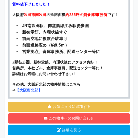
賃料値下げしました！
大阪府
吹田市南吹田
の延床面積
約235坪の貸倉庫/事務所
です！
▪ JR南吹田駅、御堂筋線江坂駅徒歩圏
▪ 新御堂筋、内環状線すぐ
▪ 前面空地に複数台駐車可
▪ 前面道路広め（約8.5ｍ）
▪ 営業拠点、倉庫事務所、配送センター等に
2駅徒歩圏、新御堂筋、内環状線にアクセス良好！
営業所、本社ビル、倉庫事務所、配送センター等に！
詳細はお気軽にお問い合わせ下さい！
その他、大阪府北部の物件情報はこちら
➾
【
大阪府北部
】
お気に入りに追加する
この物件へのお問い合わせ
詳細を見る