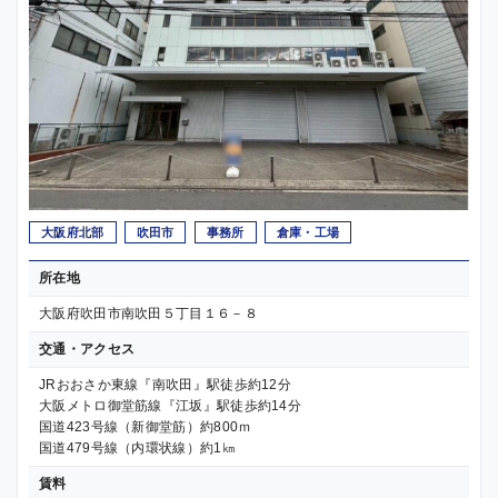
大阪府北部
吹田市
事務所
倉庫・工場
所在地
大阪府吹田市南吹田５丁目１６－８
交通・アクセス
JRおおさか東線『南吹田』駅徒歩約12分
大阪メトロ御堂筋線『江坂』駅徒歩約14分
国道423号線（新御堂筋）約800ｍ
国道479号線（内環状線）約1㎞
賃料