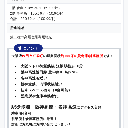
1階 倉庫：165.30㎡（50.00坪）
2階 事務所：165.30㎡（50.00坪）
合計：330.60㎡（100.00坪）
用途地域
第二種中高層住居専用地域
コメント
大阪府
吹田市江坂町
の延床面積
約100坪の貸倉庫/貸事務所
です！
▪ 大阪メトロ御堂筋線 江坂駅徒歩10分
▪ 阪神高速池田線 豊中南IC 約3.5㎞
▪ 名神高速も近い
▪ 新御堂筋、内環状線近い
▪ 駐車スペース有り（4台可能）
▪ 営業所や倉庫事務所に
駅徒歩圏、阪神高速・名神高速
にアクセス良好！
駐車場4台可！
営業所や倉庫事務所に最適！
詳細はお気軽にお問い合わせ下さい！