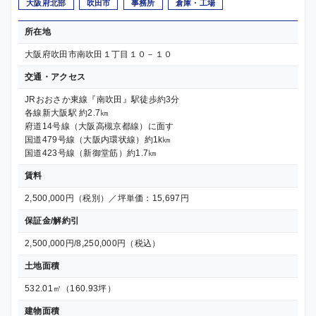
大阪府北部
吹田市
事務所
倉庫・工場
所在地
大阪府吹田市南吹田１丁目１０－１０
交通・アクセス
JRおおさか東線『南吹田』駅徒歩約3分
各線新大阪駅 約2.7㎞
府道14号線（大阪高槻京都線）に面す
国道479号線（大阪内環状線）約1k㎞
国道423号線（新御堂筋）約1.7㎞
賃料
2,500,000円（税別）／坪単価：15,697円
保証金/解約引
2,500,000円/8,250,000円（税込）
土地面積
532.01㎡（160.93坪）
建物面積