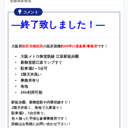
近隣商業地域
コメント
—終了致しました！—
大阪府
吹田市南吹田
の延床面積
約69坪の貸倉庫/事務所
です！
▪ 大阪メトロ御堂筋線 江坂駅徒歩圏
▪ 新御堂筋江坂ランプすぐ
▪ 駐車場2～3台可
▪ 1階天井高い
▪ 事務所有り
▪ 角地
▪ 24h利用可能
駅徒歩圏、新御堂筋や内環状線すぐ！
1階天井高く、角地で入庫楽々！
駐車場2，3台分有り。
色々揃った手頃な倉庫事務所です！
詳細はお気軽にお問い合わせ下さい！