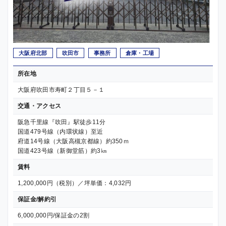
大阪府北部
吹田市
事務所
倉庫・工場
所在地
大阪府吹田市寿町２丁目５－１
交通・アクセス
阪急千里線『吹田』駅徒歩11分
国道479号線（内環状線）至近
府道14号線（大阪高槻京都線）約350ｍ
国道423号線（新御堂筋）約3㎞
賃料
1,200,000円（税別）／坪単価：4,032円
保証金/解約引
6,000,000円/保証金の2割