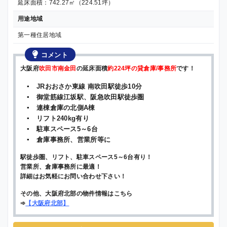
延床面積：742.27㎡（224.51坪）
用途地域
第一種住居地域
コメント
大阪府
吹田市南金田
の延床面積
約224坪の貸倉庫/事務所
です！
▪ JRおおさか東線 南吹田駅徒歩10分
▪ 御堂筋線江坂駅、阪急吹田駅徒歩圏
▪ 連棟倉庫の北側A棟
▪ リフト240kg有り
▪ 駐車スペース5～6台
▪ 倉庫事務所、営業所等に
駅徒歩圏、リフト、駐車スペース5～6台有り！
営業所、倉庫事務所に最適！
詳細はお気軽にお問い合わせ下さい！
その他、大阪府北部の物件情報はこちら
➾
【
大阪府北部
】