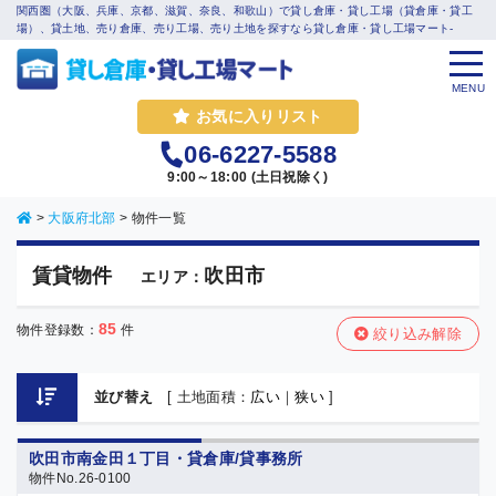
関西圏（大阪、兵庫、京都、滋賀、奈良、和歌山）で貸し倉庫・貸し工場（貸倉庫・貸工
場）、貸土地、売り倉庫、売り工場、売り土地を探すなら貸し倉庫・貸し工場マート-
MENU
お気に入りリスト
06-6227-5588
9:00～18:00 (土日祝除く)
>
大阪府北部
>
物件一覧
賃貸物件
吹田市
エリア：
85
物件登録数：
件
絞り込み解除
並び替え
[ 土地面積：
広い
｜
狭い
]
吹田市南金田１丁目・貸倉庫/貸事務所
物件No.26-0100