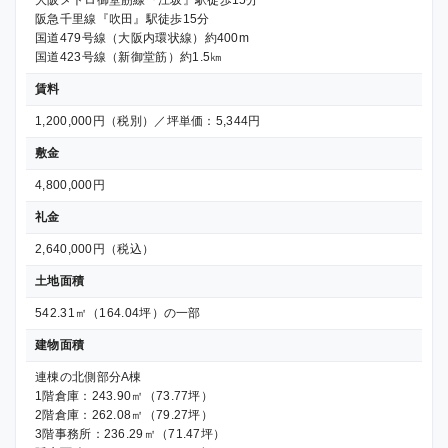
大阪メトロ御堂筋線『江坂』駅徒歩15分
阪急千里線『吹田』駅徒歩15分
国道479号線（大阪内環状線）約400m
国道423号線（新御堂筋）約1.5㎞
賃料
1,200,000円（税別）／坪単価：5,344円
敷金
4,800,000円
礼金
2,640,000円（税込）
土地面積
542.31㎡（164.04坪）の一部
建物面積
連棟の北側部分A棟
1階倉庫：243.90㎡（73.77坪）
2階倉庫：262.08㎡（79.27坪）
3階事務所：236.29㎡（71.47坪）