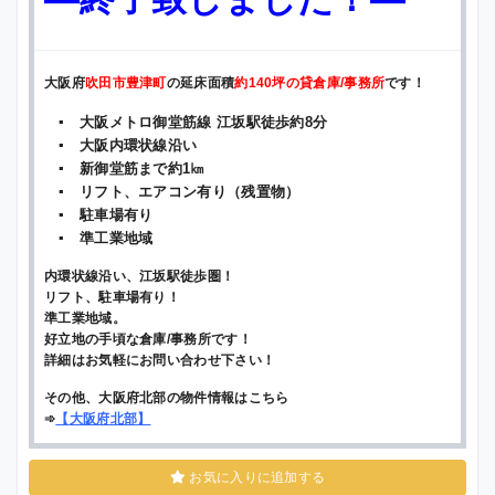
大阪府
吹田市豊津町
の延床面積
約140坪の貸倉庫/事務所
です！
▪ 大阪メトロ御堂筋線 江坂駅徒歩約8分
▪ 大阪内環状線沿い
▪ 新御堂筋まで約1㎞
▪ リフト、エアコン有り（残置物）
▪ 駐車場有り
▪ 準工業地域
内環状線沿い、江坂駅徒歩圏！
リフト、駐車場有り！
準工業地域。
好立地の手頃な倉庫/事務所です！
詳細はお気軽にお問い合わせ下さい！
その他、大阪府北部の物件情報はこちら
➾
【
大阪府北部
】
お気に入りに追加する