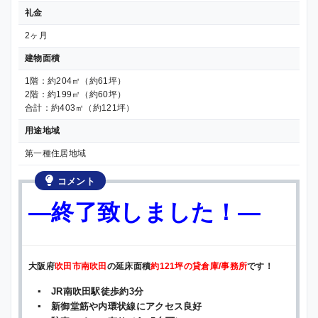
礼金
2ヶ月
建物面積
1階：約204㎡（約61坪）
2階：約199㎡（約60坪）
合計：約403㎡（約121坪）
用途地域
第一種住居地域
コメント
—終了致しました！—
大阪府
吹田市南吹田
の延床面積
約121坪の貸倉庫/事務所
です！
▪ JR南吹田駅徒歩約3分
▪ 新御堂筋や内環状線にアクセス良好