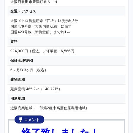
大阪府吹田市豊津町５６－４
交通・アクセス
大阪メトロ御堂筋線『江坂』駅徒歩約8分
国道479号線（大阪内環状線）に面す
国道423号線（新御堂筋）まで約1㎞
賃料
924,000円（税込）／坪単価：6,566円
保証金/解約引
6ヶ月/3.3ヶ月（税込）
建物面積
延床面積 465.2㎡（140.72坪）
用途地域
近隣商業地域（一部第2種中高層住居専用地域）
コメント
—終了致しました！—