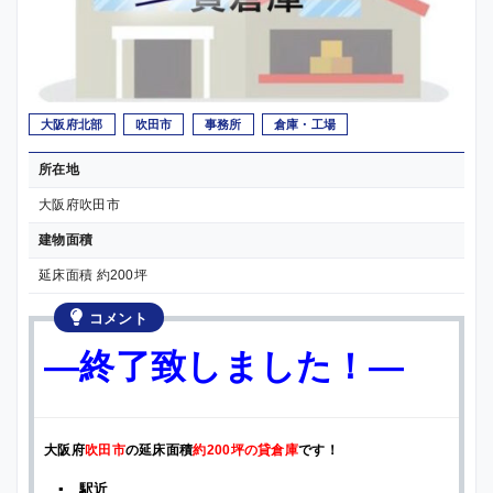
大阪府北部
吹田市
事務所
倉庫・工場
所在地
大阪府吹田市
建物面積
延床面積 約200坪
コメント
—終了致しました！—
大阪府
吹田市
の延床面積
約200坪の貸倉庫
です！
▪ 駅近