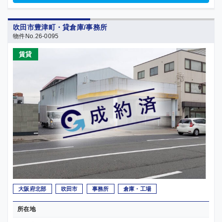
吹田市豊津町・貸倉庫/事務所
物件No.26-0095
賃貸
大阪府北部
吹田市
事務所
倉庫・工場
所在地