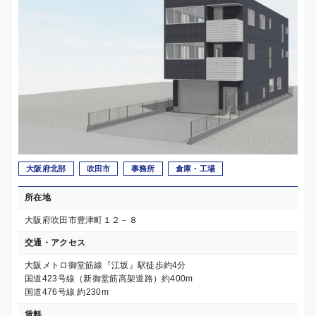
大阪府北部
吹田市
事務所
倉庫・工場
所在地
大阪府吹田市豊津町１２－８
交通・アクセス
大阪メトロ御堂筋線『江坂』駅徒歩約4分
国道423号線（新御堂筋高架道路）約400m
国道476号線 約230m
賃料