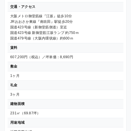
交通・アクセス
大阪メトロ御堂筋線『江坂』徒歩10分
JRおおさか東線『南吹田』駅徒歩20分
国道423号線（新御堂筋側道）至近
国道423号線 新御堂筋江坂ランプ 約750ｍ
国道479号線（大阪内環状線）約600ｍ
賃料
607,200円（税込）／坪単価：8,690円
敷金
1ヶ月
礼金
3ヶ月
建物面積
231㎡（69.87坪）
用途地域