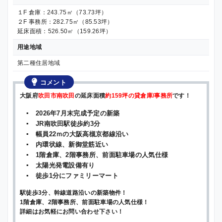
１F 倉庫：243.75㎡（73.73坪）
２F 事務所：282.75㎡（85.53坪）
延床面積：526.50㎡（159.26坪）
用途地域
第二種住居地域
コメント
大阪府
吹田市南吹田
の延床面積
約159坪の貸倉庫/事務所
です！
▪ 2026年7月末完成予定の新築
▪ JR南吹田駅徒歩約3分
▪ 幅員22ｍの大阪高槻京都線沿い
▪ 内環状線、新御堂筋近い
▪ 1階倉庫、2階事務所、前面駐車場の人気仕様
▪ 太陽光発電設備有り
▪ 徒歩1分にファミリーマート
駅徒歩3分、幹線道路沿いの新築物件！
1階倉庫、2階事務所、前面駐車場の人気仕様！
詳細はお気軽にお問い合わせ下さい！