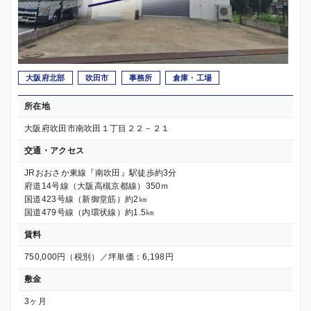
大阪府北部
吹田市
事務所
倉庫・工場
所在地
大阪府吹田市南吹田１丁目２２－２１
交通・アクセス
JRおおさか東線『南吹田』駅徒歩約3分
府道14号線（大阪高槻京都線）350ｍ
国道423号線（新御堂筋）約2㎞
国道479号線（内環状線）約1.5㎞
賃料
750,000円（税別）／坪単価：6,198円
敷金
3ヶ月