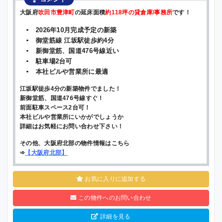
大阪府
吹田市豊津町
の延床面積
約118坪の貸倉庫/事務所
です！
▪ 2026年10月完成予定の新築
▪ 御堂筋線 江坂駅徒歩約4分
▪ 新御堂筋、国道476号線近い
▪ 駐車場2台可
▪ 本社ビルや営業所に最適
江坂駅徒歩4分の新築物件でました！
新御堂筋、国道476号線すぐ！
前面駐車スペース2台可！
本社ビルや営業所にいかがでしょうか
詳細はお気軽にお問い合わせ下さい！
その他、大阪府北部の物件情報はこちら
➾
【
大阪府北部
】
お気に入りに追加する
この物件へのお問い合わせ
詳細を見る