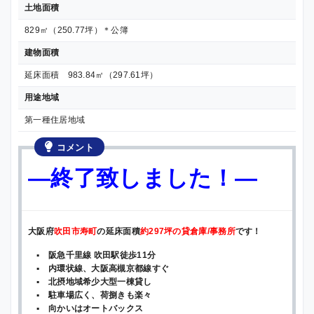
土地面積
829㎡（250.77坪）＊公簿
建物面積
延床面積 983.84㎡（297.61坪）
用途地域
第一種住居地域
コメント
—終了致しました！—
大阪府
吹田市寿町
の延床面積
約297坪の貸倉庫/事務所
です！
▪ 阪急千里線 吹田駅徒歩11分
▪ 内環状線、大阪高槻京都線すぐ
▪ 北摂地域希少大型一棟貸し
▪ 駐車場広く、荷捌きも楽々
▪ 向かいはオートバックス