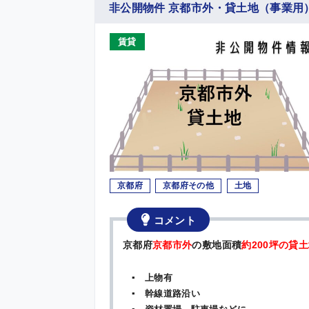
非公開物件 京都市外・貸土地（事業用
賃貸
京都府
京都府その他
土地
コメント
京都府
京都市外
の敷地面積
約200
坪の貸土
▪ 上物有
▪ 幹線道路沿い