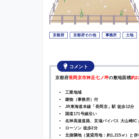
京都府
京都府その他
事務所
土地
コメント
京都府
長岡京市神足七ノ坪
の敷地面積
約2
▪ 工業地域
▪ 建物（事務所）付
▪ JR東海道本線「長岡京」駅 徒歩12分
▪ 国道171号線沿い
▪ 名神高速道路、京滋バイパス 大山崎IC 約
▪ ローソン 徒歩2分
▪ 北側隣地（賃貸用地：約1,215㎡）と