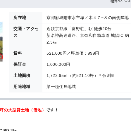
物件No.57-0
所在地
京都府城陽市水主塚ノ木４７−８の南側隣地
交通・アクセ
近鉄京都線「富野荘」駅 徒歩20分
ス
新名神高速道路、京奈和自動車道 城陽IC 約
2.3㎞
賃料
521,000円／坪単価：999円
保証金
1,000,000円
土地面積
1,722.65㎡（約521.10坪）＊仮測量
用途地域
第一種住居地域
1坪の大型貸土地（借地）
です！
し
約2.3㎞