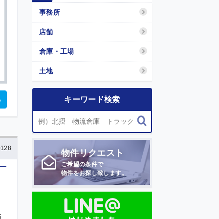
事務所
店舗
倉庫・工場
土地
る
キーワード検索
128
物件
リクエスト
ご希望の条件で
物件をお探し致します。
5