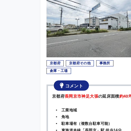
京都府
京都府その他
事務所
倉庫・工場
コメント
京都府
長岡京市神足大張
の延床面積
約40
▪ 工業地域
▪ 角地
▪ 駐車場有（複数台駐車可能）
▪ 東海道本線「長岡京」駅 徒歩14分