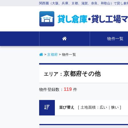
関西圏（大阪、兵庫、京都、滋賀、奈良、和歌山）で貸し倉
物件一覧
>
京都府
>
物件一覧
京都府その他
エリア：
119
物件登録数：
件
並び替え
[ 土地面積：
広い
｜
狭い
]