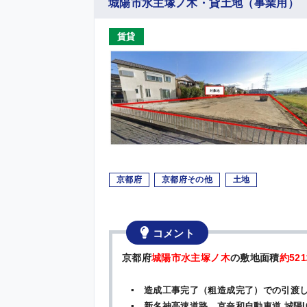
城陽市水主塚ノ木・貸土地（事業用）
賃貸
京都府
京都府その他
土地
コメント
京都府
城陽市水主塚ノ木
の敷地面積
約52
▪ 造成工事完了（粗造成完了）での引渡
▪ 新名神高速道路、京奈和自動車道 城陽IC 