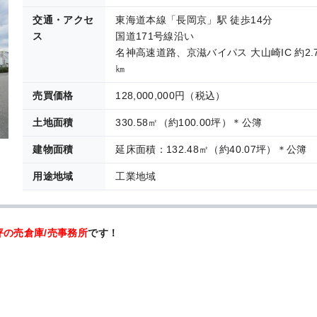
交通・アクセ
東海道本線「長岡京」駅 徒歩14分
ス
国道171号線沿い
名神高速道路、京滋バイパス 大山崎IC 約2.
㎞
売買価格
128,000,000円（税込）
土地面積
330.58㎡（約100.00坪）＊公簿
建物面積
延床面積：132.48㎡（約40.07坪）＊公簿
用途地域
工業地域
坪の売倉庫/売事務所
です！