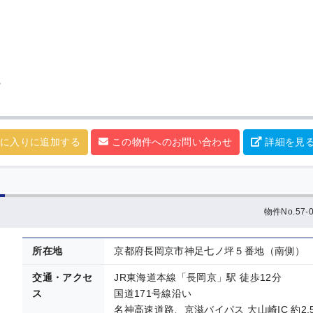
ら
に入りに追加する
この物件へのお問い合わせ
詳細を見
）
物件No.57-0
所在地
京都府長岡京市神足七ノ坪５番地（南側）
交通・アクセ
JR東海道本線「長岡京」駅 徒歩12分
ス
国道171号線沿い
名神高速道路、京滋バイパス 大山崎IC 約2.