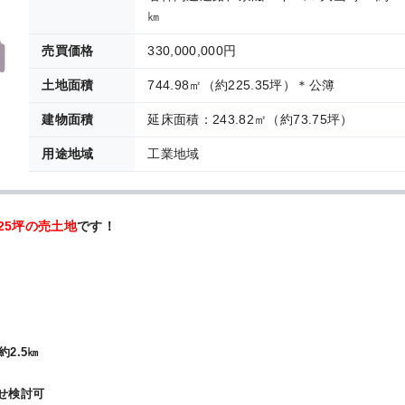
㎞
売買価格
330,000,000円
土地面積
744.98㎡（約225.35坪）＊公簿
建物面積
延床面積：243.82㎡（約73.75坪）
用途地域
工業地域
25坪の売土地
です！
2.5㎞
併せ検討可