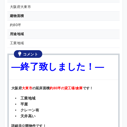
大阪府大東市
建物面積
約80坪
用途地域
工業地域
コメント
—終了致しました！—
大阪府
大東市
の延床面積
約80坪の貸工場/倉庫
です！
▪ 工業地域
▪ 平屋
▪ クレーン有
▪ 天井高い
詳細非公開物件です！