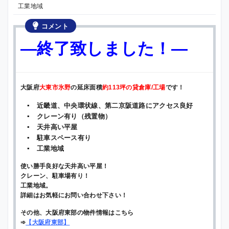
工業地域
コメント
—終了致しました！—
大阪府
大東市氷野
の延床面積
約113坪の貸倉庫/工場
です！
▪ 近畿道、中央環状線、第二京阪道路にアクセス良好
▪ クレーン有り（残置物）
▪ 天井高い平屋
▪ 駐車スペース有り
▪ 工業地域
使い勝手良好な天井高い平屋！
クレーン、駐車場有り！
工業地域。
詳細はお気軽にお問い合わせ下さい！
その他、大阪府東部の物件情報はこちら
➾
【
大阪府東部
】