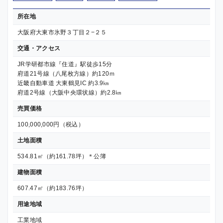
所在地
大阪府大東市氷野３丁目２−２５
交通・アクセス
JR学研都市線『住道』駅徒歩15分
府道21号線（八尾枚方線）約120ｍ
近畿自動車道 大東鶴見IC 約3.9㎞
府道2号線（大阪中央環状線）約2.8㎞
売買価格
100,000,000円（税込）
土地面積
534.81㎡（約161.78坪）＊公簿
建物面積
607.47㎡（約183.76坪）
用途地域
工業地域