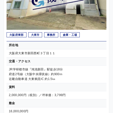
大阪府東部
大東市
事務所
倉庫・工場
所在地
大阪府大東市新田西町３丁目１１
交通・アクセス
JR学研都市線『鴻池新田』駅徒歩18分
府道2号線（大阪中央環状線）約900ｍ
近畿自動車道 大東鶴見IC 約1.5㎞
賃料
2,000,000円（税別）／坪単価：3,799円
敷金
16,000,000円