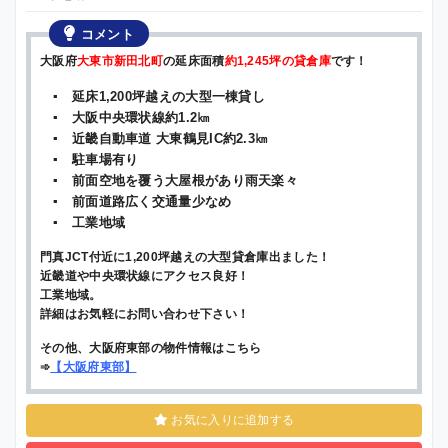
コメント
大阪府
大東市新田北町
の延床面積
約1,245坪の貸倉庫
です！
▪ 延床1,200坪越えの大型一棟貸し
▪ 大阪中央環状線約1.2㎞
▪ 近畿自動車道 大東鶴見IC約2.3㎞
▪ 駐車場有り
▪ 前面空地を覆う大屋根があり雨天楽々
▪ 前面道路広く交通量少なめ
▪ 工業地域
門真JCT付近に1,200坪越えの大型貸倉庫出ました！
近畿道や中央環状線にアクセス良好！
工業地域。
詳細はお気軽にお問い合わせ下さい！
その他、大阪府東部の物件情報はこちら
➾
【
大阪府東部
】
お気に入りに追加する