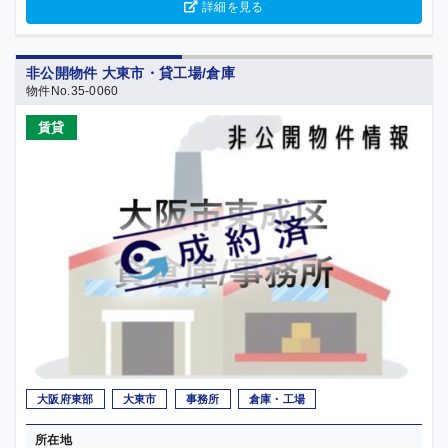
詳細を見る
非公開物件 大東市・貸工場/倉庫
物件No.35-0060
賃貸
大阪府東部
大東市
事務所
倉庫・工場
所在地