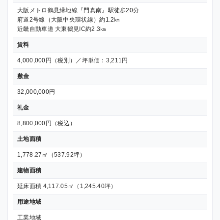
大阪メトロ鶴見緑地線『門真南』駅徒歩20分
府道2号線（大阪中央環状線）約1.2㎞
近畿自動車道 大東鶴見IC約2.3㎞
賃料
4,000,000円（税別）／坪単価：3,211円
敷金
32,000,000円
礼金
8,800,000円（税込）
土地面積
1,778.27㎡（537.92坪）
建物面積
延床面積 4,117.05㎡（1,245.40坪）
用途地域
工業地域