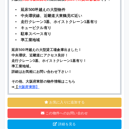
▪ 延床500坪越えの大型物件
▪ 中央環状線、近畿道大東鶴見IC近い
▪ 走行クレーン3基、ホイストクレーン1基有り
▪ キュービクル有り
▪ 駐車スペース有り
▪ 準工業地域
延床500坪越えの大型貸工場倉庫出ました！
中央環状、近畿道にアクセス良好！
走行クレーン3基、ホイストクレーン1基有り！
準工業地域。
詳細はお気軽にお問い合わせ下さい！
その他、大阪府東部の物件情報はこちら
➾
【
大阪府東部
】
お気に入りに追加する
この物件へのお問い合わせ
詳細を見る