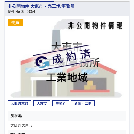
非公開物件 大東市・売工場/事務所
物件No.35-0054
売買
大阪府東部
大東市
事務所
倉庫・工場
所在地
大阪府大東市