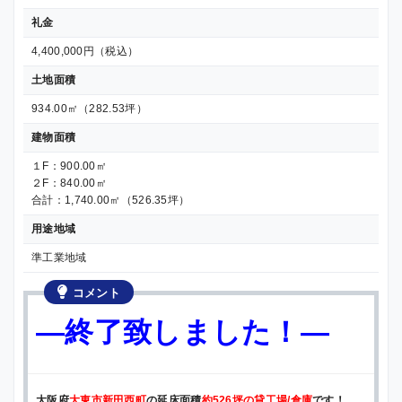
礼金
4,400,000円（税込）
土地面積
934.00㎡（282.53坪）
建物面積
１F：900.00㎡
２F：840.00㎡
合計：1,740.00㎡（526.35坪）
用途地域
準工業地域
コメント
—終了致しました！—
大阪府
大東市新田西町
の延床面積
約526坪の貸工場/倉庫
です！