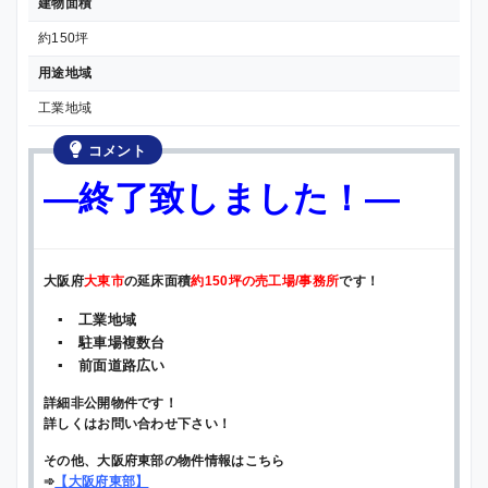
建物面積
約150坪
用途地域
工業地域
コメント
—終了致しました！—
大阪府
大東市
の延床面積
約150坪の売工場/事務所
です！
▪ 工業地域
▪ 駐車場複数台
▪ 前面道路広い
詳細非公開物件です！
詳しくはお問い合わせ下さい！
その他、大阪府東部の物件情報はこちら
➾
【
大阪府東部
】