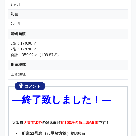
3ヶ月
礼金
2ヶ月
建物面積
1階：179.96㎡
2階：179.96㎡
合計：359.92㎡（108.87坪）
用途地域
工業地域
コメント
—終了致しました！—
大阪府
大東市氷野
の延床面積
約108坪の貸工場/倉庫
です！
▪ 府道21号線（八尾枚方線）約300ｍ