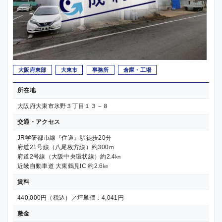
大阪府東部
大東市
事務所
倉庫・工場
所在地
大阪府大東市氷野３丁目１３－８
交通・アクセス
JR学研都市線『住道』駅徒歩20分
府道21号線（八尾枚方線）約300ｍ
府道2号線（大阪中央環状線）約2.4㎞
近畿自動車道 大東鶴見IC 約2.6㎞
賃料
440,000円（税込）／坪単価：4,041円
敷金