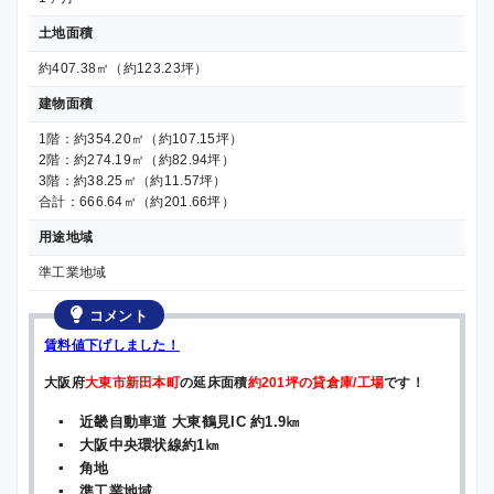
土地面積
約407.38㎡（約123.23坪）
建物面積
1階：約354.20㎡（約107.15坪）
2階：約274.19㎡（約82.94坪）
3階：約38.25㎡（約11.57坪）
合計：666.64㎡（約201.66坪）
用途地域
準工業地域
コメント
賃料値下げしました！
大阪府
大東市新田本町
の延床面積
約201坪の貸倉庫/工場
です！
▪ 近畿自動車道 大東鶴見IC 約1.9㎞
▪ 大阪中央環状線約1㎞
▪ 角地
▪ 準工業地域