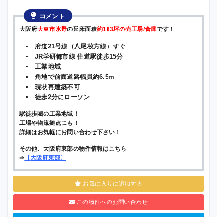
コメント
大阪府
大東市氷野
の延床面積
約183坪の売工場/倉庫
です！
▪ 府道21号線（八尾枚方線）すぐ
▪ JR学研都市線 住道駅徒歩15分
▪ 工業地域
▪ 角地で前面道路幅員約6.5m
▪ 現状再建築不可
▪ 徒歩2分にローソン
駅徒歩圏の工業地域！
工場や物流拠点にも！
詳細はお気軽にお問い合わせ下さい！
その他、大阪府東部の物件情報はこちら
➾
【
大阪府東部
】
お気に入りに追加する
この物件へのお問い合わせ