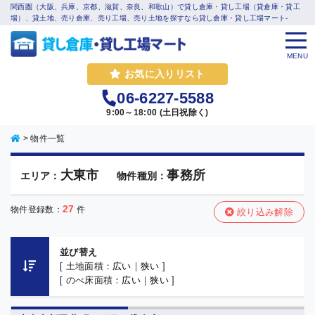
関西圏（大阪、兵庫、京都、滋賀、奈良、和歌山）で貸し倉庫・貸し工場（貸倉庫・貸工
場）、貸土地、売り倉庫、売り工場、売り土地を探すなら貸し倉庫・貸し工場マート-
MENU
お気に入りリスト
06-6227-5588
9:00～18:00 (土日祝除く)
>
物件一覧
大東市
事務所
エリア：
物件種別：
27
物件登録数：
件
絞り込み解除
並び替え
[ 土地面積：
広い
｜
狭い
]
[ のべ床面積：
広い
｜
狭い
]