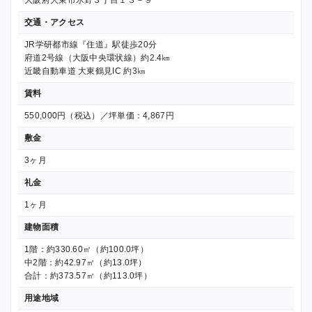
大阪府大東市氷野３丁目１３－９
交通・アクセス
JR学研都市線『住道』駅徒歩20分
府道2号線（大阪中央環状線）約2.4㎞
近畿自動車道 大東鶴見IC 約3㎞
賃料
550,000円（税込）／坪単価：4,867円
敷金
3ヶ月
礼金
1ヶ月
建物面積
1階：約330.60㎡（約100.0坪）
中2階：約42.97㎡（約13.0坪）
合計：約373.57㎡（約113.0坪）
用途地域