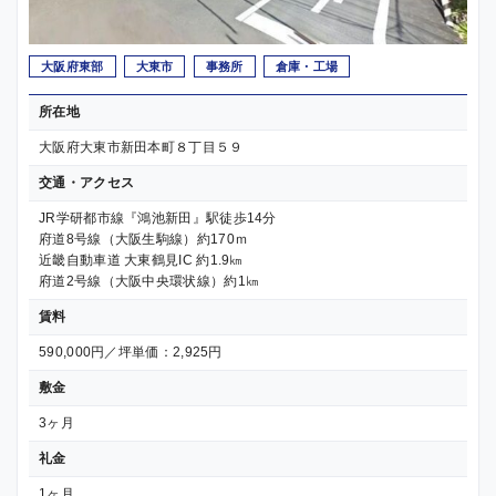
大阪府東部
大東市
事務所
倉庫・工場
所在地
大阪府大東市新田本町８丁目５９
交通・アクセス
JR学研都市線『鴻池新田』駅徒歩14分
府道8号線（大阪生駒線）約170ｍ
近畿自動車道 大東鶴見IC 約1.9㎞
府道2号線（大阪中央環状線）約1㎞
賃料
590,000円／坪単価：2,925円
敷金
3ヶ月
礼金
1ヶ月