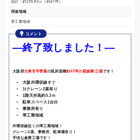
合計：約155.92㎡（約47坪）
用途地域
準工業地域
コメント
—終了致しました！—
大阪府
大東市平野屋
の延床面積
約47坪の貸倉庫/工場
です！
▪ 大阪外環状線すぐ
▪ 1tクレーン2基有り
▪ 1階天井高約5.3ｍ
▪ 駐車スペース1台分
▪ 事務所有り
▪ 準工業地域
外環状線近くの準工業地域！
クレーン2基、事務所、駐車場有り！
手頃な倉庫工場です！