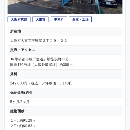
大阪府東部
大東市
事務所
倉庫・工場
所在地
大阪府大東市平野屋２丁目９－２２
交通・アクセス
JR学研都市線『住道』駅徒歩約23分
国道170号線（大阪外環状線）約300ｍ
賃料
242,000円（税込）／坪単価：5,148円
保証金/解約引
5ヶ月/2ヶ月
建物面積
１F：約95.29㎡
２F：約60.63㎡