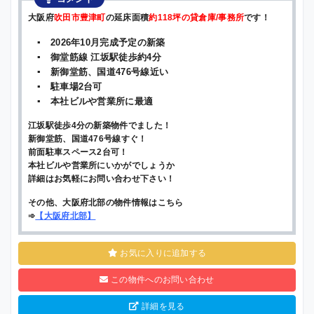
大阪府
吹田市豊津町
の延床面積
約118坪の貸倉庫/事務所
です！
▪ 2026年10月完成予定の新築
▪ 御堂筋線 江坂駅徒歩約4分
▪ 新御堂筋、国道476号線近い
▪ 駐車場2台可
▪ 本社ビルや営業所に最適
江坂駅徒歩4分の新築物件でました！
新御堂筋、国道476号線すぐ！
前面駐車スペース2台可！
本社ビルや営業所にいかがでしょうか
詳細はお気軽にお問い合わせ下さい！
その他、大阪府北部の物件情報はこちら
➾
【
大阪府北部
】
お気に入りに追加する
この物件へのお問い合わせ
詳細を見る