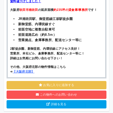
賃料値下げしました！
大阪府
吹田市南吹田
の延床面積
約235坪の貸倉庫/事務所
です！
▪ JR南吹田駅、御堂筋線江坂駅徒歩圏
▪ 新御堂筋、内環状線すぐ
▪ 前面空地に複数台駐車可
▪ 前面道路広め（約8.5ｍ）
▪ 営業拠点、倉庫事務所、配送センター等に
2駅徒歩圏、新御堂筋、内環状線にアクセス良好！
営業所、本社ビル、倉庫事務所、配送センター等に！
詳細はお気軽にお問い合わせ下さい！
その他、大阪府北部の物件情報はこちら
➾
【
大阪府北部
】
お気に入りに追加する
この物件へのお問い合わせ
詳細を見る