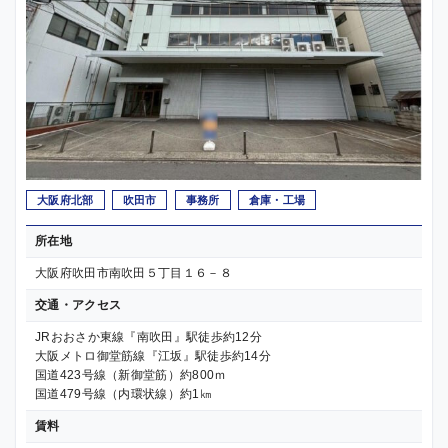
大阪府北部
吹田市
事務所
倉庫・工場
所在地
大阪府吹田市南吹田５丁目１６－８
交通・アクセス
JRおおさか東線『南吹田』駅徒歩約12分
大阪メトロ御堂筋線『江坂』駅徒歩約14分
国道423号線（新御堂筋）約800ｍ
国道479号線（内環状線）約1㎞
賃料