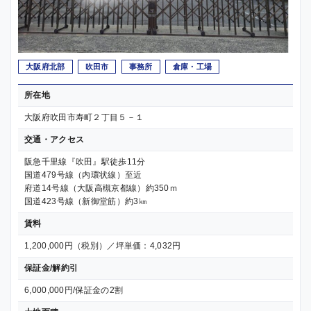
大阪府北部
吹田市
事務所
倉庫・工場
所在地
大阪府吹田市寿町２丁目５－１
交通・アクセス
阪急千里線『吹田』駅徒歩11分
国道479号線（内環状線）至近
府道14号線（大阪高槻京都線）約350ｍ
国道423号線（新御堂筋）約3㎞
賃料
1,200,000円（税別）／坪単価：4,032円
保証金/解約引
6,000,000円/保証金の2割