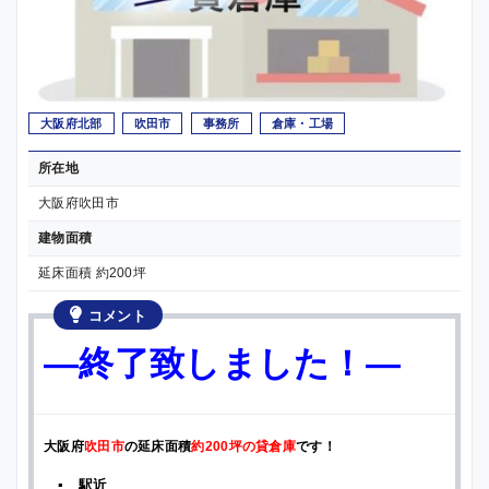
大阪府北部
吹田市
事務所
倉庫・工場
所在地
大阪府吹田市
建物面積
延床面積 約200坪
コメント
—終了致しました！—
大阪府
吹田市
の延床面積
約200坪の貸倉庫
です！
▪ 駅近