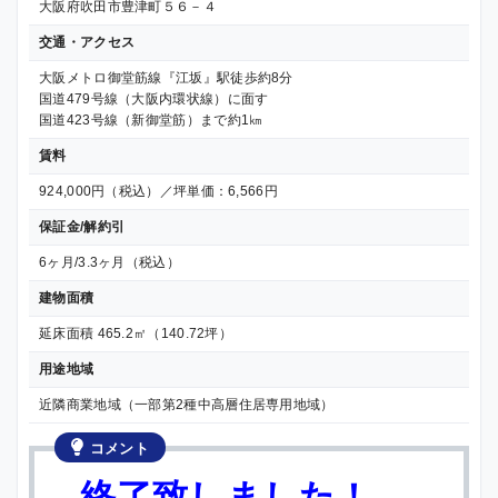
大阪府吹田市豊津町５６－４
交通・アクセス
大阪メトロ御堂筋線『江坂』駅徒歩約8分
国道479号線（大阪内環状線）に面す
国道423号線（新御堂筋）まで約1㎞
賃料
924,000円（税込）／坪単価：6,566円
保証金/解約引
6ヶ月/3.3ヶ月（税込）
建物面積
延床面積 465.2㎡（140.72坪）
用途地域
近隣商業地域（一部第2種中高層住居専用地域）
コメント
—終了致しました！—