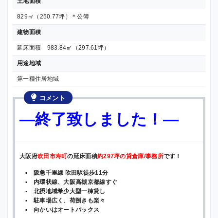
土地面積
829㎡（250.77坪）＊公簿
建物面積
延床面積 983.84㎡（297.61坪）
用途地域
第一種住居地域
コメント
—終了致しました！—
大阪府
吹田市寿町
の延床面積
約297坪の貸倉庫/事務所
です！
▪ 阪急千里線 吹田駅徒歩11分
▪ 内環状線、大阪高槻京都線すぐ
▪ 北摂地域希少大型一棟貸し
▪ 駐車場広く、荷捌きも楽々
▪ 向かいはオートバックス