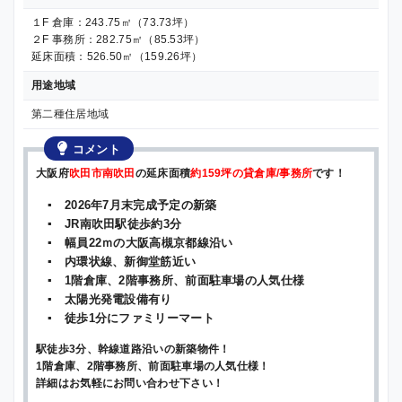
１F 倉庫：243.75㎡（73.73坪）
２F 事務所：282.75㎡（85.53坪）
延床面積：526.50㎡（159.26坪）
用途地域
第二種住居地域
コメント
大阪府
吹田市南吹田
の延床面積
約159坪の貸倉庫/事務所
です！
▪ 2026年7月末完成予定の新築
▪ JR南吹田駅徒歩約3分
▪ 幅員22ｍの大阪高槻京都線沿い
▪ 内環状線、新御堂筋近い
▪ 1階倉庫、2階事務所、前面駐車場の人気仕様
▪ 太陽光発電設備有り
▪ 徒歩1分にファミリーマート
駅徒歩3分、幹線道路沿いの新築物件！
1階倉庫、2階事務所、前面駐車場の人気仕様！
詳細はお気軽にお問い合わせ下さい！