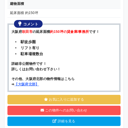
建物面積
延床面積 約150坪
コメント
大阪府
吹田市
の延床面積
約150坪の貸倉庫/事務所
です！
▪ 駅徒歩圏
▪ リフト有り
▪ 駐車場複数台
詳細非公開物件です！
詳しくはお問い合わせ下さい！
その他、大阪府北部の物件情報はこちら
➾
【
大阪府北部
】
お気に入りに追加する
この物件へのお問い合わせ
詳細を見る