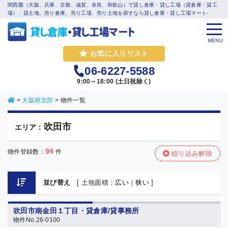
関西圏（大阪、兵庫、京都、滋賀、奈良、和歌山）で貸し倉庫・貸し工場（貸倉庫・貸工
場）、貸土地、売り倉庫、売り工場、売り土地を探すなら貸し倉庫・貸し工場マート-
MENU
お気に入りリスト
06-6227-5588
9:00～18:00 (土日祝除く)
>
大阪府北部
>
物件一覧
吹田市
エリア：
94
物件登録数：
件
絞り込み解除
並び替え
[ 土地面積：
広い
｜
狭い
]
吹田市南金田１丁目・貸倉庫/貸事務所
物件No.26-0100