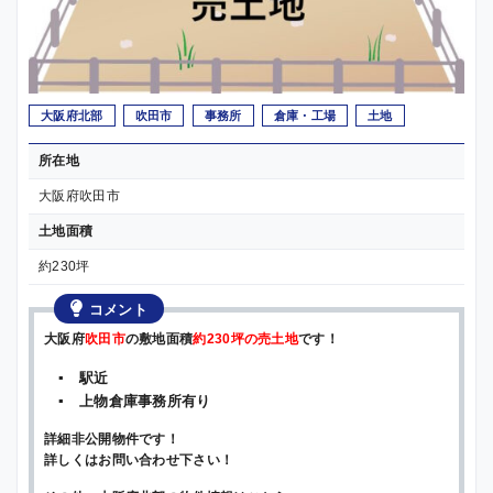
大阪府北部
吹田市
事務所
倉庫・工場
土地
所在地
大阪府吹田市
土地面積
約230坪
コメント
大阪府
吹田市
の敷地面積
約230坪の売土地
です！
▪ 駅近
▪ 上物倉庫事務所有り
詳細非公開物件です！
詳しくはお問い合わせ下さい！