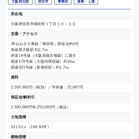
大阪府北部
吹田市
事務所
倉庫・工場
所在地
大阪府吹田市南吹田１丁目１０－１０
交通・アクセス
JRおおさか東線『南吹田』駅徒歩約3分
各線新大阪駅 約2.7㎞
府道14号線（大阪高槻京都線）に面す
国道479号線（大阪内環状線）約1k㎞
国道423号線（新御堂筋）約1.7㎞
賃料
2,500,000円（税別）／坪単価：15,697円
保証金/解約引
2,500,000円/8,250,000円（税込）
土地面積
532.01㎡（160.93坪）
建物面積