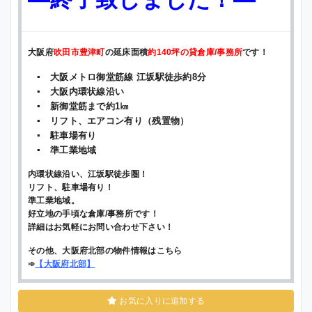
大阪府
吹田市豊津町
の延床面積
約140坪の貸倉庫/事務所
です！
▪ 大阪メトロ御堂筋線 江坂駅徒歩約8分
▪ 大阪内環状線沿い
▪ 新御堂筋まで約1㎞
▪ リフト、エアコン有り（残置物）
▪ 駐車場有り
▪ 準工業地域
内環状線沿い、江坂駅徒歩圏！
リフト、駐車場有り！
準工業地域。
好立地の手頃な倉庫/事務所です！
詳細はお気軽にお問い合わせ下さい！
その他、大阪府北部の物件情報はこちら
➾
【
大阪府北部
】
お気に入りに追加する