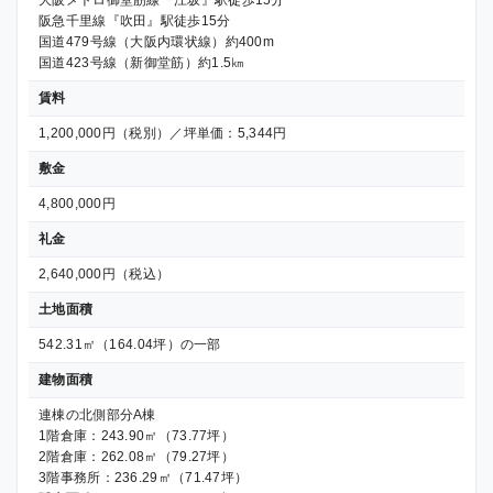
大阪メトロ御堂筋線『江坂』駅徒歩15分
阪急千里線『吹田』駅徒歩15分
国道479号線（大阪内環状線）約400m
国道423号線（新御堂筋）約1.5㎞
賃料
1,200,000円（税別）／坪単価：5,344円
敷金
4,800,000円
礼金
2,640,000円（税込）
土地面積
542.31㎡（164.04坪）の一部
建物面積
連棟の北側部分A棟
1階倉庫：243.90㎡（73.77坪）
2階倉庫：262.08㎡（79.27坪）
3階事務所：236.29㎡（71.47坪）