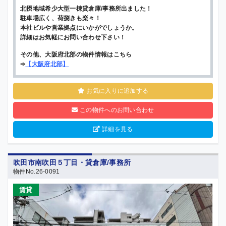
北摂地域希少大型一棟貸倉庫/事務所出ました！
駐車場広く、荷捌きも楽々！
本社ビルや営業拠点にいかがでしょうか。
詳細はお気軽にお問い合わせ下さい！
その他、大阪府北部の物件情報はこちら
➾
【
大阪府北部
】
お気に入りに追加する
この物件へのお問い合わせ
詳細を見る
吹田市南吹田５丁目・貸倉庫/事務所
物件No.26-0091
賃貸