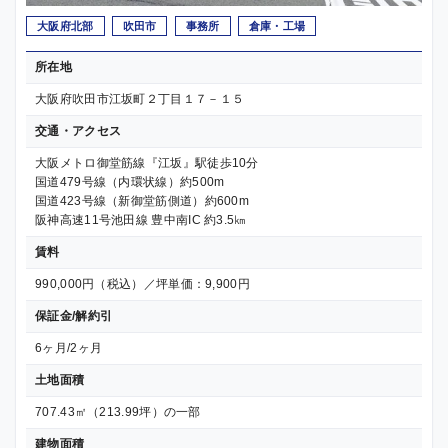
大阪府北部
吹田市
事務所
倉庫・工場
所在地
大阪府吹田市江坂町２丁目１７－１５
交通・アクセス
大阪メトロ御堂筋線『江坂』駅徒歩10分
国道479号線（内環状線）約500m
国道423号線（新御堂筋側道）約600m
阪神高速11号池田線 豊中南IC 約3.5㎞
賃料
990,000円（税込）／坪単価：9,900円
保証金/解約引
6ヶ月/2ヶ月
土地面積
707.43㎡（213.99坪）の一部
建物面積