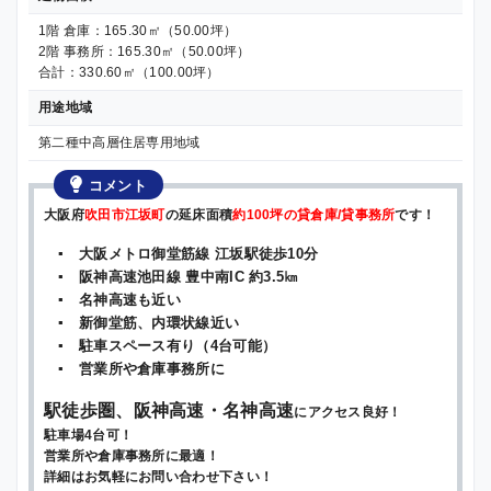
1階 倉庫：165.30㎡（50.00坪）
2階 事務所：165.30㎡（50.00坪）
合計：330.60㎡（100.00坪）
用途地域
第二種中高層住居専用地域
コメント
大阪府
吹田市江坂町
の延床面積
約100坪の貸倉庫/貸事務所
です！
▪ 大阪メトロ御堂筋線 江坂駅徒歩10分
▪ 阪神高速池田線 豊中南IC 約3.5㎞
▪ 名神高速も近い
▪ 新御堂筋、内環状線近い
▪ 駐車スペース有り（4台可能）
▪ 営業所や倉庫事務所に
駅徒歩圏、阪神高速・名神高速
にアクセス良好！
駐車場4台可！
営業所や倉庫事務所に最適！
詳細はお気軽にお問い合わせ下さい！