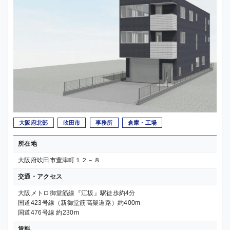
大阪府北部
吹田市
事務所
倉庫・工場
所在地
大阪府吹田市豊津町１２－８
交通・アクセス
大阪メトロ御堂筋線『江坂』駅徒歩約4分
国道423号線（新御堂筋高架道路）約400m
国道476号線 約230m
賃料