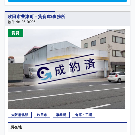
吹田市豊津町・貸倉庫/事務所
物件No.26-0095
賃貸
大阪府北部
吹田市
事務所
倉庫・工場
所在地