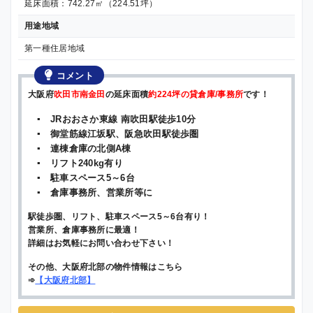
延床面積：742.27㎡（224.51坪）
用途地域
第一種住居地域
コメント
大阪府
吹田市南金田
の延床面積
約224坪の貸倉庫/事務所
です！
▪ JRおおさか東線 南吹田駅徒歩10分
▪ 御堂筋線江坂駅、阪急吹田駅徒歩圏
▪ 連棟倉庫の北側A棟
▪ リフト240kg有り
▪ 駐車スペース5～6台
▪ 倉庫事務所、営業所等に
駅徒歩圏、リフト、駐車スペース5～6台有り！
営業所、倉庫事務所に最適！
詳細はお気軽にお問い合わせ下さい！
その他、大阪府北部の物件情報はこちら
➾
【
大阪府北部
】