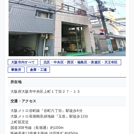
大阪市内すべて
北区・中央区・西区・福島区・浪速区・天王寺区
事務所
倉庫・工場
所在地
大阪府大阪市中央区上町１丁目２７－１３
交通・アクセス
大阪メトロ谷町線『谷町六丁目』駅徒歩4分
大阪メトロ長堀鶴見緑地線『玉造』駅徒歩12分
上町筋至近
国道308号線（長堀通）約100m
阪神高速13号東大阪線 法円坂IC 約650m