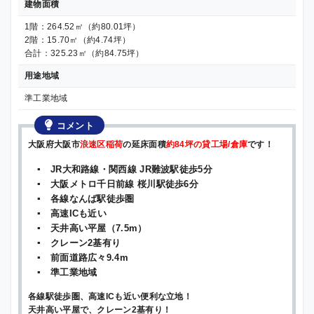
建物面積
1階：264.52㎡（約80.01坪）
2階：15.70㎡（約4.74坪）
合計：325.23㎡（約84.75坪）
用途地域
準工業地域
コメント
大阪府大阪市
浪速区稲荷
の延床面積
約84坪の貸工場/倉庫
です！
▪ JR大和路線・関西線 JR難波駅徒歩5分
▪ 大阪メトロ千日前線 桜川駅徒歩6分
▪ 各線なんば駅徒歩圏
▪ 高速ICも近い
▪ 天井高い平屋（7.5m）
▪ クレーン2基有り
▪ 前面道路広々9.4m
▪ 準工業地域
各線駅徒歩圏、高速ICも近い便利な立地！
天井高い平屋で、クレーン2基有り！