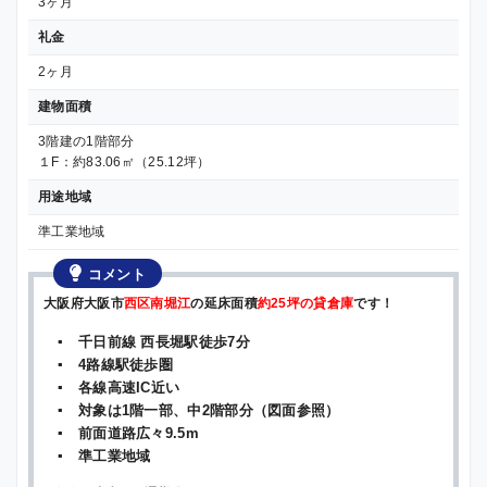
3ヶ月
礼金
2ヶ月
建物面積
3階建の1階部分
１F：約83.06㎡（25.12坪）
用途地域
準工業地域
コメント
大阪府大阪市
西区南堀江
の延床面積
約25坪の貸倉庫
です！
▪ 千日前線 西長堀駅徒歩7分
▪ 4路線駅徒歩圏
▪ 各線高速IC近い
▪ 対象は1階一部、中2階部分（図面参照）
▪ 前面道路広々9.5m
▪ 準工業地域