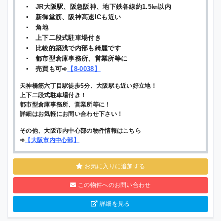
▪ JR大阪駅、阪急阪神、地下鉄各線約1.5㎞以内
▪ 新御堂筋、阪神高速ICも近い
▪ 角地
▪ 上下二段式駐車場付き
▪ 比較的築浅で内部も綺麗です
▪ 都市型倉庫事務所、営業所等に
▪ 売買も可➾
【
8-0038
】
天神橋筋六丁目駅徒歩5分、大阪駅も近い好立地！
上下二段式駐車場付き！
都市型倉庫事務所、営業所等に！
詳細はお気軽にお問い合わせ下さい！
その他、大阪市内中心部の物件情報はこちら
➾
【
大阪市内中心部
】
お気に入りに追加する
この物件へのお問い合わせ
詳細を見る