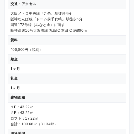
交通・アクセス
大阪メトロ中央線『九条』駅徒歩4分
阪神なんば線『ドーム前千代崎』駅徒歩5分
国道172号線（みなと通）に面す
阪神高速16号大阪港線 九条IC 本田IC 約800ｍ
賃料
400,000円（税別）
敷金
1ヶ月
礼金
1ヶ月
建物面積
１F：43.22㎡
２F：43.22㎡
ロフト：17.22㎡
合計：103.66㎡（31.34坪）
用途地域