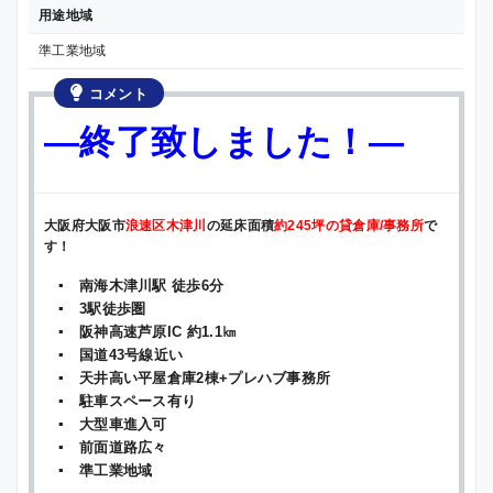
用途地域
準工業地域
コメント
—終了致しました！—
大阪府大阪市
浪速区木津川
の延床面積
約245坪の貸倉庫/事務所
で
す！
▪ 南海木津川駅 徒歩6分
▪ 3駅徒歩圏
▪ 阪神高速芦原IC 約1.1㎞
▪ 国道43号線近い
▪ 天井高い平屋倉庫2棟+プレハブ事務所
▪ 駐車スペース有り
▪ 大型車進入可
▪ 前面道路広々
▪ 準工業地域