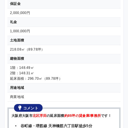
保証金
2,000,000円
礼金
1,000,000円
土地面積
218.08㎡（89.78坪）
建物面積
1階：148.49㎡
2階：148.31㎡
延床面積：296.70㎡（89.78坪）
用途地域
商業地域
コメント
大阪府大阪市
北区浮田
の延床面積
約89坪の貸倉庫/事務所
です！
▪ 谷町線・堺筋線 天神橋筋六丁目駅徒歩5分