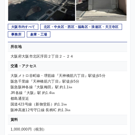
大阪市内すべて
北区・中央区・西区・福島区・浪速区・天王寺区
事務所
倉庫・工場
所在地
大阪府大阪市北区浮田２丁目２－２４
交通・アクセス
大阪メトロ谷町線・堺筋線『天神橋筋六丁目』駅徒歩5分
阪急千里線『天神橋筋六丁目』駅徒歩5分
阪急阪神各線『大阪梅田』駅 約1.1㎞
JR各線『大阪』駅 約1.4㎞
都島通至近
国道423号線（新御堂筋）約1.1㎞
阪神高速12号守口線 長柄IC 約1.3㎞
賃料
1,000,000円（税別）