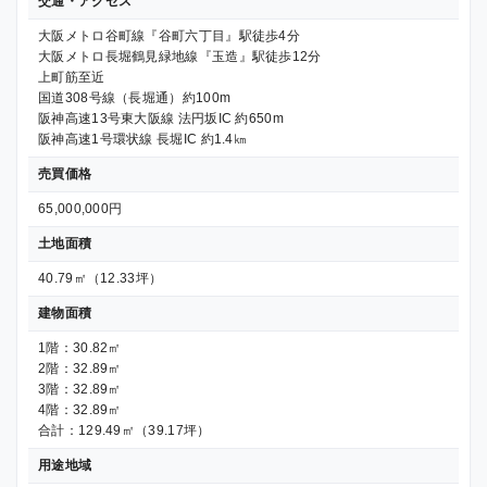
交通・アクセス
大阪メトロ谷町線『谷町六丁目』駅徒歩4分
大阪メトロ長堀鶴見緑地線『玉造』駅徒歩12分
上町筋至近
国道308号線（長堀通）約100m
阪神高速13号東大阪線 法円坂IC 約650m
阪神高速1号環状線 長堀IC 約1.4㎞
売買価格
65,000,000円
土地面積
40.79㎡（12.33坪）
建物面積
1階：30.82㎡
2階：32.89㎡
3階：32.89㎡
4階：32.89㎡
合計：129.49㎡（39.17坪）
用途地域