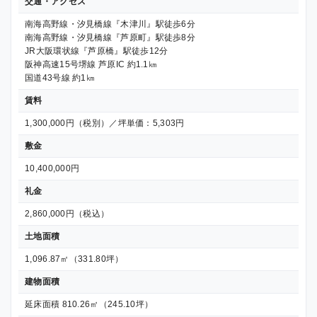
交通・アクセス
南海高野線・汐見橋線『木津川』駅徒歩6分
南海高野線・汐見橋線『芦原町』駅徒歩8分
JR大阪環状線『芦原橋』駅徒歩12分
阪神高速15号堺線 芦原IC 約1.1㎞
国道43号線 約1㎞
賃料
1,300,000円（税別）／坪単価：5,303円
敷金
10,400,000円
礼金
2,860,000円（税込）
土地面積
1,096.87㎡（331.80坪）
建物面積
延床面積 810.26㎡（245.10坪）