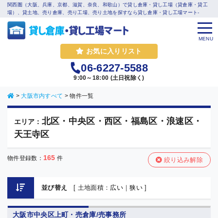
関西圏（大阪、兵庫、京都、滋賀、奈良、和歌山）で貸し倉庫・貸し工場（貸倉庫・貸工
場）、貸土地、売り倉庫、売り工場、売り土地を探すなら貸し倉庫・貸し工場マート-
MENU
お気に入りリスト
06-6227-5588
9:00～18:00 (土日祝除く)
>
大阪市内すべて
>
物件一覧
北区・中央区・西区・福島区・浪速区・
エリア：
天王寺区
165
物件登録数：
件
絞り込み解除
並び替え
[ 土地面積：
広い
｜
狭い
]
大阪市中央区上町・売倉庫/売事務所