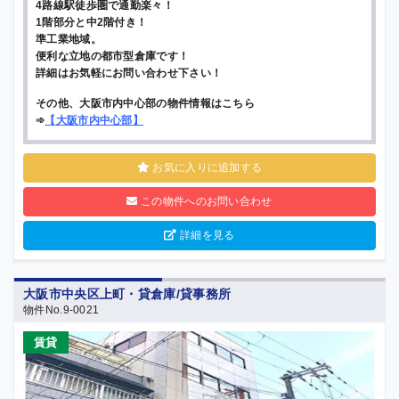
4路線駅徒歩圏で通勤楽々！
1階部分と中2階付き！
準工業地域。
便利な立地の都市型倉庫です！
詳細はお気軽にお問い合わせ下さい！
その他、大阪市内中心部の物件情報はこちら
➾
【
大阪市内中心部
】
お気に入りに追加する
この物件へのお問い合わせ
詳細を見る
大阪市中央区上町・貸倉庫/貸事務所
物件No.9-0021
賃貸