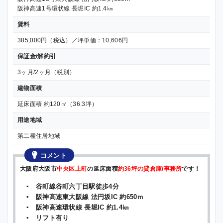
阪神高速1号環状線 長堀IC 約1.4㎞
賃料
385,000円（税込）／坪単価：10,606円
保証金/解約引
3ヶ月/2ヶ月（税別）
建物面積
延床面積 約120㎡（36.3坪）
用途地域
第二種住居地域
コメント
大阪府大阪市
中央区上町
の延床面積
約36坪の貸倉庫/事務所
です！
▪ 谷町線谷町六丁目駅徒歩4分
▪ 阪神高速東大阪線 法円坂IC 約650m
▪ 阪神高速環状線 長堀IC 約1.4㎞
▪ リフト有り