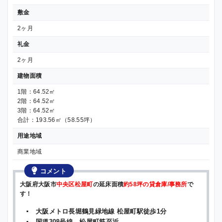
敷金
2ヶ月
礼金
2ヶ月
建物面積
1階：64.52㎡
2階：64.52㎡
3階：64.52㎡
合計：193.56㎡（58.55坪）
用途地域
商業地域
コメント
大阪府大阪市
中央区松屋町
の延床面積
約58坪の貸倉庫/事務所
で
す！
▪ 大阪メトロ長堀鶴見緑地線 松屋町駅徒歩1分
▪ 国道308号線、松屋町筋至近