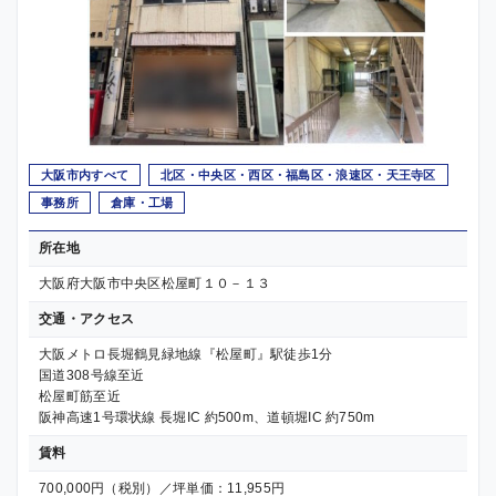
大阪市内すべて
北区・中央区・西区・福島区・浪速区・天王寺区
事務所
倉庫・工場
所在地
大阪府大阪市中央区松屋町１０－１３
交通・アクセス
大阪メトロ長堀鶴見緑地線『松屋町』駅徒歩1分
国道308号線至近
松屋町筋至近
阪神高速1号環状線 長堀IC 約500m、道頓堀IC 約750m
賃料
700,000円（税別）／坪単価：11,955円