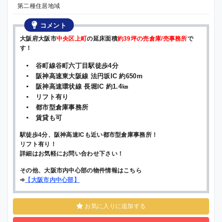
第二種住居地域
コメント
大阪府大阪市
中央区上町
の延床面積
約39坪の売倉庫/売事務所
で
す！
▪ 谷町線谷町六丁目駅徒歩4分
▪ 阪神高速東大阪線 法円坂IC 約650m
▪ 阪神高速環状線 長堀IC 約1.4㎞
▪ リフト有り
▪ 都市型倉庫事務所
▪ 賃貸も可
駅徒歩4分、阪神高速ICも近い都市型倉庫事務所！
リフト有り！
詳細はお気軽にお問い合わせ下さい！
その他、大阪市内中心部の物件情報はこちら
➾
【
大阪市内中心部
】
お気に入りに追加する