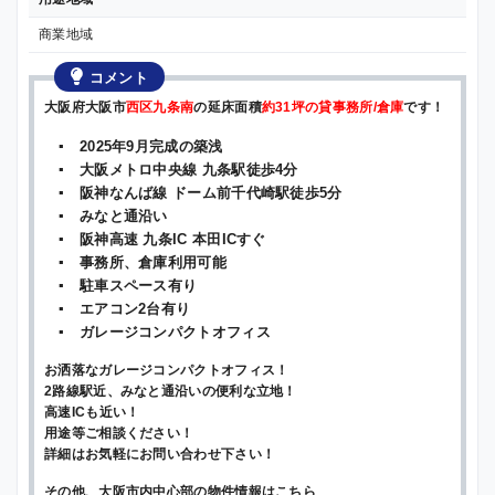
商業地域
コメント
大阪府大阪市
西区九条南
の延床面積
約31坪の貸事務所/倉庫
です！
▪ 2025年9月完成の築浅
▪ 大阪メトロ中央線 九条駅徒歩4分
▪ 阪神なんば線 ドーム前千代崎駅徒歩5分
▪ みなと通沿い
▪ 阪神高速 九条IC 本田ICすぐ
▪ 事務所、倉庫利用可能
▪ 駐車スペース有り
▪ エアコン2台有り
▪ ガレージコンパクトオフィス
お洒落なガレージコンパクトオフィス！
2路線駅近、みなと通沿いの便利な立地！
高速ICも近い！
用途等ご相談ください！
詳細はお気軽にお問い合わせ下さい！
その他、大阪市内中心部の物件情報はこちら