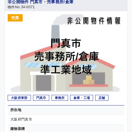
非公開物件 門真市・売事務所/倉庫
物件No.34-0071
売買
大阪府東部
門真市
事務所
倉庫・工場
店舗
所在地
大阪府門真市
建物面積