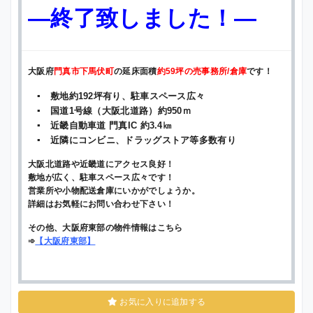
—終了致しました！—
大阪府
門真市下馬伏町
の延床面積
約59坪の売事務所/倉庫
です！
▪ 敷地約192坪有り、駐車スペース広々
▪ 国道1号線（大阪北道路）約950ｍ
▪ 近畿自動車道 門真IC 約3.4㎞
▪ 近隣にコンビニ、ドラッグストア等多数有り
大阪北道路や近畿道にアクセス良好！
敷地が広く、駐車スペース広々です！
営業所や小物配送倉庫にいかがでしょうか。
詳細はお気軽にお問い合わせ下さい！
その他、大阪府東部の物件情報はこちら
➾
【
大阪府東部
】
お気に入りに追加する