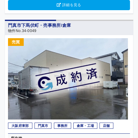
詳細を見る
門真市下馬伏町・売事務所/倉庫
物件No.34-0049
売買
大阪府東部
門真市
事務所
倉庫・工場
店舗