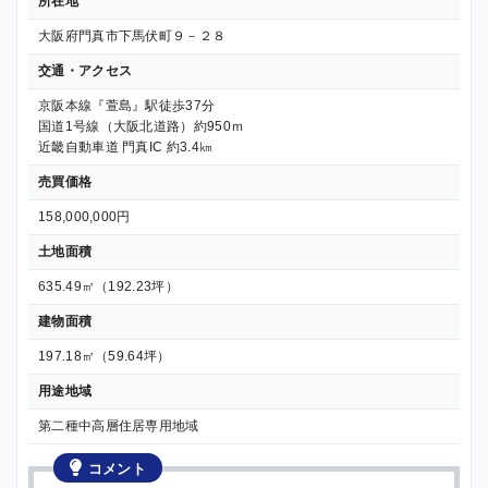
所在地
大阪府門真市下馬伏町９－２８
交通・アクセス
京阪本線『萱島』駅徒歩37分
国道1号線（大阪北道路）約950ｍ
近畿自動車道 門真IC 約3.4㎞
売買価格
158,000,000円
土地面積
635.49㎡（192.23坪）
建物面積
197.18㎡（59.64坪）
用途地域
第二種中高層住居専用地域
コメント