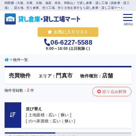
関西圏（大阪、兵庫、京都、滋賀、奈良、和歌山）で貸し倉庫・貸し工場（貸倉庫・貸工
場）、貸土地、売り倉庫、売り工場、売り土地を探すなら貸し倉庫・貸し工場マート-
MENU
お気に入りリスト
06-6227-5588
9:00～18:00 (土日祝除く)
>
物件一覧
売買物件
門真市
店舗
エリア：
物件種別：
2
物件登録数：
件
絞り込み解除
並び替え
[ 土地面積：
広い
｜
狭い
]
[ のべ床面積：
広い
｜
狭い
]