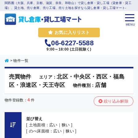
関西圏（大阪、兵庫、京都、滋賀、奈良、和歌山）で貸し倉庫・貸し工場（貸倉庫・貸工
場）、貸土地、売り倉庫、売り工場、売り土地を探すなら貸し倉庫・貸し工場マート-
MENU
お気に入りリスト
06-6227-5588
9:00～18:00 (土日祝除く)
>
物件一覧
売買物件
北区・中央区・西区・福島
エリア：
区・浪速区・天王寺区
店舗
物件種別：
4
物件登録数：
件
絞り込み解除
並び替え
[ 土地面積：
広い
｜
狭い
]
[ のべ床面積：
広い
｜
狭い
]