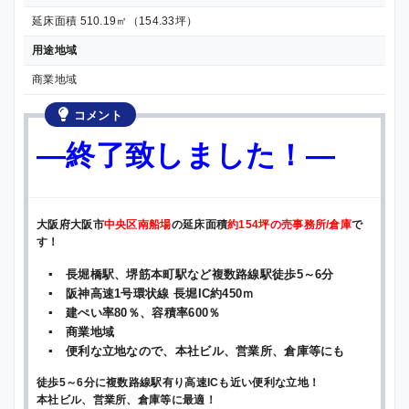
延床面積 510.19㎡（154.33坪）
用途地域
商業地域
コメント
—終了致しました！—
大阪府大阪市
中央区南船場
の延床面積
約154坪の売事務所/倉庫
で
す！
▪ 長堀橋駅、堺筋本町駅など複数路線駅徒歩5～6分
▪ 阪神高速1号環状線 長堀IC約450ｍ
▪ 建ぺい率80％、容積率600％
▪ 商業地域
▪ 便利な立地なので、本社ビル、営業所、倉庫等にも
徒歩5～6分に複数路線駅有り高速ICも近い便利な立地！
本社ビル、営業所、倉庫等に最適！