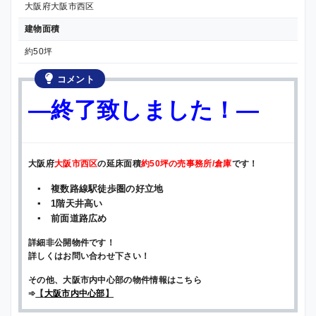
大阪府大阪市西区
建物面積
約50坪
コメント
—終了致しました！—
大阪府
大阪市西区
の延床面積
約50坪の売事務所/倉庫
です！
▪ 複数路線駅徒歩圏の好立地
▪ 1階天井高い
▪ 前面道路広め
詳細非公開物件です！
詳しくはお問い合わせ下さい！
その他、大阪市内中心部の物件情報はこちら
➾
【
大阪市内中心部
】