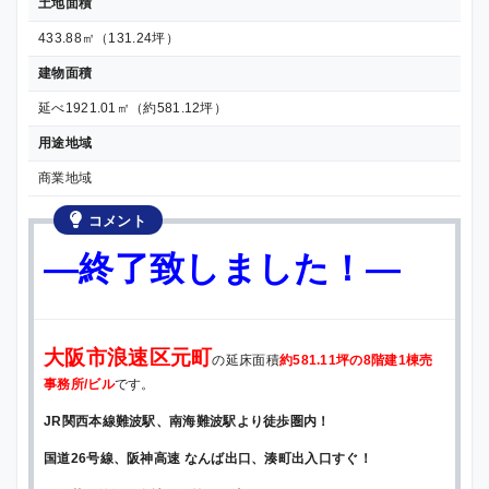
土地面積
433.88㎡（131.24坪）
建物面積
延べ1921.01㎡（約581.12坪）
用途地域
商業地域
コメント
—終了致しました！—
大阪市浪速区元町
の延床面積
約581.11坪の8階建1棟売
事務所/ビル
です。
JR関西本線難波駅、南海難波駅より徒歩圏内！
国道26号線、阪神高速 なんば出口、湊町出入口すぐ！