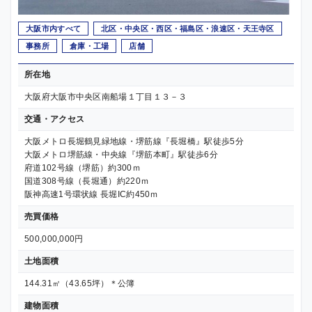
大阪市内すべて
北区・中央区・西区・福島区・浪速区・天王寺区
事務所
倉庫・工場
店舗
所在地
大阪府大阪市中央区南船場１丁目１３－３
交通・アクセス
大阪メトロ長堀鶴見緑地線・堺筋線『長堀橋』駅徒歩5分
大阪メトロ堺筋線・中央線『堺筋本町』駅徒歩6分
府道102号線（堺筋）約300ｍ
国道308号線（長堀通）約220ｍ
阪神高速1号環状線 長堀IC約450ｍ
売買価格
500,000,000円
土地面積
144.31㎡（43.65坪）＊公簿
建物面積