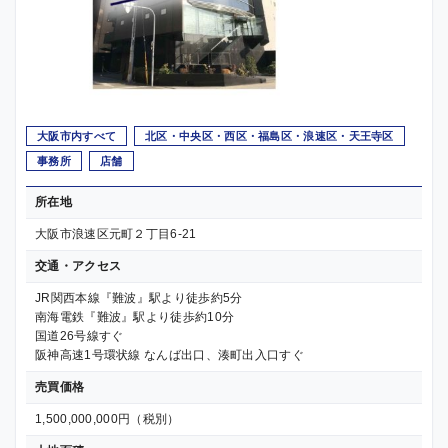
大阪市内すべて
北区・中央区・西区・福島区・浪速区・天王寺区
事務所
店舗
所在地
大阪市浪速区元町２丁目6-21
交通・アクセス
JR関西本線『難波』駅より徒歩約5分
南海電鉄『難波』駅より徒歩約10分
国道26号線すぐ
阪神高速1号環状線 なんば出口、湊町出入口すぐ
売買価格
1,500,000,000円（税別）