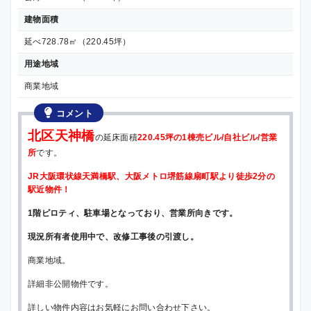
建物面積
延べ728.78㎡（220.45坪）
用途地域
商業地域
コメント
北区天神橋
の延床面積
220.45坪の1棟売ビル/自社ビル/営業
所
です。
JR大阪環状線天満橋駅、大阪メトロ堺筋線扇町駅より徒歩2分の
駅近物件！
1階ピロティ、駐車場となっており、営業所向きです。
現況所有者使用中で、改修工事後の引渡し。
商業地域。
詳細非公開物件です。
詳しい物件内容はお気軽にお問い合わせ下さい。