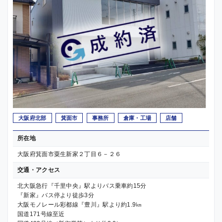
大阪府北部
箕面市
事務所
倉庫・工場
店舗
所在地
大阪府箕面市粟生新家２丁目６－２６
交通・アクセス
北大阪急行『千里中央』駅よりバス乗車約15分
『新家』バス停より徒歩3分
大阪モノレール彩都線『豊川』駅より約1.9㎞
国道171号線至近