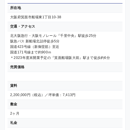
所在地
大阪府箕面市船場東1丁目10-38
交通・アクセス
北大阪急行・大阪モノレール『千里中央』駅徒歩25分
阪急バス 新船場北詰停徒歩5分
国道423号線（新御堂筋）至近
国道171号線まで約900ｍ
＊2023年度末開業予定の『箕面船場阪大前』駅まで徒歩約6分
売買価格
賃料
2,200,000円（税込）／坪単価：7,413円
敷金
2ヶ月
礼金