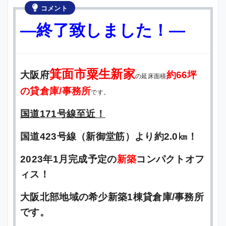
コメント
—終了致しました！—
箕面市粟生新家
大阪府
約66坪
の延床面積
の貸倉庫/事務所
です。
国道171号線至近！
国道423号線（新御堂筋）より約2.0㎞！
2023年1月完成予定の
新築
コンパクトオフ
ィス！
大阪北部地域の希少新築1棟貸倉庫/事務所
です。