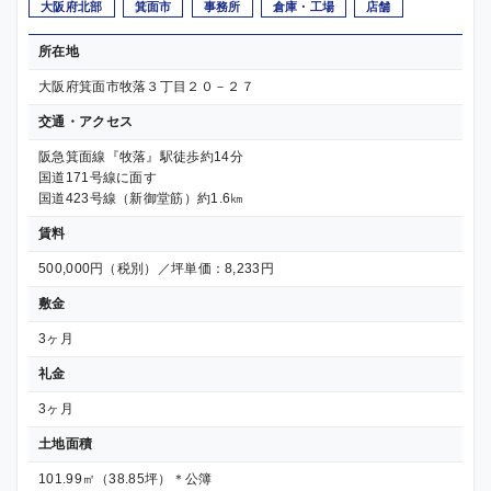
大阪府北部
箕面市
事務所
倉庫・工場
店舗
所在地
大阪府箕面市牧落３丁目２０－２７
交通・アクセス
阪急箕面線『牧落』駅徒歩約14分
国道171号線に面す
国道423号線（新御堂筋）約1.6㎞
賃料
500,000円（税別）／坪単価：8,233円
敷金
3ヶ月
礼金
3ヶ月
土地面積
101.99㎡（38.85坪）＊公簿