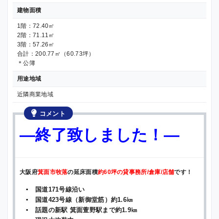
建物面積
1階：72.40㎡
2階：71.11㎡
3階：57.26㎡
合計：200.77㎡（60.73坪）
＊公簿
用途地域
近隣商業地域
コメント
—終了致しました！—
大阪府
箕面市牧落
の延床面積
約60坪の貸事務所/倉庫/店舗
です！
▪ 国道171号線沿い
▪ 国道423号線（新御堂筋）約1.6㎞
▪ 話題の新駅 箕面萱野駅まで約1.9㎞