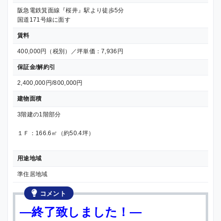
阪急電鉄箕面線『桜井』駅より徒歩5分
国道171号線に面す
賃料
400,000円（税別）／坪単価：7,936円
保証金/解約引
2,400,000円/800,000円
建物面積
3階建の1階部分
１Ｆ：166.6㎡（約50.4坪）
用途地域
準住居地域
コメント
—終了致しました！—