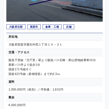
大阪府北部
箕面市
倉庫・工場
店舗
所在地
大阪府箕面市粟生外院１丁目１４－３１
交通・アクセス
阪急千里線『北千里』駅より阪急バス石橋・郡山団地線乗車10分
新家バス停より徒歩1分
国道171号線すぐ
国道423号線（新御堂筋）まで約2.3㎞
賃料
1,000,000円（税別）／坪単価：1,831円
敷金
6,000,000円