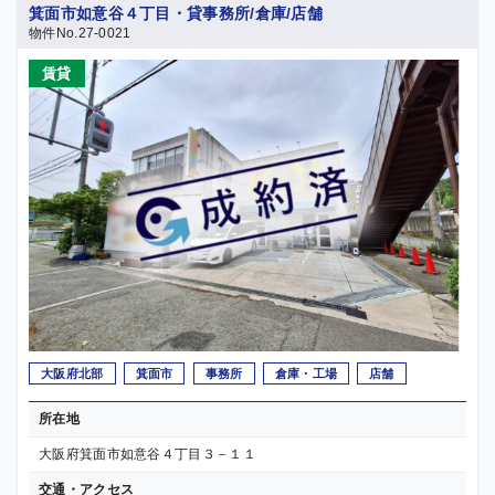
箕面市如意谷４丁目・貸事務所/倉庫/店舗
物件No.27-0021
賃貸
大阪府北部
箕面市
事務所
倉庫・工場
店舗
所在地
大阪府箕面市如意谷４丁目３－１１
交通・アクセス