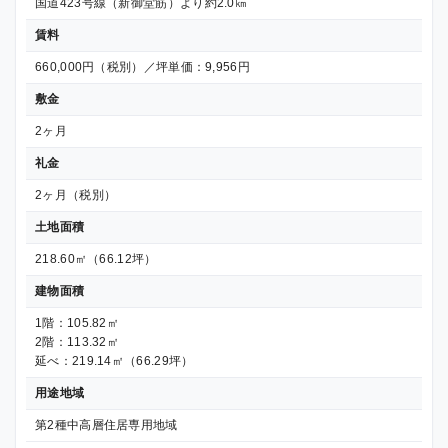
国道423号線（新御堂筋）より約2.0㎞
賃料
660,000円（税別）／坪単価：9,956円
敷金
2ヶ月
礼金
2ヶ月（税別）
土地面積
218.60㎡（66.12坪）
建物面積
1階：105.82㎡
2階：113.32㎡
延べ：219.14㎡（66.29坪）
用途地域
第2種中高層住居専用地域