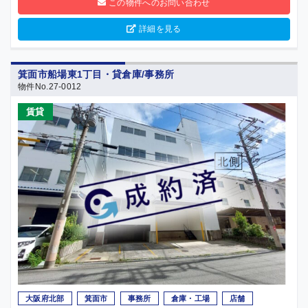
この物件へのお問い合わせ
詳細を見る
箕面市船場東1丁目・貸倉庫/事務所
物件No.27-0012
賃貸
大阪府北部
箕面市
事務所
倉庫・工場
店舗