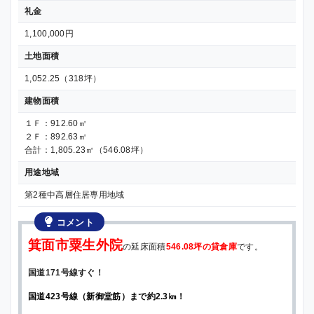
礼金
1,100,000円
土地面積
1,052.25（318坪）
建物面積
１Ｆ：912.60㎡
２Ｆ：892.63㎡
合計：1,805.23㎡（546.08坪）
用途地域
第2種中高層住居専用地域
コメント
箕面市粟生外院
の延床面積
546.08坪の貸倉庫
です。
国道171号線すぐ！
国道423号線（新御堂筋）まで約2.3㎞！