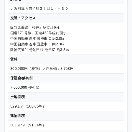
大阪府箕面市半町３丁目１４－３０
交通・アクセス
阪急箕面線『桜井』駅徒歩6分
国道171号線、国道423号線に面す
中国自動車道 中国池田IC 約2.8㎞
中国自動車道 中国豊中IC 約2.3㎞
阪神高速11号池田線 池田IC 約3.3㎞
賃料
800,000円（税別）／坪単価：8,758円
保証金/解約引
7,000,000円/相談
土地面積
529.1㎡（160.05坪）
建物面積
301.97㎡（91.34坪）