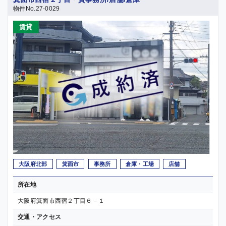
物件No.27-0029
賃貸
大阪府北部
箕面市
事務所
倉庫・工場
店舗
所在地
大阪府箕面市西宿２丁目６－１
交通・アクセス