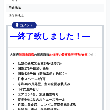
＊内寸
用途地域
準住居地域
コメント
—終了致しました！—
大阪府
箕面市西宿
の延床面積
約45坪の貸事務所/店舗/倉庫
です！
▪ 話題の新駅箕面萱野駅徒歩7分
▪ 国道171号線沿い角地
▪ 国道423号線（新御堂筋）約500ｍ
▪ 駐車スペース3台可
▪ 令和4年5月外壁、室内全面改装済み
▪ 3階に倉庫有り
▪ エアコン4台、別途物置有り
▪ 徒歩6分にみのおキューズモール
▪ 近隣に飲食店、コンビニ等商業施設多数
▪ 営業所、店舗、住設関連等に