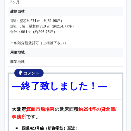
2ヶ月
建物面積
1階：壁芯約271㎡（約81.98坪）
2階、3階：壁芯約710㎡（約214.77坪）
合計：981㎡（約296.75坪）
＊各階分割賃貸可（ご相談下さい）
用途地域
商業地域
コメント
—終了致しました！—
大阪府
箕面市船場東
の延床面積
約294坪の貸倉庫/
事務所
です。
■ 国道423号線（新御堂筋）至近！