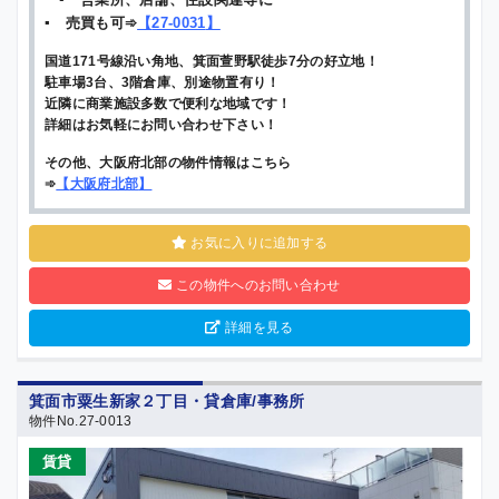
▪ 売買も可➾
【
27-0031
】
国道171号線沿い角地、箕面萱野駅徒歩7分の好立地！
駐車場3台、3階倉庫、別途物置有り！
近隣に商業施設多数で便利な地域です！
詳細はお気軽にお問い合わせ下さい！
その他、大阪府北部の物件情報はこちら
➾
【
大阪府北部
】
お気に入りに追加する
この物件へのお問い合わせ
詳細を見る
箕面市粟生新家２丁目・貸倉庫/事務所
物件No.27-0013
賃貸