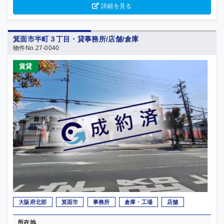
詳細を見る
箕面市半町３丁目・貸事務所/店舗/倉庫
物件No.27-0040
賃貸
大阪府北部
箕面市
事務所
倉庫・工場
店舗
所在地