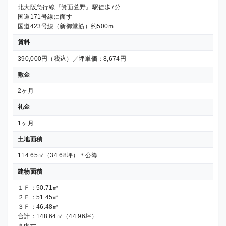
北大阪急行線『箕面萱野』駅徒歩7分
国道171号線に面す
国道423号線（新御堂筋）約500ｍ
賃料
390,000円（税込）／坪単価：8,674円
敷金
2ヶ月
礼金
1ヶ月
土地面積
114.65㎡（34.68坪）＊公簿
建物面積
１Ｆ：50.71㎡
２Ｆ：51.45㎡
３Ｆ：46.48㎡
合計：148.64㎡（44.96坪）