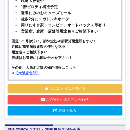
▪ 現況大改装中
▪ 1階ピロティ構造予定
▪ 近隣にみのおキューズモール
▪ 徒歩2分にメガドンキホーテ
▪ 周りにすき家、コンピニ、オートバックス等有り
▪ 営業所、倉庫、店舗等用途色々ご相談下さい！
国道171号線沿い、新御堂筋や新駅箕面萱野もすぐ！
近隣に商業施設多数の便利な立地！
用途色々ご相談下さい！
詳細はお気軽にお問い合わせ下さい！
その他、大阪府北部の物件情報はこちら
➾
【
大阪府北部
】
お気に入りに追加する
この物件へのお問い合わせ
詳細を見る
箕面市西宿２丁目・貸事務所/店舗/倉庫