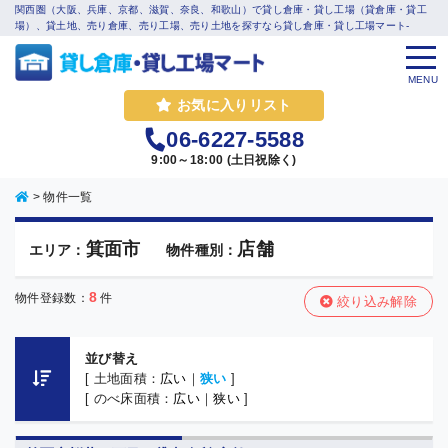
関西圏（大阪、兵庫、京都、滋賀、奈良、和歌山）で貸し倉庫・貸し工場（貸倉庫・貸工
場）、貸土地、売り倉庫、売り工場、売り土地を探すなら貸し倉庫・貸し工場マート-
MENU
お気に入りリスト
06-6227-5588
9:00～18:00 (土日祝除く)
>
物件一覧
箕面市
店舗
エリア：
物件種別：
8
物件登録数：
件
絞り込み解除
並び替え
[ 土地面積：
広い
｜
狭い
]
[ のべ床面積：
広い
｜
狭い
]