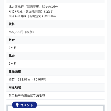
北大阪急行『箕面萱野』駅徒歩16分
府道9号線（箕面池田線）に面す
国道423号線（新御堂筋）約300ｍ
賃料
600,000円（税別）
敷金
2ヶ月
礼金
2ヶ月
建物面積
壁芯 231.67㎡（70.08坪）
用途地域
第二種中高層住居専用地域
コメント