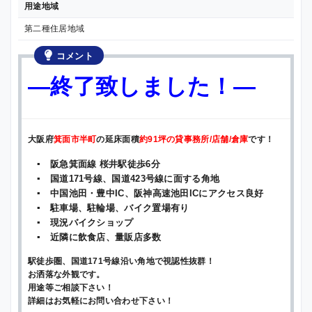
用途地域
第二種住居地域
コメント
—終了致しました！—
大阪府
箕面市半町
の延床面積
約91坪の貸事務所/店舗/倉庫
です！
▪ 阪急箕面線 桜井駅徒歩6分
▪ 国道171号線、国道423号線に面する角地
▪ 中国池田・豊中IC、阪神高速池田ICにアクセス良好
▪ 駐車場、駐輪場、バイク置場有り
▪ 現況バイクショップ
▪ 近隣に飲食店、量販店多数
駅徒歩圏、国道171号線沿い角地で視認性抜群！
お洒落な外観です。
用途等ご相談下さい！
詳細はお気軽にお問い合わせ下さい！