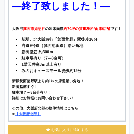
—終了致しました！—
大阪府
箕面市如意谷
の延床面積
約70坪の貸事務所/倉庫/店舗
です！
▪ 新駅、北大阪急行『箕面萱野』駅徒歩16分
▪ 府道9号線（箕面池田線）沿い角地
▪ 新御堂筋 約300ｍ
▪ 駐車場有り（7～8台可）
▪ 1階天井高3m以上有り
▪ みのおキューズモール徒歩約12分
新駅箕面萱野駅より約1㎞の府道沿い角地！
新御堂筋すぐ！
駐車場７～8台分有り！
詳細はお気軽にお問い合わせ下さい！
その他、大阪府北部の物件情報はこちら
➾
【
大阪府北部
】
お気に入りに追加する