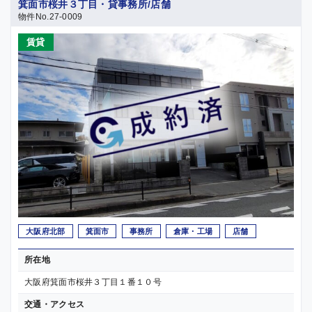
箕面市桜井３丁目・貸事務所/店舗
物件No.27-0009
賃貸
大阪府北部
箕面市
事務所
倉庫・工場
店舗
所在地
大阪府箕面市桜井３丁目１番１０号
交通・アクセス