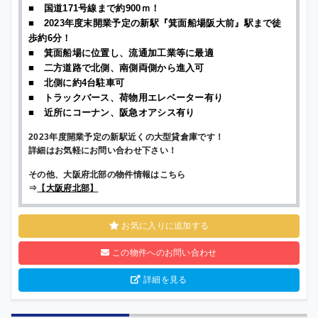
■ 国道171号線まで約900ｍ！
■ 2023年度末開業予定の新駅『箕面船場阪大前』駅まで徒
歩約6分！
■ 箕面船場に位置し、流通加工業等に最適
■ 二方道路で北側、南側両側から進入可
■ 北側に約4台駐車可
■ トラックバース、荷物用エレベーター有り
■ 近所にコーナン、阪急オアシス有り
2023年度開業予定の新駅近くの大型貸倉庫です！
詳細はお気軽にお問い合わせ下さい！
その他、大阪府北部の物件情報はこちら
⇒
【
大阪府北部
】
お気に入りに追加する
この物件へのお問い合わせ
詳細を見る