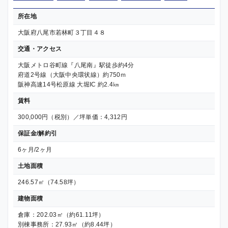
所在地
大阪府八尾市若林町３丁目４８
交通・アクセス
大阪メトロ谷町線『八尾南』駅徒歩約4分
府道2号線（大阪中央環状線）約750ｍ
阪神高速14号松原線 大堀IC 約2.4㎞
賃料
300,000円（税別）／坪単価：4,312円
保証金/解約引
6ヶ月/2ヶ月
土地面積
246.57㎡（74.58坪）
建物面積
倉庫：202.03㎡（約61.11坪）
別棟事務所：27.93㎡（約8.44坪）