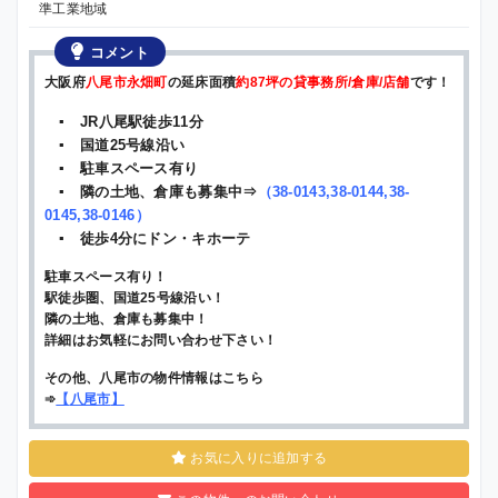
準工業地域
コメント
大阪府
八尾市永畑町
の延床面積
約87坪の貸事務所/倉庫/店舗
です！
▪ JR八尾駅徒歩11分
▪ 国道25号線沿い
▪ 駐車スペース有り
▪ 隣の土地、倉庫も募集中⇒
（
38-0143
,
38-0144
,
38-
0145
,
38-0146
）
▪ 徒歩4分にドン・キホーテ
駐車スペース有り！
駅徒歩圏、国道25号線沿い！
隣の土地、倉庫も募集中！
詳細はお気軽にお問い合わせ下さい！
その他、八尾市の物件情報はこちら
➾
【
八尾市
】
お気に入りに追加する