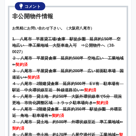
コメント
非公開物件情報
お気軽にお問い合わせ下さい。（大阪府八尾市）
1. 八尾市 平屋貸工場/倉庫 駅徒歩圏 延床約150坪 空
地広い 準工業地域 大型車進入可
⇒公開物件へ（38-
0027）
２．八尾市 平屋貸倉庫 延床約500坪 空地広い 工業地域
⇐
契約済
３．八尾市 平屋貸倉庫 延床約200坪 広い前面駐車場 国
道近い
⇐
契約済
４．八尾市 2階建貸倉庫 延床約500坪 EV有 駐車場有
駅近 中央環状線至近 幹線道路沿い
⇐
契約済
５．八尾市 貸土地 約250坪 大阪外環状線車で5分 現況
更地 市街化調整区域 トラック駐車場向き
⇐
契約済
６．八尾市 2階建貸倉庫 延床約350坪 駅徒歩圏 外環至
近 角地 駐車場有
⇐
契約済
７．八尾市 貸土地 約500坪 外環状線至近 準工業地域
⇐
契約済
８．八尾市 売土地 約170坪 八尾空港付近 工業地域
⇐
契