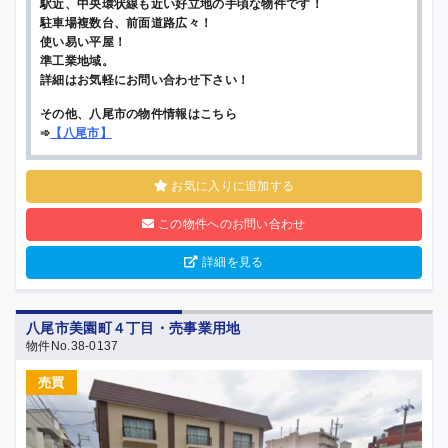
駅近、中央環状線も近い好立地の手頃な物件です！
駐車場複数台、前面道路広々！
使い易い平屋！
準工業地域。
詳細はお気軽にお問い合わせ下さい！
その他、八尾市の物件情報はこちら
➾
【
八尾市
】
お気に入りに追加する
この物件へのお問い合わせ
詳細を見る
八尾市美園町４丁目・売事業用地
物件No.38-0137
売買