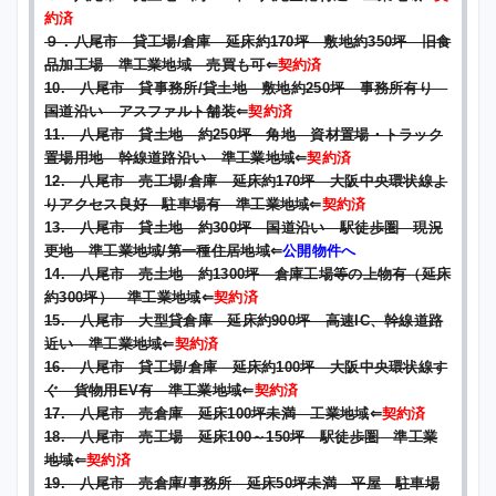
約済
９．八尾市 貸工場/倉庫 延床約170坪 敷地約350坪 旧食
品加工場 準工業地域 売買も可
⇐
契約済
10. 八尾市 貸事務所/貸土地 敷地約250坪 事務所有り
国道沿い アスファルト舗装
⇐
契約済
11. 八尾市 貸土地 約250坪 角地 資材置場・トラック
置場用地 幹線道路沿い 準工業地域
⇐
契約済
1
2. 八尾市 売工場/倉庫 延床約170坪 大阪中央環状線よ
りアクセス良好 駐車場有 準工業地域
⇐
契約済
1
3. 八尾市 貸土地 約300坪 国道沿い 駅徒歩圏 現況
更地 準工業地域/第一種住居地域
⇐
公開物件へ
1
4. 八尾市 売土地 約1300坪 倉庫工場等の上物有（延床
約300坪） 準工業地域
⇐
契約済
15. 八尾市 大型貸倉庫 延床約900坪 高速IC、幹線道路
近い 準工業地域
⇐
契約済
16. 八尾市 貸工場/倉庫 延床約100坪 大阪中央環状線す
ぐ 貨物用EV有 準工業地域
⇐
契約済
17. 八尾市 売倉庫 延床100坪未満 工業地域
⇐
契約済
18. 八尾市 売工場 延床100～150坪 駅徒歩圏 準工業
地域
⇐
契約済
19. 八尾市 売倉庫/事務所 延床50坪未満 平屋 駐車場