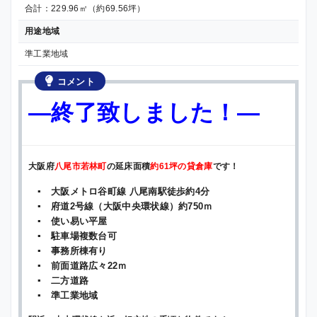
合計：229.96㎡（約69.56坪）
用途地域
準工業地域
コメント
—終了致しました！—
大
阪府
八尾市若林町
の延床面積
約61坪の貸倉庫
です！
▪ 大阪メトロ谷町線 八尾南駅徒歩約4分
▪ 府道2号線（大阪中央環状線）約750ｍ
▪ 使い易い平屋
▪ 駐車場複数台可
▪ 事務所棟有り
▪ 前面道路広々22ｍ
▪ 二方道路
▪ 準工業地域