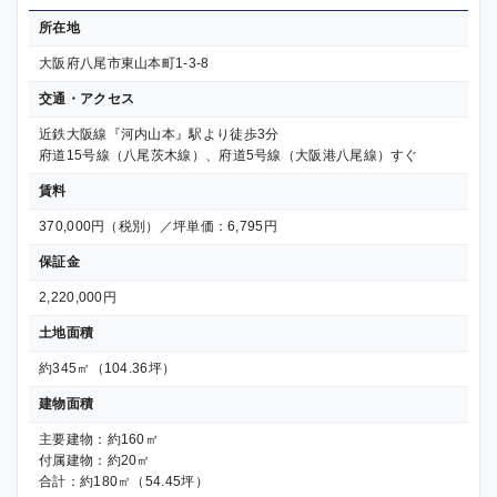
所在地
大阪府八尾市東山本町1-3-8
交通・アクセス
近鉄大阪線『河内山本』駅より徒歩3分
府道15号線（八尾茨木線）、府道5号線（大阪港八尾線）すぐ
賃料
370,000円（税別）／坪単価：6,795円
保証金
2,220,000円
土地面積
約345㎡（104.36坪）
建物面積
主要建物：約160㎡
付属建物：約20㎡
合計：約180㎡（54.45坪）