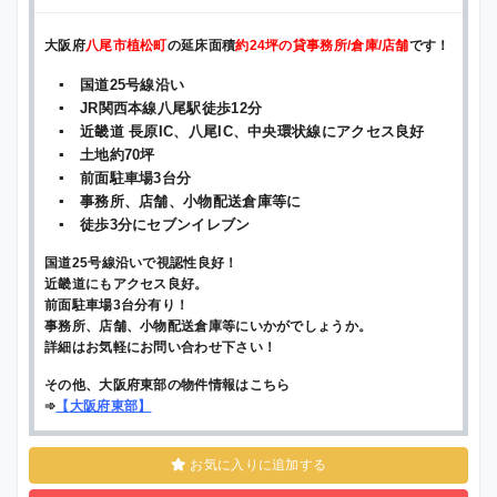
大阪府
八尾市植松町
の延床面積
約24坪の貸事務所/倉庫/店舗
です！
▪ 国道25号線沿い
▪ JR関西本線八尾駅徒歩12分
▪ 近畿道 長原IC、八尾IC、中央環状線にアクセス良好
▪ 土地約70坪
▪ 前面駐車場3台分
▪ 事務所、店舗、小物配送倉庫等に
▪ 徒歩3分にセブンイレブン
国道25号線沿いで視認性良好！
近畿道にもアクセス良好。
前面駐車場3台分有り！
事務所、店舗、小物配送倉庫等にいかがでしょうか。
詳細はお気軽にお問い合わせ下さい！
その他、大阪府東部の物件情報はこちら
➾
【
大阪府東部
】
お気に入りに追加する