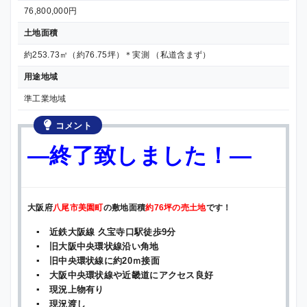
76,800,000円
土地面積
約253.73㎡（約76.75坪）＊実測 （私道含まず）
用途地域
準工業地域
コメント
—終了致しました！—
大阪府
八尾市美園町
の敷地面積
約76坪の売土地
です！
▪ 近鉄大阪線 久宝寺口駅徒歩9分
▪ 旧大阪中央環状線沿い角地
▪ 旧中央環状線に約20ｍ接面
▪ 大阪中央環状線や近畿道にアクセス良好
▪ 現況上物有り
▪ 現況渡し