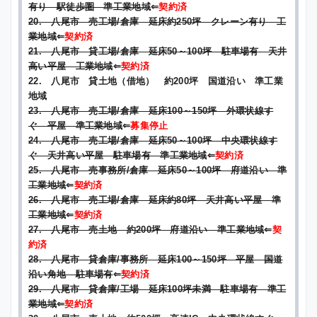
有り 駅徒歩圏 準工業地域
⇐
契約済
20. 八尾市 売工場/倉庫 延床約250坪 クレーン有り 工
業地域
⇐
契約済
21. 八尾市 貸工場/倉庫 延床50～100坪 駐車場有 天井
高い平屋 工業地域
⇐
契約済
22. 八尾市 貸土地（借地） 約200坪 国道沿い 準工業
地域
23. 八尾市 売工場/倉庫 延床100～150坪 外環状線す
ぐ 平屋 準工業地域
⇐
募集停止
24. 八尾市 売工場/倉庫 延床50～100坪 中央環状線す
ぐ 天井高い平屋 駐車場有 準工業地域
⇐
契約済
25. 八尾市 売事務所/倉庫 延床50～100坪 府道沿い 準
工業地域
⇐
契約済
26. 八尾市 売工場/倉庫 延床約80坪 天井高い平屋 準
工業地域
⇐
契約済
27. 八尾市 売土地 約200坪 府道沿い 準工業地域
⇐
契
約済
28. 八尾市 貸倉庫/事務所 延床100～150坪 平屋 国道
沿い角地 駐車場有
⇐
契約済
29. 八尾市 貸倉庫/工場 延床100坪未満 駐車場有 準工
業地域
⇐
契約済