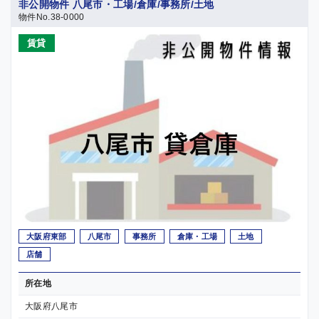
非公開物件 八尾市・工場/倉庫/事務所/土地
物件No.38-0000
売買
賃貸
大阪府東部
八尾市
事務所
倉庫・工場
土地
店舗
所在地
大阪府八尾市