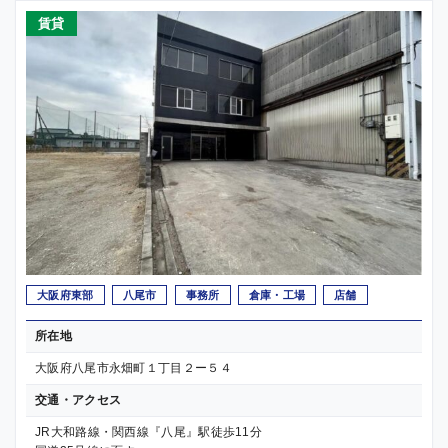
賃貸
大阪府東部
八尾市
事務所
倉庫・工場
店舗
所在地
大阪府八尾市永畑町１丁目２ー５４
交通・アクセス
JR大和路線・関西線『八尾』駅徒歩11分