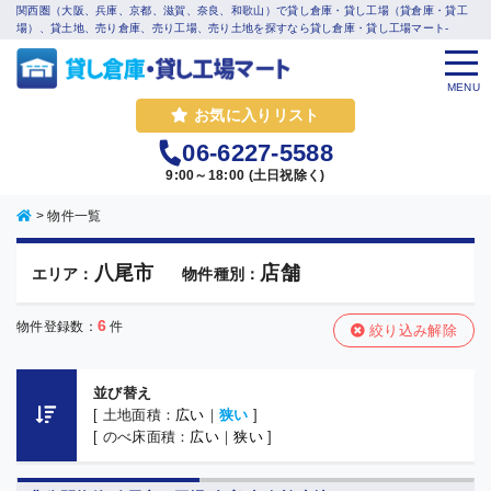
関西圏（大阪、兵庫、京都、滋賀、奈良、和歌山）で貸し倉庫・貸し工場（貸倉庫・貸工
場）、貸土地、売り倉庫、売り工場、売り土地を探すなら貸し倉庫・貸し工場マート-
MENU
お気に入りリスト
06-6227-5588
9:00～18:00 (土日祝除く)
>
物件一覧
八尾市
店舗
エリア：
物件種別：
6
物件登録数：
件
絞り込み解除
並び替え
[ 土地面積：
広い
｜
狭い
]
[ のべ床面積：
広い
｜
狭い
]