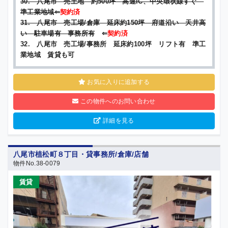
30. 八尾市 売土地 約500坪 高速IC、中央環状線すぐ
準工業地域⇐
契約済
31. 八尾市 売工場/倉庫 延床約150坪 府道沿い 天井高
い 駐車場有 事務所有
⇐
契約済
32. 八尾市 売工場/事務所 延床約100坪 リフト有 準工
業地域 賃貸も可
お気に入りに追加する
この物件へのお問い合わせ
詳細を見る
八尾市植松町８丁目・貸事務所/倉庫/店舗
物件No.38-0079
賃貸