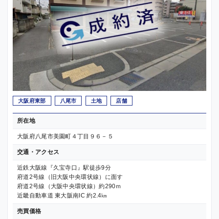
大阪府東部
八尾市
土地
店舗
所在地
大阪府八尾市美園町４丁目９６－５
交通・アクセス
近鉄大阪線『久宝寺口』駅徒歩9分
府道2号線（旧大阪中央環状線）に面す
府道2号線（大阪中央環状線）約290ｍ
近畿自動車道 東大阪南IC 約2.4㎞
売買価格