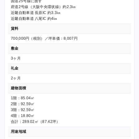
国道25号線に面す
府道2号線（大阪中央環状線）約2.3㎞
近畿自動車道 長原IC 約3.3㎞
近畿自動車道 八尾IC 約4㎞
賃料
700,000円（税別）／坪単価：8,007円
敷金
3ヶ月
礼金
2ヶ月
建物面積
1階：85.04㎡
2階：92.59㎡
3階：92.59㎡
4階：18.80㎡
合計：289.02㎡（87.42坪）
用途地域