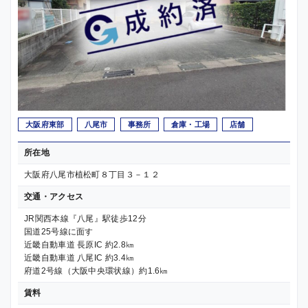
大阪府東部
八尾市
事務所
倉庫・工場
店舗
所在地
大阪府八尾市植松町８丁目３－１２
交通・アクセス
JR関西本線『八尾』駅徒歩12分
国道25号線に面す
近畿自動車道 長原IC 約2.8㎞
近畿自動車道 八尾IC 約3.4㎞
府道2号線（大阪中央環状線）約1.6㎞
賃料