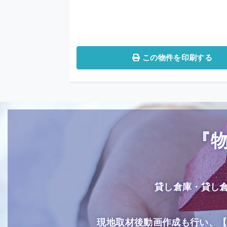
この物件を印刷する
『
貸し倉庫・貸し
現地取材後動画作成も行い、【Yo