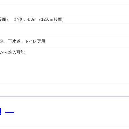
ｍ接面） 北側：4.8ｍ（12.6ｍ接面）
道、下水道、トイレ専用
から進入可能）
！—