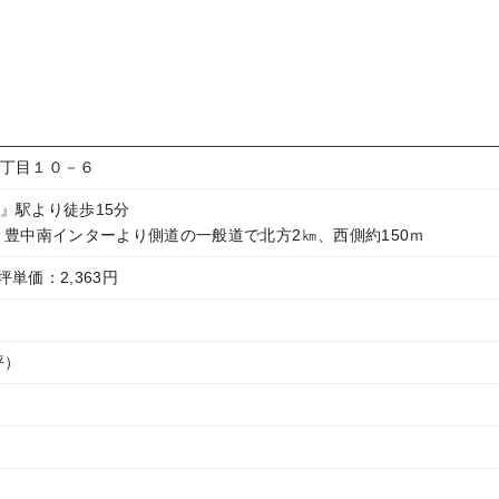
丁目１０－６
』駅より徒歩15分
 豊中南インターより側道の一般道で北方2㎞、西側約150ｍ
坪単価：2,363円
2坪）