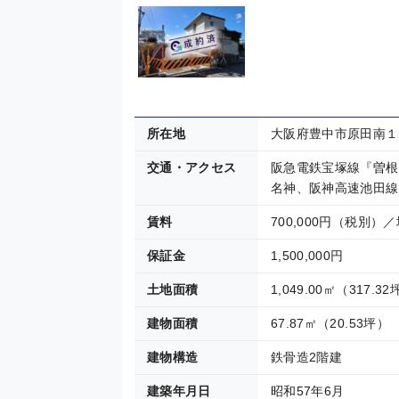
所在地
大阪府豊中市原田南１
交通・アクセス
阪急電鉄宝塚線『曽根
名神、阪神高速池田線
賃料
700,000円（税別）／
保証金
1,500,000円
土地面積
1,049.00㎡（317.3
建物面積
67.87㎡（20.53坪）
建物構造
鉄骨造2階建
建築年月日
昭和57年6月