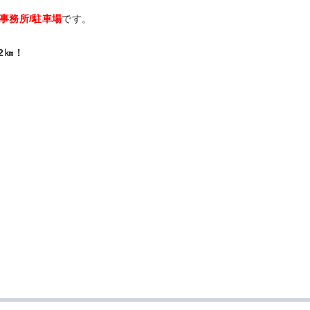
貸事務所/駐車場
です。
2㎞！
。