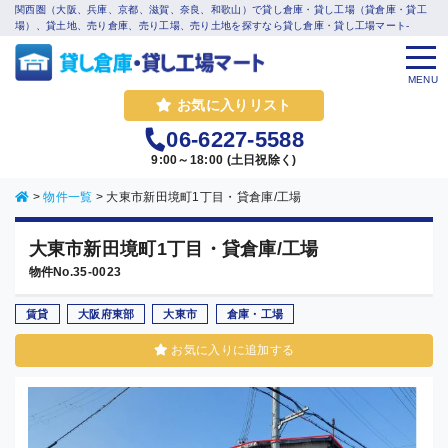
関西圏（大阪、兵庫、京都、滋賀、奈良、和歌山）で貸し倉庫・貸し工場（貸倉庫・貸工
場）、貸土地、売り倉庫、売り工場、売り土地を探すなら貸し倉庫・貸し工場マート-
MENU
お気に入りリスト
06-6227-5588
9:00～18:00 (土日祝除く)
>
物件一覧
>
大東市新田境町1丁目・貸倉庫/工場
大東市新田境町1丁目・貸倉庫/工場
物件No.35-0023
賃貸
大阪府東部
大東市
倉庫・工場
お気に入りに追加する