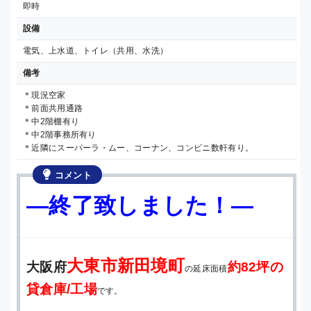
即時
設備
電気、上水道、トイレ（共用、水洗）
備考
＊現況空家
＊前面共用通路
＊中2階棚有り
＊中2階事務所有り
＊近隣にスーパーラ・ムー、コーナン、コンビニ数軒有り。
コメント
—終了致しました！—
大東市新田境町
大阪府
約82坪の
の延床面積
貸倉庫/工場
です。