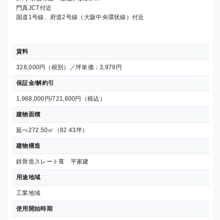
門真JCT付近
国道1号線、府道2号線（大阪中央環状線）付近
賃料
328,000円（税別）／坪単価：3,979円
保証金/解約引
1,968,000円/721,600円（税込）
建物面積
延べ272.50㎡（82.43坪）
建物構造
鉄骨造スレート葺 平家建
用途地域
工業地域
使用開始時期