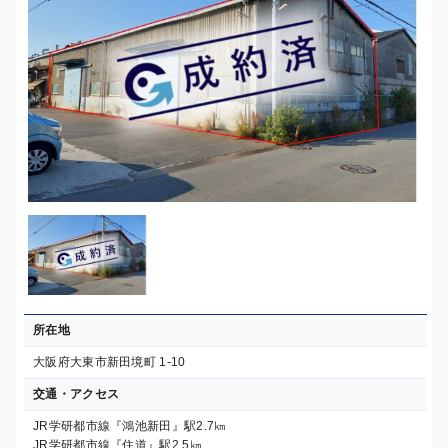
所在地
大阪府大東市新田境町 1-10
交通・アクセス
JR学研都市線『鴻池新田』駅2.7㎞
JR学研都市線『住道』駅2.5㎞