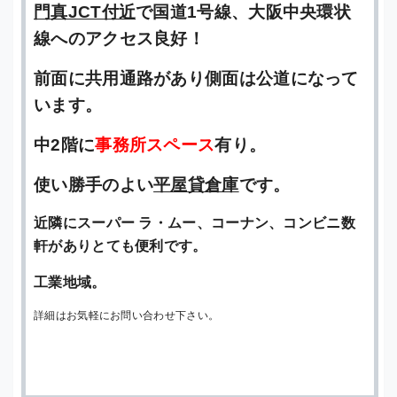
門真JCT付近
で国道1号線、大阪中央環状
線へのアクセス良好！
前面に共用通路があり側面は公道になって
います。
中2階に
事務所スペース
有り。
使い勝手のよい
平屋貸倉庫
です。
近隣にスーパー ラ・ムー、コーナン、コンビニ数
軒がありとても便利です。
工業地域。
詳細はお気軽にお問い合わせ下さい。