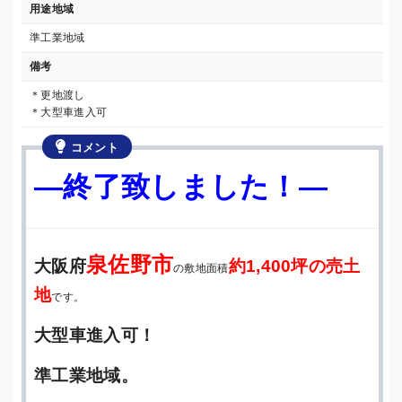
用途地域
準工業地域
備考
＊更地渡し
＊大型車進入可
コメント
—終了致しました！—
泉佐野市
大阪府
約1,400坪の売土
の敷地面積
地
です。
大型車進入可！
準工業地域。