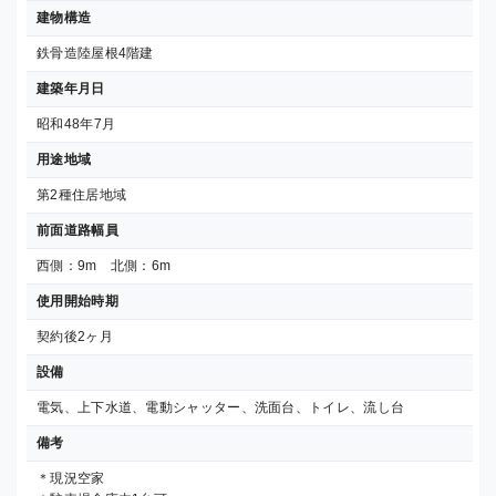
建物構造
鉄骨造陸屋根4階建
建築年月日
昭和48年7月
用途地域
第2種住居地域
前面道路幅員
西側：9m 北側：6m
使用開始時期
契約後2ヶ月
設備
電気、上下水道、電動シャッター、洗面台、トイレ、流し台
備考
＊現況空家