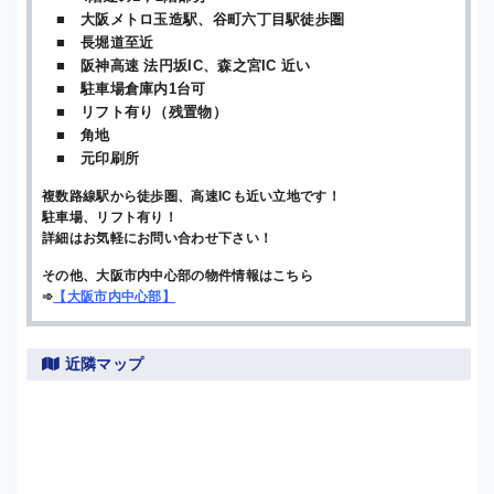
■ 大阪メトロ玉造駅、谷町六丁目駅徒歩圏
■ 長堀道至近
■ 阪神高速 法円坂IC、森之宮IC 近い
■ 駐車場倉庫内1台可
■ リフト有り（残置物）
■ 角地
■ 元印刷所
複数路線駅から徒歩圏、高速ICも近い立地です！
駐車場、リフト有り！
詳細はお気軽にお問い合わせ下さい！
その他、大阪市内中心部の物件情報はこちら
➾
【
大阪市内中心部
】
近隣マップ