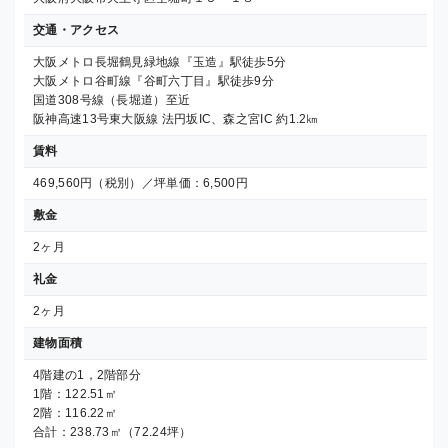
交通・アクセス
大阪メトロ長堀鶴見緑地線『玉造』駅徒歩5分
大阪メトロ谷町線『谷町六丁目』駅徒歩9分
国道308号線（長堀道）至近
阪神高速13号東大阪線 法円坂IC、森之宮IC 約1.2㎞
賃料
469,560円（税別）／坪単価：6,500円
敷金
2ヶ月
礼金
2ヶ月
建物面積
4階建の1，2階部分
1階：122.51㎡
2階：116.22㎡
合計：238.73㎡（72.24坪）