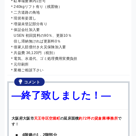
＊駐車場倉庫内1台可
＊240kgリフト有り（残置物）
＊二方道路の角地
＊現状有姿渡し
＊増築未登記部分有り
＊保証会社加入要
USEN 初回賃料の90％、更新10％
但し滞納無ければ更新料0％
＊借家人賠償付き火災保険加入要
＊共益費 36,120円（税別）
＊電気、水道代、ゴミ処理費用実費負担
＊元印刷所
＊業種ご相談下さい
コメント
—終了致しました！—
大阪府大阪市
天王寺区空堀町
の延床面積
約72坪の貸倉庫/事務所
で
す！
■ 4階建の1，2階部分