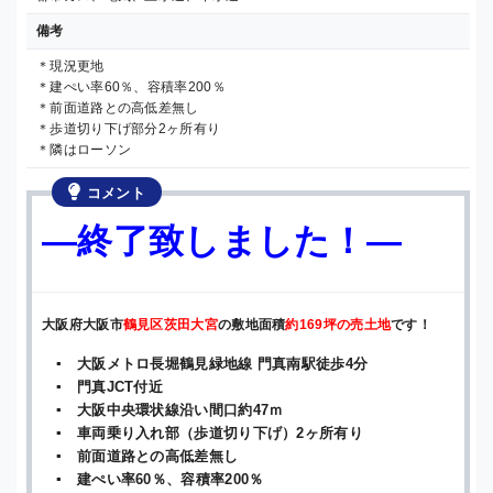
備考
＊現況更地
＊建ぺい率60％、容積率200％
＊前面道路との高低差無し
＊歩道切り下げ部分2ヶ所有り
＊隣はローソン
コメント
—終了致しました！—
大阪府大阪市
鶴見区茨田大宮
の敷地面積
約169坪の売土地
です！
▪ 大阪メトロ長堀鶴見緑地線 門真南駅徒歩4分
▪ 門真JCT付近
▪ 大阪中央環状線沿い間口約47ｍ
▪ 車両乗り入れ部（歩道切り下げ）2ヶ所有り
▪ 前面道路との高低差無し
▪ 建ぺい率60％、容積率200％