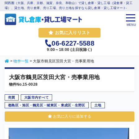
関西圏（大阪、兵庫、京都、滋賀、奈良、和歌山）で貸し倉庫・貸し工場（貸倉庫・貸工
場）、貸土地、売り倉庫、売り工場、売り土地を探すなら貸し倉庫・貸し工場マート-
MENU
お気に入りリスト
06-6227-5588
9:00～18:00 (土日祝除く)
>
物件一覧
>
大阪市鶴見区茨田大宮・売事業用地
大阪市鶴見区茨田大宮・売事業用地
物件No.15-0028
売買
大阪市内すべて
都島区・旭区・鶴見区・城東区・東成区・生野区
土地
お気に入りに追加する