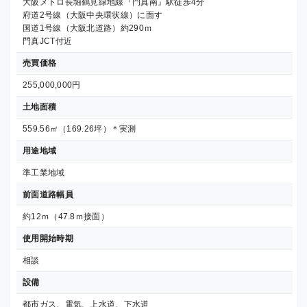
大阪メトロ長堀鶴見緑地線『門真南』駅徒歩4分
府道2号線（大阪中央環状線）に面す
国道1号線（大阪北道路）約290ｍ
門真JCT付近
売買価格
255,000,000円
土地面積
559.56㎡（169.26坪）＊実測
用途地域
準工業地域
前面道路幅員
約12ｍ（47.8ｍ接面）
使用開始時期
相談
設備
都市ガス、電気、上水道、下水道