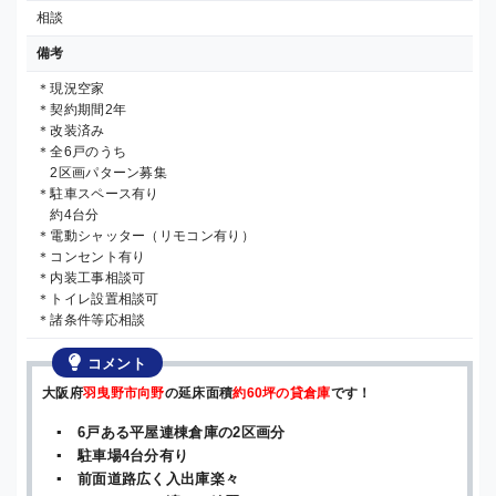
相談
備考
＊現況空家
＊契約期間2年
＊改装済み
＊全6戸のうち
2区画パターン募集
＊駐車スペース有り
約4台分
＊電動シャッター（リモコン有り）
＊コンセント有り
＊内装工事相談可
＊トイレ設置相談可
＊諸条件等応相談
コメント
大阪府
羽曳野市向野
の延床面積
約60坪の貸倉庫
です！
▪ 6戸ある平屋連棟倉庫の2区画分
▪ 駐車場4台分有り
▪ 前面道路広く入出庫楽々