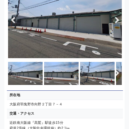
Previous
Next
Next
所在地
大阪府羽曳野市向野２丁目７－４
交通・アクセス
近鉄南大阪線『高鷲』駅徒歩15分
府道2号線（大阪中央環状線）約2.1㎞