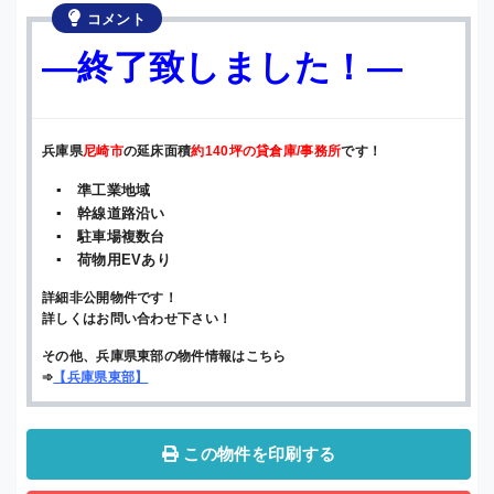
コメント
—終了致しました！—
兵庫県
尼崎市
の延床面積
約140坪の貸倉庫/事務所
です！
▪ 準工業地域
▪ 幹線道路沿い
▪ 駐車場複数台
▪ 荷物用EVあり
詳細非公開物件です！
詳しくはお問い合わせ下さい！
その他、兵庫県東部の物件情報はこちら
➾
【兵庫県東部】
この物件を印刷する