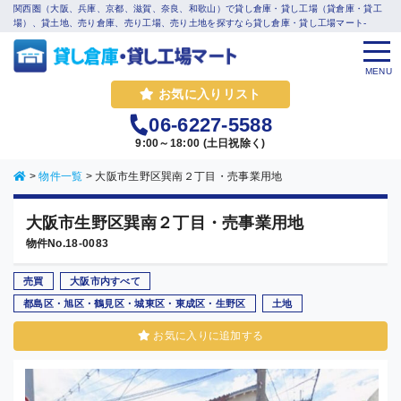
関西圏（大阪、兵庫、京都、滋賀、奈良、和歌山）で貸し倉庫・貸し工場（貸倉庫・貸工
場）、貸土地、売り倉庫、売り工場、売り土地を探すなら貸し倉庫・貸し工場マート-
MENU
お気に入りリスト
06-6227-5588
9:00～18:00 (土日祝除く)
>
物件一覧
>
大阪市生野区巽南２丁目・売事業用地
大阪市生野区巽南２丁目・売事業用地
物件No.18-0083
売買
大阪市内すべて
都島区・旭区・鶴見区・城東区・東成区・生野区
土地
お気に入りに追加する