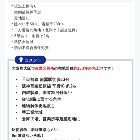
＊現況上物有り
契約後解体予定
更地渡し
＊建ぺい率60％、容積率200％
＊二方道路の角地（北側は非該当道路）
＊3筆あり、名義は2名
＊準防火地域
＊契約不適合責任免責
コメント
大阪府大阪市
生野区巽南
の敷地面積
約253坪の売土地
です！
▪ 千日前線 南巽駅徒歩13分
▪ 阪神高速松原線 平野IC 約2㎞
▪ 内環状線、国道25号線近い
▪ 6m道路に面する角地
▪ 建物解体更地渡し
▪ 準工業地域
▪ 倉庫工場、営業所等建築用地に
駅徒歩圏、幹線道路も近い！
6m道路沿い角地！