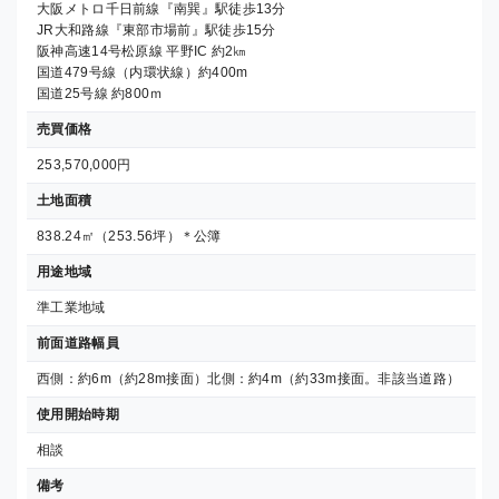
大阪メトロ千日前線『南巽』駅徒歩13分
JR大和路線『東部市場前』駅徒歩15分
阪神高速14号松原線 平野IC 約2㎞
国道479号線（内環状線）約400m
国道25号線 約800ｍ
売買価格
253,570,000円
土地面積
838.24㎡（253.56坪）＊公簿
用途地域
準工業地域
前面道路幅員
西側：約6m（約28m接面）北側：約4m（約33m接面。非該当道路）
使用開始時期
相談
備考