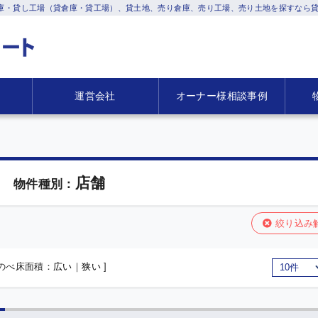
庫・貸し工場（貸倉庫・貸工場）、貸土地、売り倉庫、売り工場、売り土地を探すなら貸
運営会社
オーナー様相談事例
店舗
物件種別：
絞り込み
 のべ床面積：
広い
｜
狭い
]