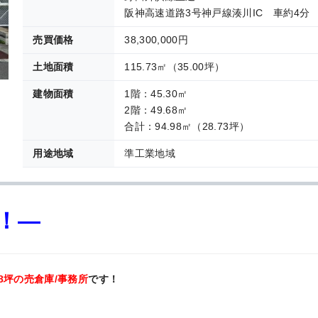
阪神高速道路3号神戸線湊川IC 車約4分
売買価格
38,300,000円
土地面積
115.73㎡（35.00坪）
建物面積
1階：45.30㎡
2階：49.68㎡
合計：94.98㎡（28.73坪）
用途地域
準工業地域
！—
8坪の売倉庫/事務所
です！