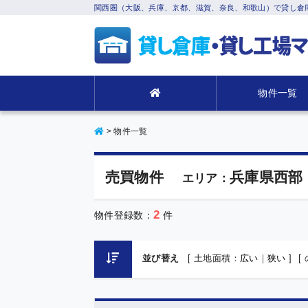
関西圏（大阪、兵庫、京都、滋賀、奈良、和歌山）で貸し倉
物件一覧
>
物件一覧
売買物件
兵庫県西部
エリア：
2
物件登録数：
件
並び替え
[ 土地面積：
広い
｜
狭い
]
[