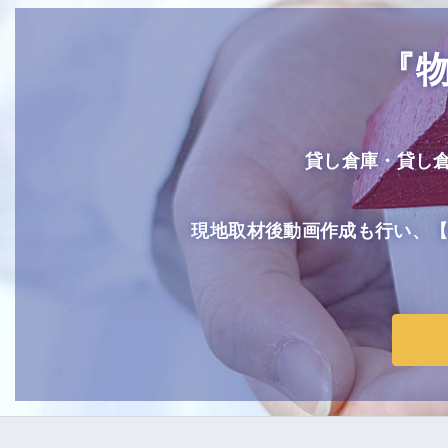
『
貸し倉庫・貸し
現地取材後動画作成も行い、【Yo