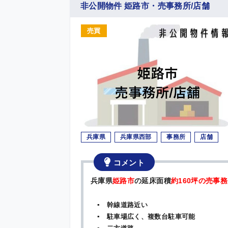
非公開物件 姫路市・売事務所/店舗
売買
兵庫県
兵庫県西部
事務所
店舗
コメント
兵庫県
姫路市
の延床面積
約160坪の売事務
▪ 幹線道路近い
▪ 駐車場広く、複数台駐車可能