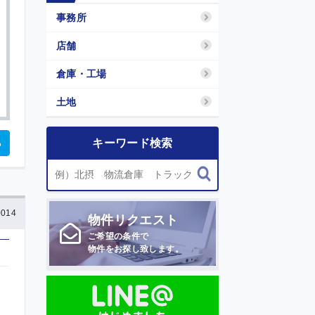
事務所
店舗
倉庫・工場
土地
る
キーワード検索
014
物件
リクエスト
ご希望の条件で
物件をお探し致します。