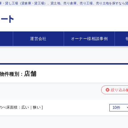
庫・貸し工場（貸倉庫・貸工場）、貸土地、売り倉庫、売り工場、売り土地を探すなら貸
運営会社
オーナー様相談事例
店舗
物件種別：
絞り込み
 のべ床面積：
広い
｜
狭い
]