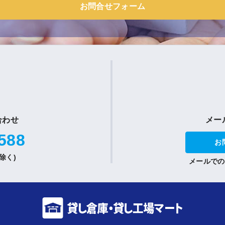
お問合せフォーム
合わせ
メー
588
お
祝除く)
メールでの