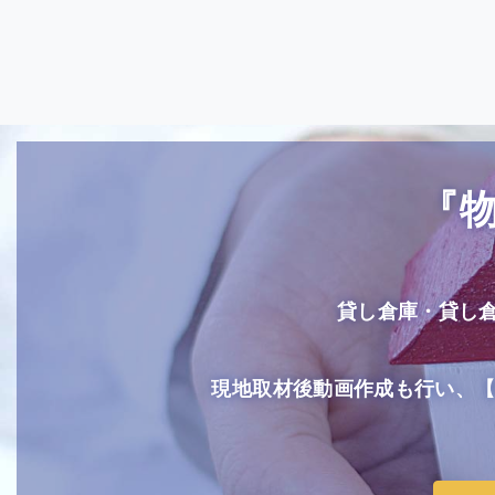
『
貸し倉庫・貸し
現地取材後動画作成も行い、【Yo