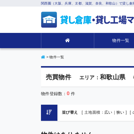
関西圏（大阪、兵庫、京都、滋賀、奈良、和歌山）で貸し倉
物件一覧
>
物件一覧
売買物件
和歌山県
エリア：
0
物件登録数：
件
並び替え
[ 土地面積：
広い
｜
狭い
]
[