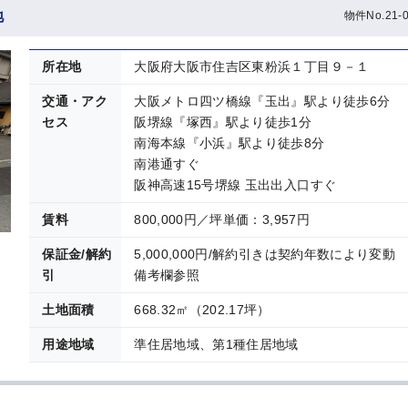
地
物件No.21-0
所在地
大阪府大阪市住吉区東粉浜１丁目９－１
交通・アク
大阪メトロ四ツ橋線『玉出』駅より徒歩6分
セス
阪堺線『塚西』駅より徒歩1分
南海本線『小浜』駅より徒歩8分
南港通すぐ
阪神高速15号堺線 玉出出入口すぐ
賃料
800,000円／坪単価：3,957円
保証金/解約
5,000,000円/解約引きは契約年数により変
引
備考欄参照
土地面積
668.32㎡（202.17坪）
用途地域
準住居地域、第1種住居地域