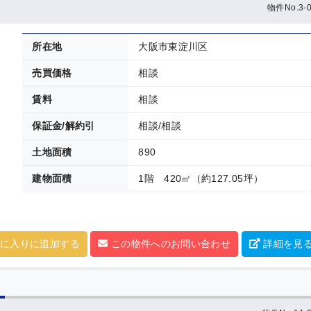
物件No.3-0
所在地
大阪市東淀川区
売買価格
相談
賃料
相談
保証金/解約引
相談/相談
土地面積
890
建物面積
1階 420㎡（約127.05坪）
に入りに追加する
この物件へのお問い合わせ
詳細を見