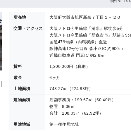
物件No.14-0
所在地
大阪府大阪市旭区新森７丁目１－２０
交通・アクセス
大阪メトロ今里筋線『清水』駅徒歩5分
大阪メトロ今里筋線『新森古市』駅徒歩9
国道479号線（内環状線）至近
阪神高速12号守口線 森小路IC 約900ｍ
近畿自動車道 門真IC 約2.8㎞
賃料
1,200,000円（税別）
敷金
6ヶ月
土地面積
743.27㎡（224.83坪）
建物面積
店舗事務所：199.67㎡（60.40坪）
物置：8.36㎡
合計：208.03㎡（62.92坪）
用途地域
第一種住居地域