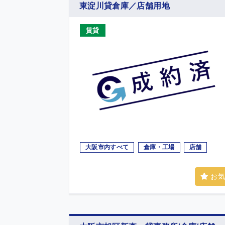
東淀川貸倉庫／店舗用地
売買
賃貸
大阪市内すべて
倉庫・工場
店舗
お気