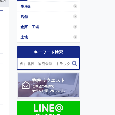
014
事務所
店舗
倉庫・工場
分
土地
キーワード検索
物件
リクエスト
ご希望の条件で
物件をお探し致します。