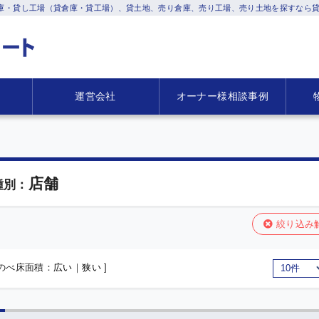
庫・貸し工場（貸倉庫・貸工場）、貸土地、売り倉庫、売り工場、売り土地を探すなら貸
運営会社
オーナー様相談事例
店舗
種別：
絞り込み
 のべ床面積：
広い
｜
狭い
]