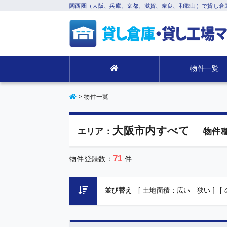
関西圏（大阪、兵庫、京都、滋賀、奈良、和歌山）で貸し倉
物件一覧
>
物件一覧
大阪市内すべて
エリア：
物件
71
物件登録数：
件
並び替え
[ 土地面積：
広い
｜
狭い
]
[