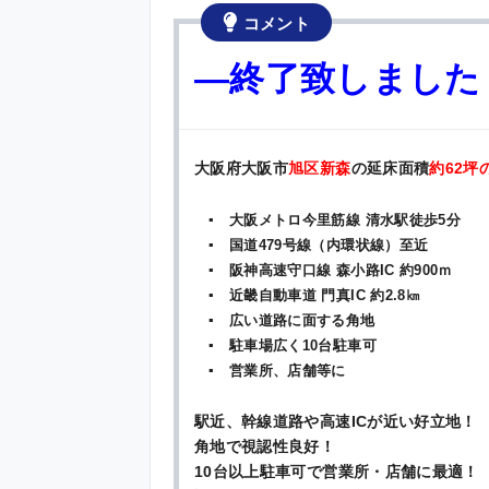
コメント
—終了致しました
大阪府大阪市
旭区新森
の延床面積
約62坪
▪ 大阪メトロ今里筋線 清水駅徒歩5分
▪ 国道479号線（内環状線）至近
▪ 阪神高速守口線 森小路IC 約900ｍ
▪ 近畿自動車道 門真IC 約2.8㎞
▪ 広い道路に面する角地
▪ 駐車場広く10台駐車可
▪ 営業所、店舗等に
駅近、幹線道路や高速ICが近い好立地！
角地で視認性良好！
10台以上駐車可で営業所・店舗に最適！