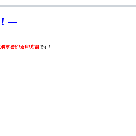
！—
の貸事務所/倉庫/店舗
です！