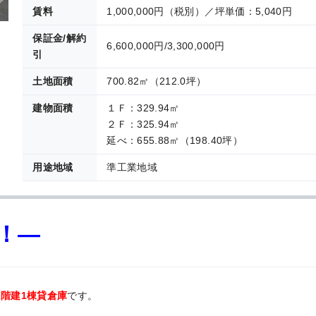
賃料
1,000,000円（税別）／坪単価：5,040円
保証金/解約
6,600,000円/3,300,000円
引
土地面積
700.82㎡（212.0坪）
建物面積
１Ｆ：329.94㎡
２Ｆ：325.94㎡
延べ：655.88㎡（198.40坪）
用途地域
準工業地域
！—
の2階建1棟貸倉庫
です。