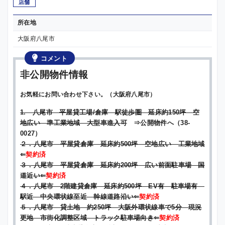
店舗
所在地
大阪府八尾市
コメント
非公開物件情報
お気軽にお問い合わせ下さい。（大阪府八尾市）
1. 八尾市 平屋貸工場/倉庫 駅徒歩圏 延床約150坪 空
地広い 準工業地域 大型車進入可
⇒公開物件へ（38-
0027）
２．八尾市 平屋貸倉庫 延床約500坪 空地広い 工業地域
⇐
契約済
３．八尾市 平屋貸倉庫 延床約200坪 広い前面駐車場 国
道近い
⇐
契約済
４．八尾市 2階建貸倉庫 延床約500坪 EV有 駐車場有
駅近 中央環状線至近 幹線道路沿い
⇐
契約済
５．八尾市 貸土地 約250坪 大阪外環状線車で5分 現況
更地 市街化調整区域 トラック駐車場向き
⇐
契約済