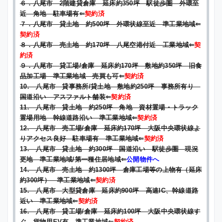
６．八尾市 2階建貸倉庫 延床約350坪 駅徒歩圏 外環至
近 角地 駐車場有
⇐
契約済
７．八尾市 貸土地 約500坪 外環状線至近 準工業地域
⇐
契約済
８．八尾市 売土地 約170坪 八尾空港付近 工業地域
⇐
契
約済
９．八尾市 貸工場/倉庫 延床約170坪 敷地約350坪 旧食
品加工場 準工業地域 売買も可
⇐
契約済
10. 八尾市 貸事務所/貸土地 敷地約250坪 事務所有り
国道沿い アスファルト舗装
⇐
契約済
11. 八尾市 貸土地 約250坪 角地 資材置場・トラック
置場用地 幹線道路沿い 準工業地域
⇐
契約済
1
2. 八尾市 売工場/倉庫 延床約170坪 大阪中央環状線よ
りアクセス良好 駐車場有 準工業地域
⇐
契約済
1
3. 八尾市 貸土地 約300坪 国道沿い 駅徒歩圏 現況
更地 準工業地域/第一種住居地域
⇐
公開物件へ
1
4. 八尾市 売土地 約1300坪 倉庫工場等の上物有（延床
約300坪） 準工業地域
⇐
契約済
15. 八尾市 大型貸倉庫 延床約900坪 高速IC、幹線道路
近い 準工業地域
⇐
契約済
16. 八尾市 貸工場/倉庫 延床約100坪 大阪中央環状線す
ぐ 貨物用EV有 準工業地域
⇐
契約済