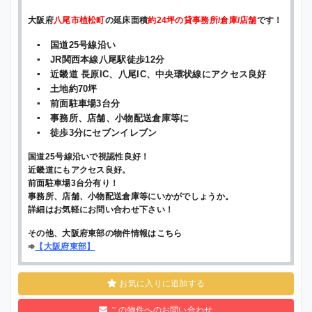
大阪府
八尾市植松町
の延床面積
約24坪の貸事務所/倉庫/店舗
です！
▪ 国道25号線沿い
▪ JR関西本線八尾駅徒歩12分
▪ 近畿道 長原IC、八尾IC、中央環状線にアクセス良好
▪ 土地約70坪
▪ 前面駐車場3台分
▪ 事務所、店舗、小物配送倉庫等に
▪ 徒歩3分にセブンイレブン
国道25号線沿いで視認性良好！
近畿道にもアクセス良好。
前面駐車場3台分有り！
事務所、店舗、小物配送倉庫等にいかがでしょうか。
詳細はお気軽にお問い合わせ下さい！
その他、大阪府東部の物件情報はこちら
➾
【
大阪府東部
】
お気に入りに追加する
この物件へのお問い合わせ