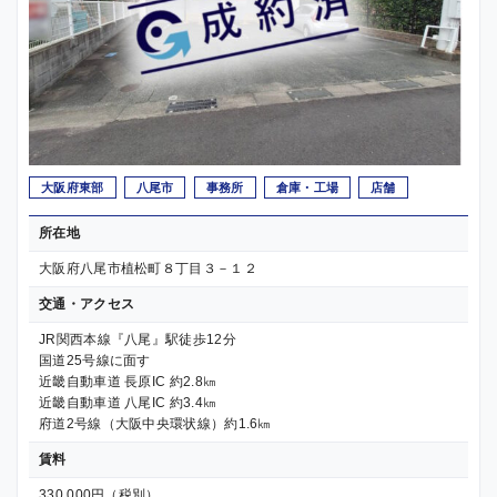
大阪府東部
八尾市
事務所
倉庫・工場
店舗
所在地
大阪府八尾市植松町８丁目３－１２
交通・アクセス
JR関西本線『八尾』駅徒歩12分
国道25号線に面す
近畿自動車道 長原IC 約2.8㎞
近畿自動車道 八尾IC 約3.4㎞
府道2号線（大阪中央環状線）約1.6㎞
賃料
330,000円（税別）