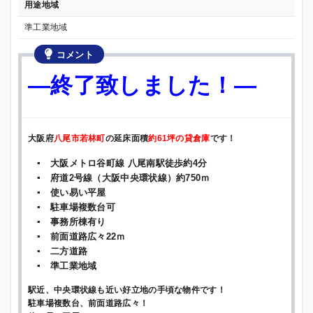
用途地域
準工業地域
コメント
—終了致しました！—
大
阪府
八尾市若林町
の延床面積
約61坪の貸倉庫
です！
▪ 大阪メトロ谷町線 八尾南駅徒歩約4分
▪ 府道2号線（大阪中央環状線）約750ｍ
▪ 使い易い平屋
▪ 駐車場複数台可
▪ 事務所棟有り
▪ 前面道路広々22ｍ
▪ 二方道路
▪ 準工業地域
駅近、中央環状線も近い好立地の手頃な物件です！
駐車場複数台、前面道路広々！