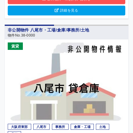
詳細を見る
非公開物件 八尾市・工場/倉庫/事務所/土地
物件No.38-0000
売買
賃貸
大阪府東部
八尾市
事務所
倉庫・工場
土地