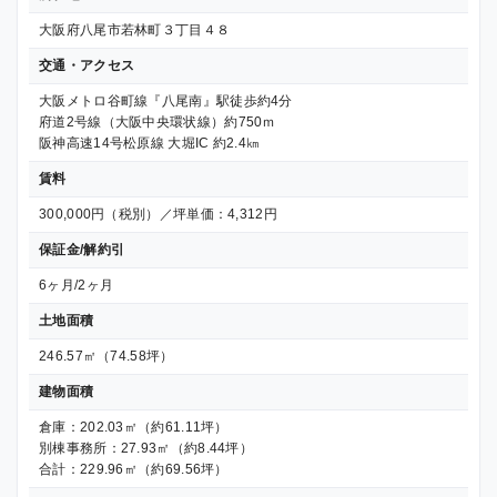
大阪府八尾市若林町３丁目４８
交通・アクセス
大阪メトロ谷町線『八尾南』駅徒歩約4分
府道2号線（大阪中央環状線）約750ｍ
阪神高速14号松原線 大堀IC 約2.4㎞
賃料
300,000円（税別）／坪単価：4,312円
保証金/解約引
6ヶ月/2ヶ月
土地面積
246.57㎡（74.58坪）
建物面積
倉庫：202.03㎡（約61.11坪）
別棟事務所：27.93㎡（約8.44坪）
合計：229.96㎡（約69.56坪）