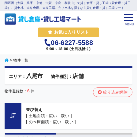
関西圏（大阪、兵庫、京都、滋賀、奈良、和歌山）で貸し倉庫・貸し工場（貸倉庫・貸工
場）、貸土地、売り倉庫、売り工場、売り土地を探すなら貸し倉庫・貸し工場マート-
MENU
お気に入りリスト
06-6227-5588
9:00～18:00 (土日祝除く)
>
物件一覧
八尾市
店舗
エリア：
物件種別：
6
物件登録数：
件
絞り込み解除
並び替え
[ 土地面積：
広い
｜
狭い
]
[ のべ床面積：
広い
｜
狭い
]