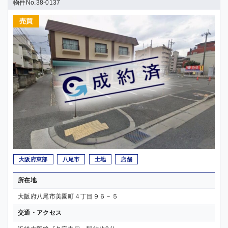
物件No.38-0137
売買
大阪府東部
八尾市
土地
店舗
所在地
大阪府八尾市美園町４丁目９６－５
交通・アクセス