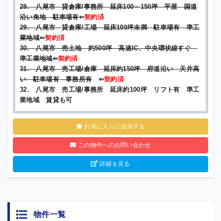
28. 八尾市 貸倉庫/事務所 延床100～150坪 平屋 国道
沿い角地 駐車場有
⇐
契約済
29. 八尾市 貸倉庫/工場 延床100坪未満 駐車場有 準工
業地域
⇐
契約済
30. 八尾市 売土地 約500坪 高速IC、中央環状線すぐ
準工業地域⇐
契約済
31. 八尾市 売工場/倉庫 延床約150坪 府道沿い 天井高
い 駐車場有 事務所有
⇐
契約済
32. 八尾市 売工場/事務所 延床約100坪 リフト有 準工
業地域 賃貸も可
お気に入りに追加する
この物件へのお問い合わせ
詳細を見る
物件一覧