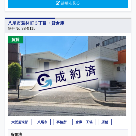
詳細を見る
八尾市若林町３丁目・貸倉庫
物件No.38-0115
賃貸
大阪府東部
八尾市
事務所
倉庫・工場
店舗
所在地