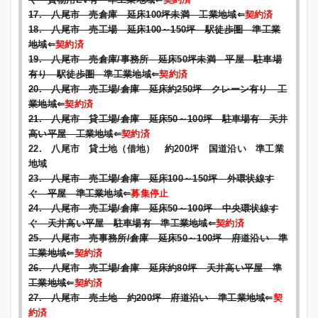
17. 八尾市 売倉庫 延床100坪未満 工業地域
⇐
契約済
18. 八尾市 売工場 延床100～150坪 駅徒歩圏 準工業
地域
⇐
契約済
19. 八尾市 売倉庫/事務所 延床50坪未満 平屋 駐車場
有り 駅徒歩圏 準工業地域
⇐
契約済
20. 八尾市 売工場/倉庫 延床約250坪 クレーン有り 工
業地域
⇐
契約済
21. 八尾市 貸工場/倉庫 延床50～100坪 駐車場有 天井
高い平屋 工業地域
⇐
契約済
22. 八尾市 貸土地（借地） 約200坪 国道沿い 準工業
地域
23. 八尾市 売工場/倉庫 延床100～150坪 外環状線す
ぐ 平屋 準工業地域
⇐
募集停止
24. 八尾市 売工場/倉庫 延床50～100坪 中央環状線す
ぐ 天井高い平屋 駐車場有 準工業地域
⇐
契約済
25. 八尾市 売事務所/倉庫 延床50～100坪 府道沿い 準
工業地域
⇐
契約済
26. 八尾市 売工場/倉庫 延床約80坪 天井高い平屋 準
工業地域
⇐
契約済
27. 八尾市 売土地 約200坪 府道沿い 準工業地域
⇐
契
約済