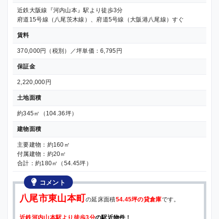
近鉄大阪線『河内山本』駅より徒歩3分
府道15号線（八尾茨木線）、府道5号線（大阪港八尾線）すぐ
賃料
370,000円（税別）／坪単価：6,795円
保証金
2,220,000円
土地面積
約345㎡（104.36坪）
建物面積
主要建物：約160㎡
付属建物：約20㎡
合計：約180㎡（54.45坪）
コメント
八尾市東山本町
の延床面積
54.45坪の貸倉庫
です。
近鉄河内山本駅より徒歩3分
の駅近物件
！