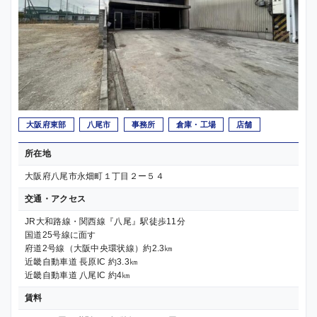
大阪府東部
八尾市
事務所
倉庫・工場
店舗
所在地
大阪府八尾市永畑町１丁目２ー５４
交通・アクセス
JR大和路線・関西線『八尾』駅徒歩11分
国道25号線に面す
府道2号線（大阪中央環状線）約2.3㎞
近畿自動車道 長原IC 約3.3㎞
近畿自動車道 八尾IC 約4㎞
賃料