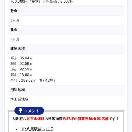
700,000円（税別）／坪単価：8,007円
敷金
3ヶ月
礼金
2ヶ月
建物面積
1階：85.04㎡
2階：92.59㎡
3階：92.59㎡
4階：18.80㎡
合計：289.02㎡（87.42坪）
用途地域
準工業地域
コメント
大阪府
八尾市永畑町
の延床面積
約87坪の貸事務所/倉庫/店舗
です！
▪ JR八尾駅徒歩11分