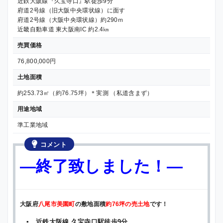
近鉄大阪線『久宝寺口』駅徒歩9分
府道2号線（旧大阪中央環状線）に面す
府道2号線（大阪中央環状線）約290ｍ
近畿自動車道 東大阪南IC 約2.4㎞
売買価格
76,800,000円
土地面積
約253.73㎡（約76.75坪）＊実測 （私道含まず）
用途地域
準工業地域
コメント
—終了致しました！—
大阪府
八尾市美園町
の敷地面積
約76坪の売土地
です！
▪ 近鉄大阪線 久宝寺口駅徒歩9分